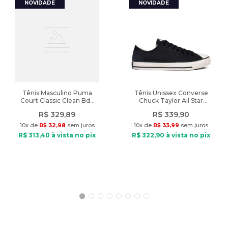
Características:
Indicado: Dia a dia
Tipo de jaqueta: Puffer
Composição: Poliamida, poliéster
Tipo de tecido: Plano
Fechamento: Zíper
Bolsos: 2 bolsos frontais
Diferencial: Forro feito em tecido de pelinhos
Tênis Masculino Puma
Tênis Unissex Converse
Court Classic Clean Bdp
Chuck Taylor All Star
Branco/Marinho
Grunge Preto
Peso: 444g
R$
329
,
89
R$
339
,
90
10
x de
R$
32
,
98
sem juros
10
x de
R$
33
,
99
sem juros
R$
313
,
40
à vista no pix
R$
322
,
90
à vista no pix