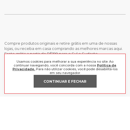
Compre produtos originais e retire grátis em uma de nossas
lojas, ou receba em casa comprando as melhores marcas aqui.
Frete grátis a partir de R$199 para o Sul e Sudeste.
Usamos cookies para melhorar a sua experiência no site. Ao
continuar navegando, você concorda com a nossa
Política de
INSTITUCIONAL
Privacidade.
Para não utilizar cookies, você pode desabilitá-los
em seu navegador.
POLÍTICAS
Nossas Lojas
CONTINUAR E FECHAR
Trabalhe Conosco
AJUDA
Política de Privacidade
Trocas e devoluções
Perguntas Frequentes
Política de pagamento
FORMAS DE PAGAMENTO
Fale Conosco
CERTIFICADOS