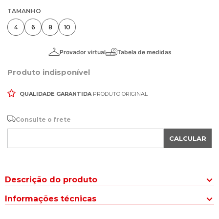
TAMANHO
4
6
8
10
Produto indisponível
QUALIDADE GARANTIDA
PRODUTO ORIGINAL
Consulte o frete
CALCULAR
Descrição do produto
Prepare-se para a época mais fria do ano com a Jaqueta Puffer
Informações técnicas
Infantil Sea Surf Azul e garanta looks com muito estilo.