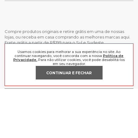
Compre produtos originais e retire grátis em uma de nossas
lojas, ou receba em casa comprando as melhores marcas aqui.
Frete grátis a partir de R$199 para o Sul e Sudeste.
Usamos cookies para melhorar a sua experiência no site. Ao
INSTITUCIONAL
continuar navegando, você concorda com a nossa
Política de
Privacidade.
Para não utilizar cookies, você pode desabilitá-los
em seu navegador.
POLÍTICAS
Nossas Lojas
CONTINUAR E FECHAR
Trabalhe Conosco
AJUDA
Política de Privacidade
Trocas e devoluções
Perguntas Frequentes
Política de pagamento
FORMAS DE PAGAMENTO
Fale Conosco
CERTIFICADOS