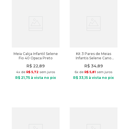
Meia Calça Infantil Selene
Kit 3 Pares de Meias
Fio 40 Opaca Preto
Infantis Selene Cano
Médio
R$
22
,
89
R$
34
,
89
Branco/rosa/marinho
4
x de
R$
5
,
72
sem juros
6
x de
R$
5
,
81
sem juros
R$
21
,
75
à vista no pix
R$
33
,
15
à vista no pix