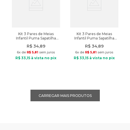
Kit 3 Pares de Meias
Kit 3 Pares de Meias
Infantil Puma Sapatilha
Infantil Puma Sapatilha
Branco/lilás
Branco/lilás
R$
34
,
89
R$
34
,
89
6
x de
R$
5
,
81
sem juros
6
x de
R$
5
,
81
sem juros
R$
33
,
15
à vista no pix
R$
33
,
15
à vista no pix