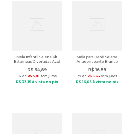
Meia Infantil Selene Kit
Meia para Bebê Selene
Estampas Divertidas Azul
Antiderrapante Branco
R$
34
,
89
R$
16
,
89
6
x de
R$
5
,
81
sem juros
3
x de
R$
5
,
63
sem juros
R$
33
,
15
à vista no pix
R$
16
,
05
à vista no pix