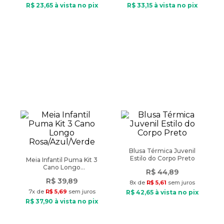
R$
23
,
65
à vista no pix
R$
33
,
15
à vista no pix
Blusa Térmica Juvenil
Estilo do Corpo Preto
Meia Infantil Puma Kit 3
Cano Longo
R$
44
,
89
Rosa/Azul/Verde
R$
39
,
89
8
x de
R$
5
,
61
sem juros
7
x de
R$
5
,
69
sem juros
R$
42
,
65
à vista no pix
R$
37
,
90
à vista no pix