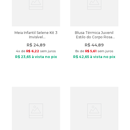
Meia Infantil Selene Kit 3
Blusa Térmica Juvenil
Invisível
Estilo do Corpo Rosa
Branco/Cinza/Preto
Claro
R$
24
,
89
R$
44
,
89
4
x de
R$
6
,
22
sem juros
8
x de
R$
5
,
61
sem juros
R$
23
,
65
à vista no pix
R$
42
,
65
à vista no pix