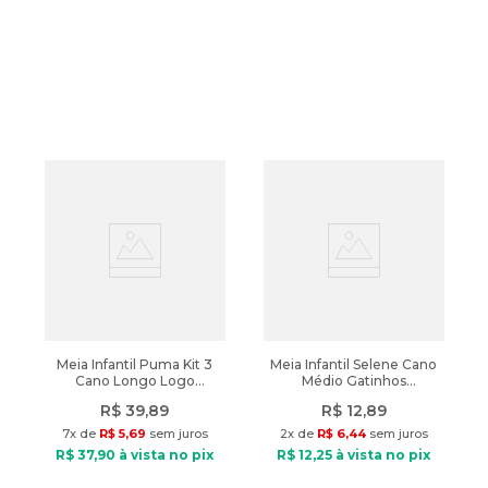
Meia Infantil Puma Kit 3
Meia Infantil Selene Cano
Cano Longo Logo
Médio Gatinhos
Discreto Colorido
Branco/rosa
R$
39
,
89
R$
12
,
89
7
x de
R$
5
,
69
sem juros
2
x de
R$
6
,
44
sem juros
R$
37
,
90
à vista no pix
R$
12
,
25
à vista no pix