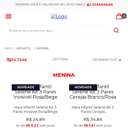
INSPIRAR VOCÊ E VALORIZAR SEU JEITO ÚNICO,
@LOJASRADAN
0
Busque seus produtos aqui
INFANTIL
MENINA
230
FILTRAR
ORDENAR POR
MENINA
Meia Infantil Selene Kit 3
Meia Infantil Selene Kit 3
Pares Invisível Rosa/Bege
Pares Cerejas
Branco/Rosa
R$
24
,
89
R$
34
,
89
4
x de
R$
6
,
22
sem juros
6
x de
R$
5
,
81
sem juros