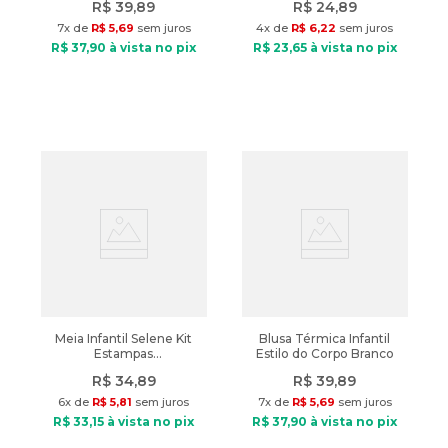
R$
39
,
89
R$
24
,
89
7
x de
R$
5
,
69
sem juros
4
x de
R$
6
,
22
sem juros
R$
37
,
90
à vista no pix
R$
23
,
65
à vista no pix
Meia Infantil Selene Kit
Blusa Térmica Infantil
Estampas
Estilo do Corpo Branco
Rosa/Branco/Lilás
R$
34
,
89
R$
39
,
89
6
x de
R$
5
,
81
sem juros
7
x de
R$
5
,
69
sem juros
R$
33
,
15
à vista no pix
R$
37
,
90
à vista no pix