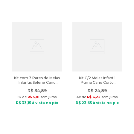
Kit com 3 Pares de Meias
Kit C/2 Meias Infantil
Infantis Selene Cano
Puma Cano Curto
Curto Coelho Lilás/branco
Branco/Rosa
R$
34
,
89
R$
24
,
89
6
x de
R$
5
,
81
sem juros
4
x de
R$
6
,
22
sem juros
R$
33
,
15
à vista no pix
R$
23
,
65
à vista no pix