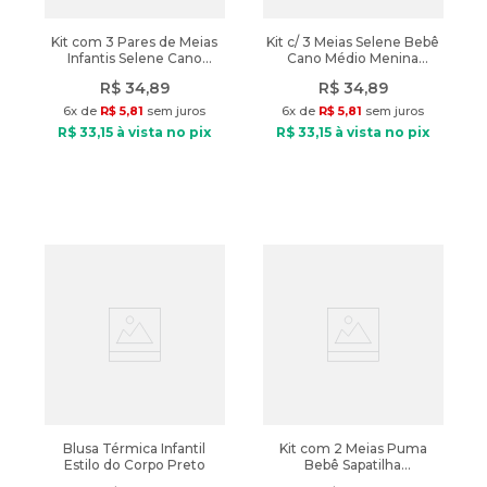
Kit com 3 Pares de Meias
Kit c/ 3 Meias Selene Bebê
Infantis Selene Cano
Cano Médio Menina
Curto Panda Rosa/branco
Branco/rosa
R$
34
,
89
R$
34
,
89
6
x de
R$
5
,
81
sem juros
6
x de
R$
5
,
81
sem juros
R$
33
,
15
à vista no pix
R$
33
,
15
à vista no pix
Blusa Térmica Infantil
Kit com 2 Meias Puma
Estilo do Corpo Preto
Bebê Sapatilha
Branco/cinza