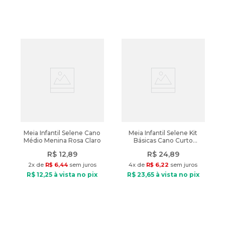
Meia Infantil Selene Cano
Meia Infantil Selene Kit
Médio Menina Rosa Claro
Básicas Cano Curto
Salmão/Branco
R$
12
,
89
R$
24
,
89
2
x de
R$
6
,
44
sem juros
4
x de
R$
6
,
22
sem juros
R$
12
,
25
à vista no pix
R$
23
,
65
à vista no pix