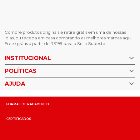
Compre produtos originais e retire grátis em uma de nossas
lojas, ou receba em casa comprando as melhores marcas aqui.
Frete grátis a partir de R$199 para o Sul e Sudeste.
INSTITUCIONAL
POLÍTICAS
Nossas Lojas
Trabalhe Conosco
AJUDA
Política de Privacidade
Trocas e devoluções
Perguntas Frequentes
Política de pagamento
FORMAS DE PAGAMENTO
Fale Conosco
CERTIFICADOS