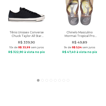
A cor do produto nas fotos pode sofrer alteração em decorrência
do uso do flash ou da configuração do seu monitor.
Características:
Indicado: Dia a dia
Tênis Unissex Converse
Chinelo Masculino
Chuck Taylor All Star
Mormaii Tropical Pro
Tipo de bolsa: Tiracolo
Grunge Preto
Texturas Marrom/Preto
Tamanho: Média
R$
339
,
90
R$
49
,
89
Dimensões: 28cm x 23cm x 8cm (Largura x Altura x Profundidade)
10
x de
R$
33
,
99
sem juros
9
x de
R$
5
,
54
sem juros
Material: Sintético
R$
322
,
90
à vista no pix
R$
47
,
40
à vista no pix
Fechamento: Zíper
Diferencial: Acompanha alça opcional, design com zíper, bolsos
funcionais e logo da marca frontal.
Peso: 568g