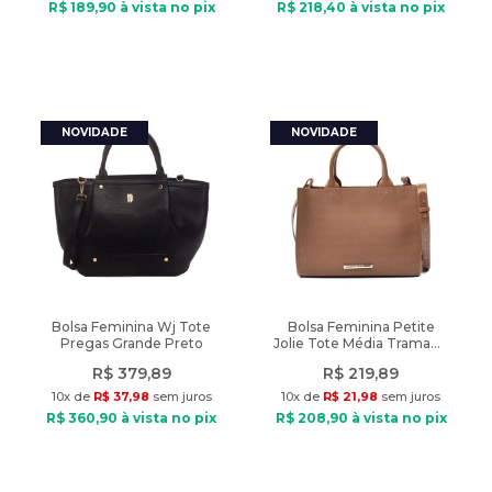
R$
189
,
90
à vista no pix
R$
218
,
40
à vista no pix
Bolsa Feminina Wj Tote
Bolsa Feminina Petite
Pregas Grande Preto
Jolie Tote Média Tramado
Marrom Escuro
R$
379
,
89
R$
219
,
89
10
x de
R$
37
,
98
sem juros
10
x de
R$
21
,
98
sem juros
R$
360
,
90
à vista no pix
R$
208
,
90
à vista no pix