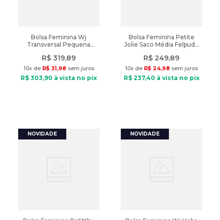
Bolsa Feminina Wj
Bolsa Feminina Petite
Transversal Pequena
Jolie Saco Média Felpuda
Compartimentos Marrom
Preto
R$
319
,
89
R$
249
,
89
10
x de
R$
31
,
98
sem juros
10
x de
R$
24
,
98
sem juros
R$
303
,
90
à vista no pix
R$
237
,
40
à vista no pix