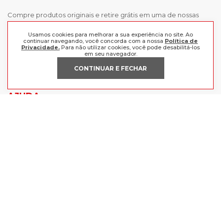
Compre produtos originais e retire grátis em uma de nossas
lojas, ou receba em casa comprando as melhores marcas aqui.
Frete grátis a partir de R$199 para o Sul e Sudeste.
Usamos cookies para melhorar a sua experiência no site. Ao
continuar navegando, você concorda com a nossa
Política de
Privacidade.
Para não utilizar cookies, você pode desabilitá-los
INSTITUCIONAL
em seu navegador.
CONTINUAR E FECHAR
POLÍTICAS
Nossas Lojas
Trabalhe Conosco
AJUDA
Política de Privacidade
Trocas e devoluções
Perguntas Frequentes
Política de pagamento
FORMAS DE PAGAMENTO
Fale Conosco
CERTIFICADOS
Lojas Radan Eireli | CNPJ 88.979.547/0001-21 | Avenida Getúlio Vargas -
BR116, 1124-1130, CEP 93.010-074, Centro, São Leopoldo - RS.
Ofertas válidas enquanto durarem nossos estoques | Vendas sujeitas à