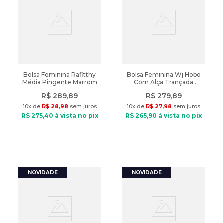
Bolsa Feminina Rafitthy
Bolsa Feminina Wj Hobo
Média Pingente Marrom
Com Alça Trançada
Grande Marrom
R$
289
,
89
R$
279
,
89
10
x de
R$
28
,
98
sem juros
10
x de
R$
27
,
98
sem juros
R$
275
,
40
à vista no pix
R$
265
,
90
à vista no pix