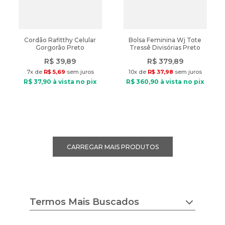
Cordão Rafitthy Celular
Bolsa Feminina Wj Tote
Gorgorão Preto
Tressê Divisórias Preto
R$
39
,
89
R$
379
,
89
7
x de
R$
5
,
69
sem juros
10
x de
R$
37
,
98
sem juros
R$
37
,
90
à vista no pix
R$
360
,
90
à vista no pix
Termos Mais Buscados
chuteira nike
tenis feminino