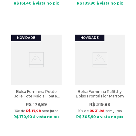
R$
161
,
40
à vista no pix
R$
189
,
90
à vista no pix
Bolsa Feminina Petite
Bolsa Feminina Rafitthy
Jolie Tote Média Floater
Bolso Frontal Flor Marrom
Marrom Claro
R$
179
,
89
R$
319
,
89
10
x de
R$
17
,
98
sem juros
10
x de
R$
31
,
98
sem juros
R$
170
,
90
à vista no pix
R$
303
,
90
à vista no pix