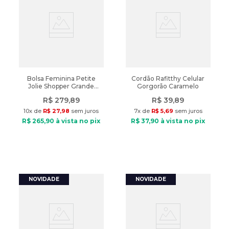
Bolsa Feminina Petite
Cordão Rafitthy Celular
Jolie Shopper Grande
Gorgorão Caramelo
Moderna Preto
R$
279
,
89
R$
39
,
89
10
x de
R$
27
,
98
sem juros
7
x de
R$
5
,
69
sem juros
R$
265
,
90
à vista no pix
R$
37
,
90
à vista no pix