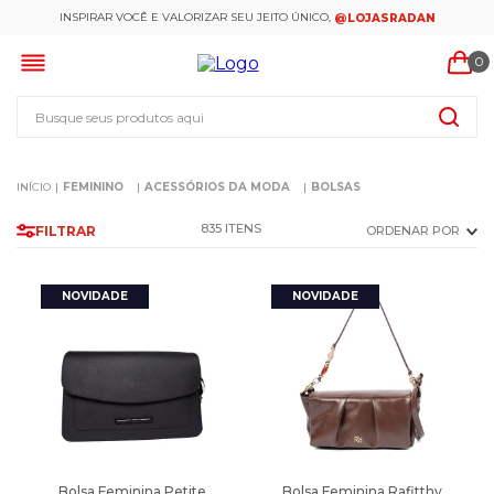
INSPIRAR VOCÊ E VALORIZAR SEU JEITO ÚNICO,
@LOJASRADAN
0
Busque seus produtos aqui
FEMININO
ACESSÓRIOS DA MODA
BOLSAS
835
FILTRAR
ORDENAR POR
Bolsa Feminina Petite
Bolsa Feminina Rafitthy