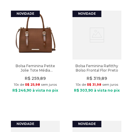
Bolsa Feminina Petite
Bolsa Feminina Rafitthy
Jolie Tote Média
Bolso Frontal Flor Preto
Texturizada Marrom
R$
259
,
89
R$
319
,
89
10
x de
R$
25
,
98
sem juros
10
x de
R$
31
,
98
sem juros
R$
246
,
90
à vista no pix
R$
303
,
90
à vista no pix