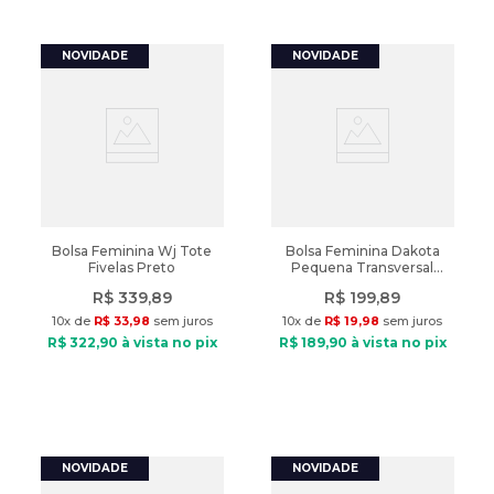
Bolsa Feminina Wj Tote
Bolsa Feminina Dakota
Fivelas Preto
Pequena Transversal
Logo Preto
R$
339
,
89
R$
199
,
89
10
x de
R$
33
,
98
sem juros
10
x de
R$
19
,
98
sem juros
R$
322
,
90
à vista no pix
R$
189
,
90
à vista no pix