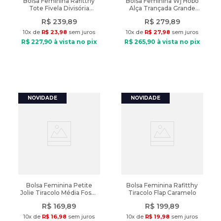
Bolsa Feminina Rafitthy
Bolsa Feminina Wj Hobo
Tote Fivela Divisória
Alça Trançada Grande
Preto
Preto
R$
239
,
89
R$
279
,
89
10
x de
R$
23
,
98
sem juros
10
x de
R$
27
,
98
sem juros
R$
227
,
90
à vista no pix
R$
265
,
90
à vista no pix
Bolsa Feminina Petite
Bolsa Feminina Rafitthy
Jolie Tiracolo Média Fosca
Tiracolo Flap Caramelo
Marrom
R$
169
,
89
R$
199
,
89
10
x de
R$
16
,
98
sem juros
10
x de
R$
19
,
98
sem juros