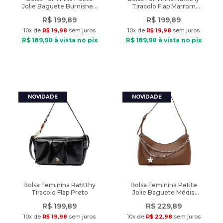
Jolie Baguete Burnished
Tiracolo Flap Marrom
Preto
Escuro
R$
199
,
89
R$
199
,
89
10
x de
R$
19
,
98
sem juros
10
x de
R$
19
,
98
sem juros
R$
189
,
90
à vista no pix
R$
189
,
90
à vista no pix
Bolsa Feminina Rafitthy
Bolsa Feminina Petite
Tiracolo Flap Preto
Jolie Baguete Média
Correntes Marrom
R$
199
,
89
R$
229
,
89
10
x de
R$
19
,
98
sem juros
10
x de
R$
22
,
98
sem juros