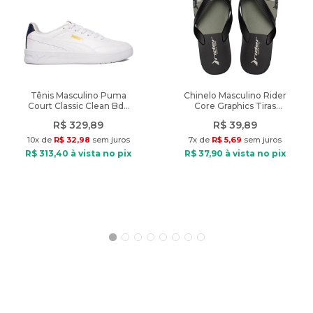
A cor do produto nas fotos pode sofrer alteração em decorrência
do uso do flash ou da configuração do seu monitor.
Características:
Indicado: Dia a dia
Tipo de bolsa: Tote
Tênis Masculino Puma
Chinelo Masculino Rider
Court Classic Clean Bdp
Core Graphics Tiras
Tamanho: Grande
Branco/Marinho
Preto/Verde
Dimensões: 30cm x 29cm x 10,5cm (Largura x Altura x
R$
329
,
89
R$
39
,
89
Profundidade)
10
x de
R$
32
,
98
sem juros
7
x de
R$
5
,
69
sem juros
Material: Sintético
R$
313
,
40
à vista no pix
R$
37
,
90
à vista no pix
Fechamento: Zíper
Diferencial: Tiras laterais e logo frontal da marca.
Peso: 537g