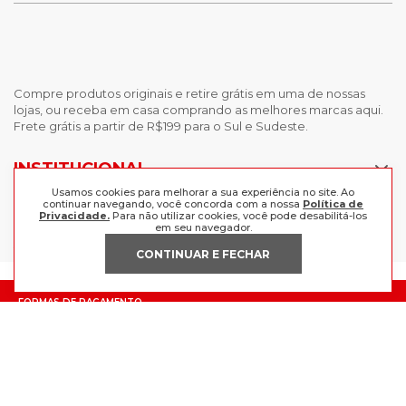
Compre produtos originais e retire grátis em uma de nossas
lojas, ou receba em casa comprando as melhores marcas aqui.
Frete grátis a partir de R$199 para o Sul e Sudeste.
INSTITUCIONAL
Usamos cookies para melhorar a sua experiência no site. Ao
POLÍTICAS
continuar navegando, você concorda com a nossa
Política de
Nossas Lojas
Privacidade.
Para não utilizar cookies, você pode desabilitá-los
em seu navegador.
Trabalhe Conosco
AJUDA
Política de Privacidade
CONTINUAR E FECHAR
Trocas e devoluções
Perguntas Frequentes
Política de pagamento
FORMAS DE PAGAMENTO
Fale Conosco
CERTIFICADOS