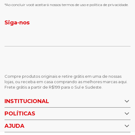
chuteira futsal
bota e galocha infantil
*Ao concluir você aceitará nossos
termos de uso
e
política de privacidade.
jaqueta puffer masculina
botas tendencia
tenis masculino
calçados com detalhe
Siga-nos
calças femininas
looks outono
Compre produtos originais e retire grátis em uma de nossas
lojas, ou receba em casa comprando as melhores marcas aqui.
Frete grátis a partir de R$199 para o Sul e Sudeste.
INSTITUCIONAL
POLÍTICAS
Nossas Lojas
Trabalhe Conosco
AJUDA
Política de Privacidade
Trocas e devoluções