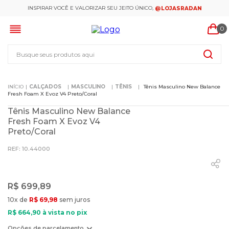
INSPIRAR VOCÊ E VALORIZAR SEU JEITO ÚNICO,
@LOJASRADAN
0
Busque seus produtos aqui
CALÇADOS
MASCULINO
TÊNIS
Tênis Masculino New Balance
Fresh Foam X Evoz V4 Preto/Coral
Tênis Masculino New Balance
Fresh Foam X Evoz V4
Preto/Coral
:
10.44000
R$
699
,
89
10
x de
R$
69
,
98
sem juros
R$
664
,
90
à vista no pix
Opções de parcelamento