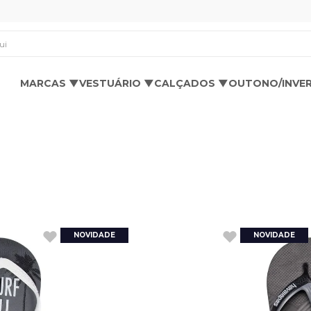
os aqui
MARCAS ▼
VESTUÁRIO ▼
CALÇADOS ▼
OUTONO/INVE