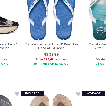
rmour Reps 3
Chinelo Masculino Rider R1 Brasil Tira
Chinelo Mas
rmelho
Dedo Azul/Branco
Surfer C
R$
39
,
89
juros
7
x de
R$
5
,
69
sem juros
10
x de
no pix
R$
37
,
90
à vista no pix
R$
56
,