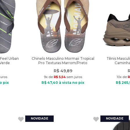
 Feel Urban
Chinelo Masculino Mormaii Tropical
Tênis Mascul
/Verde
Pro Texturas Marrom/Preto
Caminha
R$
49
,
89
uros
9
x de
R$
5
,
54
sem juros
10
x de
R
o pix
R$
47
,
40
à vista no pix
R$
265
,