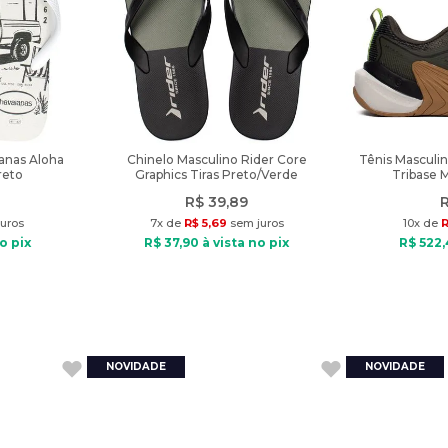
anas Aloha
Chinelo Masculino Rider Core
Tênis Masculi
reto
Graphics Tiras Preto/Verde
Tribase 
R$
39
,
89
uros
7
x de
R$
5
,
69
sem juros
10
x de
R
o pix
R$
37
,
90
à vista no pix
R$
522
,