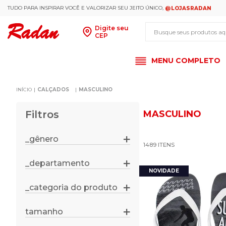
TUDO PARA INSPIRAR VOCÊ E VALORIZAR SEU JEITO ÚNICO,
@LOJASRADAN
Busque seus produt
Digite seu
CEP
MENU COMPLETO
CALÇADOS
MASCULINO
Filtros
MASCULINO
_gênero
1489
feminino
masculino
_departamento
calçados
unissex
_categoria do produto
botas
chinelos
tamanho
37/38
chuteiras