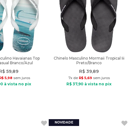
culino Havaianas Top
Chinelo Masculino Mormaii Tropical Iii
asual Branco/Azul
Preto/Branco
R$
59
,
89
R$
39
,
89
R$
5
,
98
sem juros
7
x de
R$
5
,
69
sem juros
90
à vista no pix
R$
37
,
90
à vista no pix