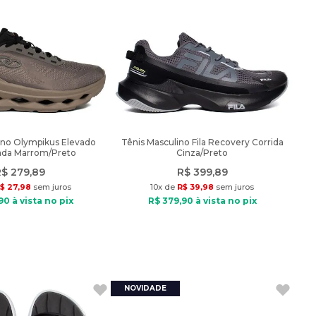
ino Olympikus Elevado
Tênis Masculino Fila Recovery Corrida
da Marrom/Preto
Cinza/Preto
R$
279
,
89
R$
399
,
89
$
27
,
98
sem juros
10
x de
R$
39
,
98
sem juros
90
à vista no pix
R$
379
,
90
à vista no pix