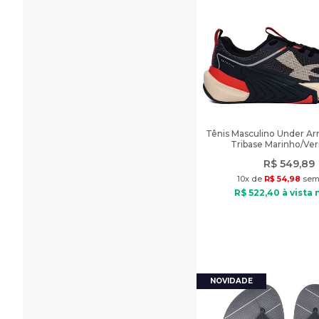
Tênis Masculino Under A
Tribase Marinho/Ve
R$
549
,
89
10
x de
R$
54
,
98
sem 
R$
522
,
40
à vista 