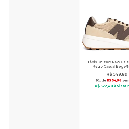
Tênis Unissex New Bal
Retrô Casual Bege/
R$
549
,
89
10
x de
R$
54
,
98
sem 
R$
522
,
40
à vista 