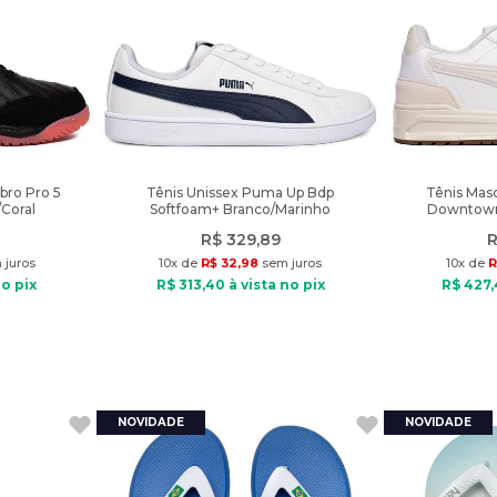
bro Pro 5
Tênis Unissex Puma Up Bdp
Tênis Mas
Coral
Softfoam+ Branco/Marinho
Downtown
R$
329
,
89
R
juros
10
x de
R$
32
,
98
sem juros
10
x de
R
no pix
R$
313
,
40
à vista no pix
R$
427
,