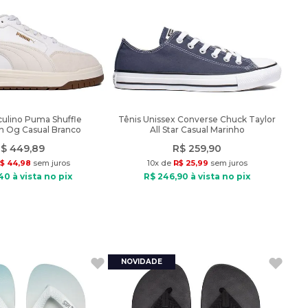
culino Puma Shuffle
Tênis Unissex Converse Chuck Taylor
 Og Casual Branco
All Star Casual Marinho
$
449
,
89
R$
259
,
90
$
44
,
98
sem juros
10
x de
R$
25
,
99
sem juros
40
à vista no pix
R$
246
,
90
à vista no pix