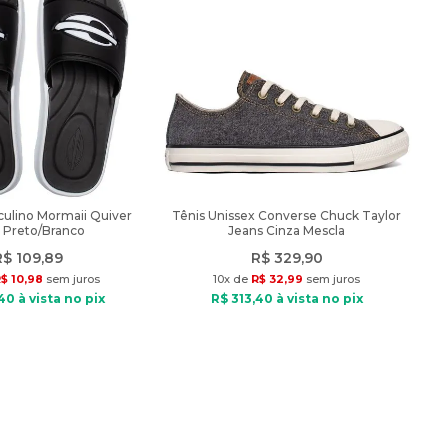
culino Mormaii Quiver
Tênis Unissex Converse Chuck Taylor
e Preto/Branco
Jeans Cinza Mescla
R$
109
,
89
R$
329
,
90
R$
10
,
98
sem juros
10
x de
R$
32
,
99
sem juros
40
à vista no pix
R$
313
,
40
à vista no pix