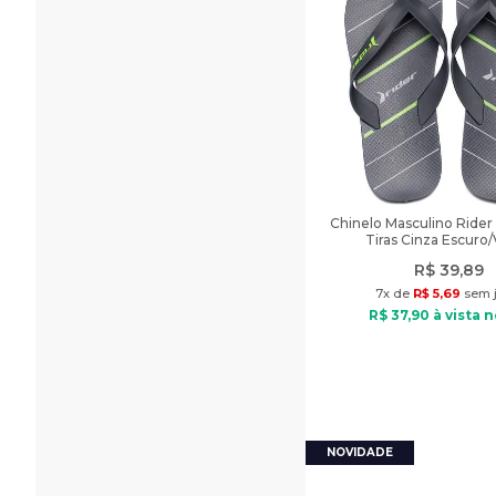
Chinelo Masculino Rider
Tiras Cinza Escuro
R$
39
,
89
7
x de
R$
5
,
69
sem j
R$
37
,
90
à vista n