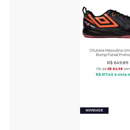
Chuteira Masculina Um
Bump Futsal Preto/
R$
649
,
89
10
x de
R$
64
,
98
sem 
R$
617
,
40
à vista 