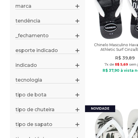
39/40
pantufas
marca
mizuno
43/44
sandálias
pegada
41/42
tendência
sapatênis
básicos
nike
45/46
sapatos
conforto
new balance
_fechamento
33/34
tênis
cadarço
personagens
olympikus
35/36
Chinelo Masculino Hava
elástico
Athletic Surf Cinza
esporte indicado
umbro
40,5
basquete
fivela
fila
R$
39
,
89
39,5
corrida
tiras aderentes
indicado
7
x de
R$
5
,
69
sem j
skechers
33
dia a dia
R$
37
,
90
à vista n
futebol
zíper
topper
esportivo
futsal
tecnologia
sem fechamento
grendene
sem tecnologia aplicada
moda praia
treino
amortech
tipo de bota
vôlei
coturno
air max
casual
evasense
tipo de chuteira
campo
galocha
ortholite
futsal
tipo de sapato
bump
boneca
society
fresh foam
casual