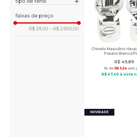
tipo de tênis
softfoam+
basquete
mocassim
softier foam
caminhada
mule
faixas de preço
hiperflex
casual
oxford
R$ 29,00
–
R$ 2.500,00
corrida
social
fitness/musculação
skate
Chinelo Masculino Havai
tennis
Praiano Branco/P
trilha
R$
49
,
89
vôlei
9
x de
R$
5
,
54
sem j
R$
47
,
40
à vista n