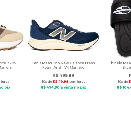
ance 370v1
Tênis Masculino New Balance Fresh
Chinelo Mas
Marrom
Foam Arishi V4 Marinho
Slid
R$
499
,
89
juros
10
x de
R$
49
,
98
sem juros
10
x de
no pix
R$
474
,
90
à vista no pix
R$
104
,