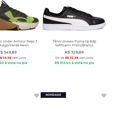
no Under Armour Reps 3
Tênis Unissex Puma Up Bdp
Musgo/Verde Neon
Softfoam+ Preto/Branco
R$
549
,
89
R$
329
,
89
$
54
,
98
sem juros
10
x de
R$
32
,
98
sem juros
40
à vista no pix
R$
313
,
40
à vista no pix