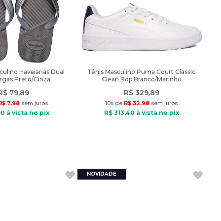
culino Havaianas Dual
Tênis Masculino Puma Court Classic
argas Preto/Cinza
Clean Bdp Branco/Marinho
R$
79
,
89
R$
329
,
89
R$
7
,
98
sem juros
10
x de
R$
32
,
98
sem juros
90
à vista no pix
R$
313
,
40
à vista no pix