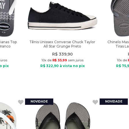
ianas Top
Tênis Unissex Converse Chuck Taylor
Chinelo Mas
/Branco
All Star Grunge Preto
Tiras L
R$
339
,
90
uros
10
x de
R$
33
,
99
sem juros
10
x de
o pix
R$
322
,
90
à vista no pix
R$
75
,