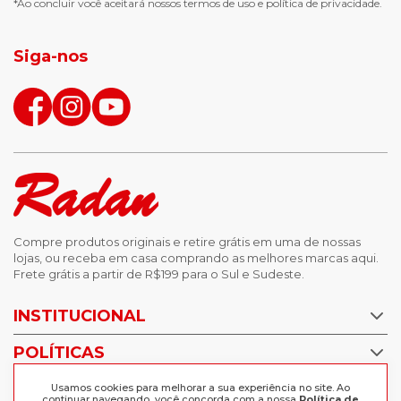
*Ao concluir você aceitará nossos
termos de uso
e
política de privacidade.
jaqueta puffer masculina
botas tendencia
tenis masculino
calçados com detalhe
Siga-nos
calças femininas
looks outono
Compre produtos originais e retire grátis em uma de nossas
lojas, ou receba em casa comprando as melhores marcas aqui.
Frete grátis a partir de R$199 para o Sul e Sudeste.
INSTITUCIONAL
POLÍTICAS
Nossas Lojas
Trabalhe Conosco
AJUDA
Usamos cookies para melhorar a sua experiência no site. Ao
Política de Privacidade
continuar navegando, você concorda com a nossa
Política de