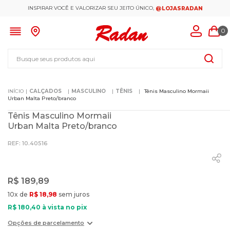
INSPIRAR VOCÊ E VALORIZAR SEU JEITO ÚNICO,
@LOJASRADAN
0
Busque seus produtos aqui
CALÇADOS
MASCULINO
TÊNIS
Tênis Masculino Mormaii
Urban Malta Preto/branco
Tênis Masculino Mormaii
Urban Malta Preto/branco
:
10.40516
R$
189
,
89
10
x de
R$
18
,
98
sem juros
R$
180
,
40
à vista no pix
Opções de parcelamento