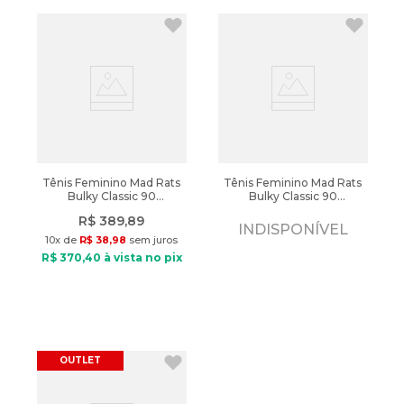
Tênis Feminino Mad Rats
Tênis Feminino Mad Rats
Bulky Classic 90
Bulky Classic 90
Roxo/branco
Rosa/branco
R$
389
,
89
INDISPONÍVEL
10
x de
R$
38
,
98
sem juros
R$
370
,
40
à vista no pix
OUTLET