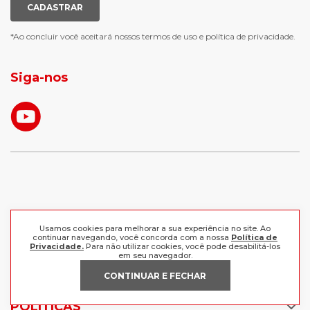
calça moletom feminina
meias mais vendidas
CADASTRAR
luva de goleiro
meias antiderrapante
chuteira futsal
bota e galocha infantil
*Ao concluir você aceitará nossos
termos de uso
e
política de privacidade.
jaqueta puffer masculina
botas tendencia
tenis masculino
calçados com detalhe
Siga-nos
calças femininas
looks outono
Compre produtos originais e retire grátis em uma de nossas
Usamos cookies para melhorar a sua experiência no site. Ao
lojas, ou receba em casa comprando as melhores marcas aqui.
continuar navegando, você concorda com a nossa
Política de
Frete grátis a partir de R$199 para o Sul e Sudeste.
Privacidade.
Para não utilizar cookies, você pode desabilitá-los
em seu navegador.
CONTINUAR E FECHAR
INSTITUCIONAL
POLÍTICAS
Nossas Lojas