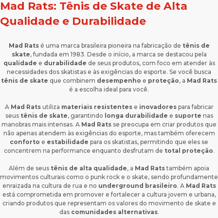
Mad Rats: Tênis de Skate de Alta
Qualidade e Durabilidade
Mad Rats
é uma marca brasileira pioneira na fabricação de
tênis de
skate
, fundada em 1983. Desde o início, a marca se destacou pela
qualidade
e
durabilidade
de seus produtos, com foco em atender às
necessidades dos skatistas e às exigências do esporte. Se você busca
tênis de skate
que combinem
desempenho
e
proteção
, a
Mad Rats
é a escolha ideal para você.
A
Mad Rats
utiliza
materiais resistentes
e
inovadores
para fabricar
seus
tênis de skate
, garantindo
longa durabilidade
e
suporte
nas
manobras mais intensas. A
Mad Rats
se preocupa em criar produtos que
não apenas atendem às exigências do esporte, mas também oferecem
conforto
e
estabilidade
para os skatistas, permitindo que eles se
concentrem na performance enquanto desfrutam de
total proteção
.
Além de seus
tênis de alta qualidade
, a
Mad Rats
também apoia
movimentos culturais como o punk rock e o skate, sendo profundamente
enraizada na cultura de rua e no
underground brasileiro
. A
Mad Rats
está comprometida em promover e fortalecer a cultura jovem e urbana,
criando produtos que representam os valores do movimento de skate e
das
comunidades alternativas
.