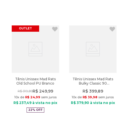
OUTLET
Tênis Unissex Mad Rats
Tênis Unissex Mad Rats
Old School PU Branco
Bulky Classic 90
Cinza/Branco
R$
249
,
99
R$
399
,
89
R$
319
,
89
10
x de
R$
24
,
99
sem juros
10
x de
R$
39
,
98
sem juros
R$
237
,
49
à vista no pix
R$
379
,
90
à vista no pix
22%
OFF