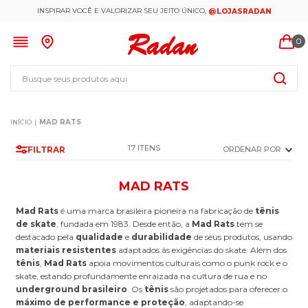
INSPIRAR VOCÊ E VALORIZAR SEU JEITO ÚNICO,
@LOJASRADAN
0
Busque seus produtos aqui
MAD RATS
17
FILTRAR
ORDENAR POR
MAD RATS
Mad Rats
é uma marca brasileira pioneira na fabricação de
tênis
de skate
, fundada em 1983. Desde então, a
Mad Rats
tem se
destacado pela
qualidade
e
durabilidade
de seus produtos, usando
materiais resistentes
adaptados às exigências do skate. Além dos
tênis
,
Mad Rats
apoia movimentos culturais como o punk rock e o
skate, estando profundamente enraizada na cultura de rua e no
underground brasileiro
. Os
tênis
são projetados para oferecer o
máximo de performance e proteção
, adaptando-se