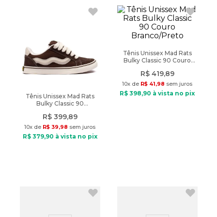
Tênis Unissex Mad Rats
Bulky Classic 90 Couro
Branco/Preto
R$
419
,
89
10
x de
R$
41
,
98
sem juros
R$
398
,
90
à vista no pix
Tênis Unissex Mad Rats
Bulky Classic 90
Marrom/bege
R$
399
,
89
10
x de
R$
39
,
98
sem juros
R$
379
,
90
à vista no pix