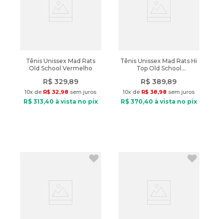
Tênis Unissex Mad Rats
Tênis Unissex Mad Rats Hi
Old School Vermelho
Top Old School
Preto/branco
R$
329
,
89
R$
389
,
89
10
x de
R$
32
,
98
sem juros
10
x de
R$
38
,
98
sem juros
R$
313
,
40
à vista no pix
R$
370
,
40
à vista no pix