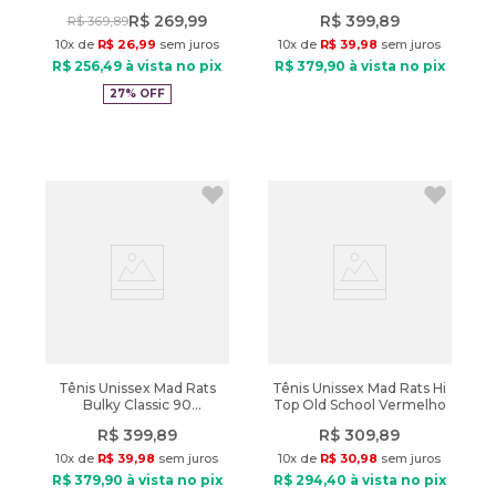
Areia
R$
269
,
99
R$
399
,
89
R$
369
,
89
10
x de
R$
26
,
99
sem juros
10
x de
R$
39
,
98
sem juros
R$
256
,
49
à vista no pix
R$
379
,
90
à vista no pix
27%
OFF
Tênis Unissex Mad Rats
Tênis Unissex Mad Rats Hi
Bulky Classic 90
Top Old School Vermelho
Verde/branco
R$
399
,
89
R$
309
,
89
10
x de
R$
39
,
98
sem juros
10
x de
R$
30
,
98
sem juros
R$
379
,
90
à vista no pix
R$
294
,
40
à vista no pix