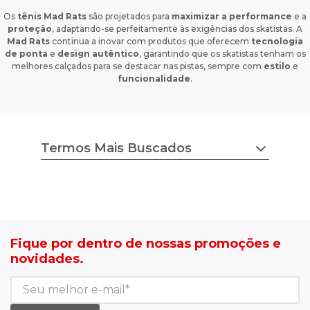
Os
tênis Mad Rats
são projetados para
maximizar a performance
e a
proteção
, adaptando-se perfeitamente às exigências dos skatistas. A
Mad Rats
continua a inovar com produtos que oferecem
tecnologia
de ponta
e
design autêntico
, garantindo que os skatistas tenham os
melhores calçados para se destacar nas pistas, sempre com
estilo
e
funcionalidade
.
Termos Mais Buscados
chuteira nike
tenis feminino
estilo do corpo
camisa adidas
tricot ana gonçalves
sapato democrata
lojas radan é confiável
mocassim bottero
sea surf jaquetas
calçados com desconto
Fique por dentro de nossas promoções e
agasalho masculino
roupas com desconto
novidades.
blusa biamar
tenis de corrid
casaco biamar
mochilas e gym sack
jaqueta puffer feminina
tenis casual branco