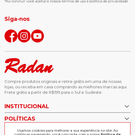
*Ao concluir você aceitará nossos
termos de uso
e
política de privacidade.
jaqueta puffer masculina
botas tendencia
tenis masculino
calçados com detalhe
Siga-nos
calças femininas
looks outono
Compre produtos originais e retire grátis em uma de nossas
lojas, ou receba em casa comprando as melhores marcas aqui.
Frete grátis a partir de R$199 para o Sul e Sudeste.
INSTITUCIONAL
POLÍTICAS
Nossas Lojas
Trabalhe Conosco
AJUDA
Usamos cookies para melhorar a sua experiência no site. Ao
Política de Privacidade
continuar navegando, você concorda com a nossa
Política de