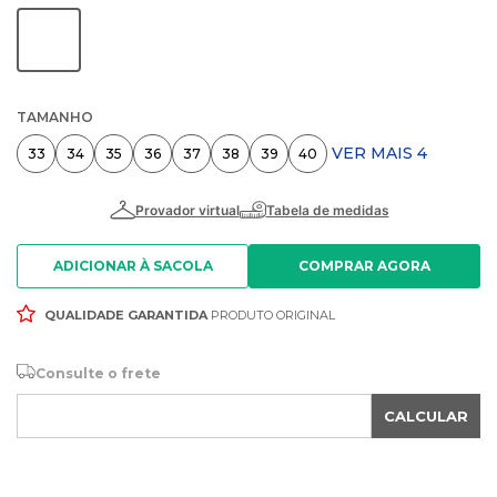
TAMANHO
VER MAIS 4
33
34
35
36
37
38
39
40
ADICIONAR À SACOLA
QUALIDADE GARANTIDA
PRODUTO ORIGINAL
Consulte o frete
CALCULAR