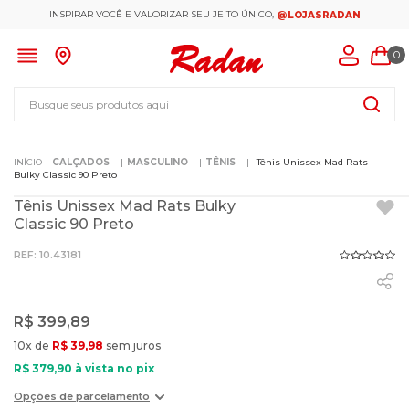
INSPIRAR VOCÊ E VALORIZAR SEU JEITO ÚNICO,
@LOJASRADAN
0
Busque seus produtos aqui
CALÇADOS
MASCULINO
TÊNIS
Tênis Unissex Mad Rats
Bulky Classic 90 Preto
Tênis Unissex Mad Rats Bulky
Classic 90 Preto
:
10.43181
R$
399
,
89
10
x de
R$
39
,
98
sem juros
R$
379
,
90
à vista no pix
Opções de parcelamento