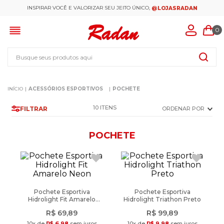
INSPIRAR VOCÊ E VALORIZAR SEU JEITO ÚNICO,
@LOJASRADAN
0
Busque seus produtos aqui
ACESSÓRIOS ESPORTIVOS
POCHETE
10
FILTRAR
ORDENAR POR
POCHETE
Pochete Esportiva
Pochete Esportiva
Hidrolight Fit Amarelo
Hidrolight Triathon Preto
Neon
R$
69
,
89
R$
99
,
89
10
x de
R$
6
,
98
sem juros
10
x de
R$
9
,
98
sem juros