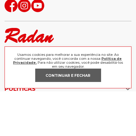
Compre produtos originais e retire grátis em uma de nossas
Usamos cookies para melhorar a sua experiência no site. Ao
lojas, ou receba em casa comprando as melhores marcas aqui.
continuar navegando, você concorda com a nossa
Política de
Frete grátis a partir de R$199 para o Sul e Sudeste.
Privacidade.
Para não utilizar cookies, você pode desabilitá-los
em seu navegador.
CONTINUAR E FECHAR
INSTITUCIONAL
POLÍTICAS
Nossas Lojas
Trabalhe Conosco
AJUDA
Política de Privacidade
Trocas e devoluções
Perguntas Frequentes
Política de pagamento
FORMAS DE PAGAMENTO
Fale Conosco