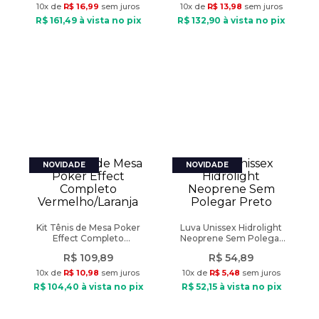
10
x de
R$
16
,
99
sem juros
10
x de
R$
13
,
98
sem juros
R$
161
,
49
à vista no pix
R$
132
,
90
à vista no pix
Kit Tênis de Mesa Poker
Luva Unissex Hidrolight
Effect Completo
Neoprene Sem Polegar
Vermelho/Laranja
Preto
R$
109
,
89
R$
54
,
89
10
x de
R$
10
,
98
sem juros
10
x de
R$
5
,
48
sem juros
R$
104
,
40
à vista no pix
R$
52
,
15
à vista no pix