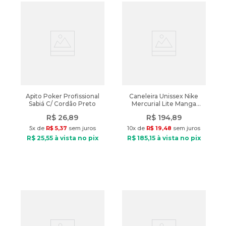
Apito Poker Profissional
Caneleira Unissex Nike
Sabiá C/ Cordão Preto
Mercurial Lite Manga
Branco/Preto
R$
26
,
89
R$
194
,
89
5
x de
R$
5
,
37
sem juros
10
x de
R$
19
,
48
sem juros
R$
25
,
55
à vista no pix
R$
185
,
15
à vista no pix