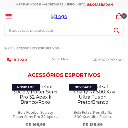
INSPIRAR VOCÊ E VALORIZAR SEU JEITO ÚNICO,
@LOJASRADAN
0
Busque seus produtos aqui
ACESSÓRIOS ESPORTIVOS
538
FILTRAR
ORDENAR POR
ACESSÓRIOS ESPORTIVOS
Bola Futebol Society
Bola Futsal Penalty Rx
Poker Semi Pro 32 Apex Ii
500 Xxvi Ultra Fusion
Branco/Roxo
Preto/Branco
R$
169
,
99
R$
139
,
89