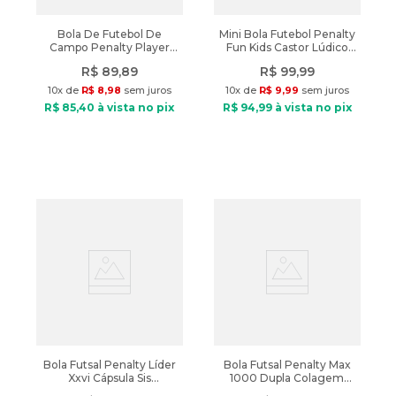
Bola De Futebol De
Mini Bola Futebol Penalty
Campo Penalty Player
Fun Kids Castor Lúdico
Xxv Branco/Vermelho
Azul/Marrom
R$
89
,
89
R$
99
,
99
10
x de
R$
8
,
98
sem juros
10
x de
R$
9
,
99
sem juros
R$
85
,
40
à vista no pix
R$
94
,
99
à vista no pix
Bola Futsal Penalty Líder
Bola Futsal Penalty Max
Xxvi Cápsula Sis
1000 Dupla Colagem
Preto/Vermelho
Branco/Laranja