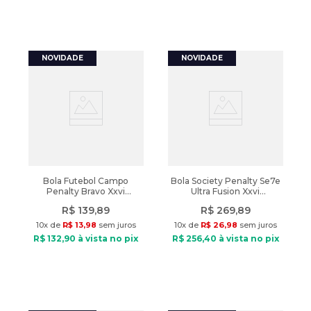
Bola Futebol Campo
Bola Society Penalty Se7e
Penalty Bravo Xxvi
Ultra Fusion Xxvi
Termofixo Branco/Azul
Laranja/Branco
R$
139
,
89
R$
269
,
89
10
x de
R$
13
,
98
sem juros
10
x de
R$
26
,
98
sem juros
R$
132
,
90
à vista no pix
R$
256
,
40
à vista no pix