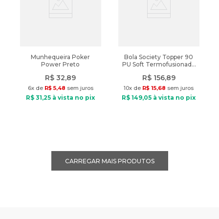
Munhequeira Poker
Bola Society Topper 90
Power Preto
PU Soft Termofusionada
Branco/Roxo
R$
32
,
89
R$
156
,
89
6
x de
R$
5
,
48
sem juros
10
x de
R$
15
,
68
sem juros
R$
31
,
25
à vista no pix
R$
149
,
05
à vista no pix