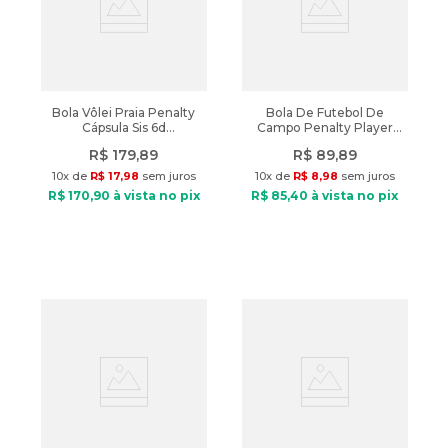
Bola Vôlei Praia Penalty
Bola De Futebol De
Cápsula Sis 6d
Campo Penalty Player
Verde/Laranja
Xxv Branco/Verde
R$
179
,
89
R$
89
,
89
10
x de
R$
17
,
98
sem juros
10
x de
R$
8
,
98
sem juros
R$
170
,
90
à vista no pix
R$
85
,
40
à vista no pix