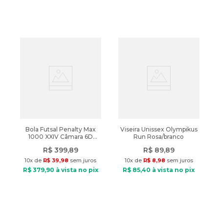
Bola Futsal Penalty Max
Viseira Unissex Olympikus
1000 XXIV Câmara 6D
Run Rosa/branco
Cinza/Laranja
R$
399
,
89
R$
89
,
89
10
x de
R$
39
,
98
sem juros
10
x de
R$
8
,
98
sem juros
R$
379
,
90
à vista no pix
R$
85
,
40
à vista no pix