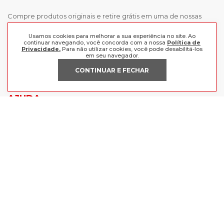
Compre produtos originais e retire grátis em uma de nossas
lojas, ou receba em casa comprando as melhores marcas aqui.
Frete grátis a partir de R$199 para o Sul e Sudeste.
Usamos cookies para melhorar a sua experiência no site. Ao
continuar navegando, você concorda com a nossa
Política de
Privacidade.
Para não utilizar cookies, você pode desabilitá-los
INSTITUCIONAL
em seu navegador.
CONTINUAR E FECHAR
POLÍTICAS
Nossas Lojas
Trabalhe Conosco
AJUDA
Política de Privacidade
Trocas e devoluções
Perguntas Frequentes
Política de pagamento
FORMAS DE PAGAMENTO
Fale Conosco
CERTIFICADOS
Lojas Radan Eireli | CNPJ 88.979.547/0001-21 | Avenida Getúlio Vargas -
BR116, 1124-1130, CEP 93.010-074, Centro, São Leopoldo - RS.