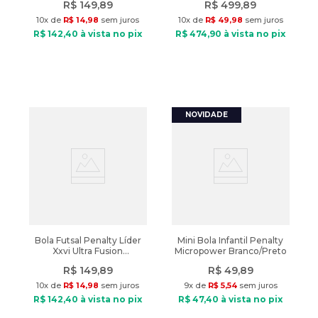
R$
149
,
89
R$
499
,
89
10
x de
R$
14
,
98
sem juros
10
x de
R$
49
,
98
sem juros
R$
142
,
40
à vista no pix
R$
474
,
90
à vista no pix
Bola Futsal Penalty Líder
Mini Bola Infantil Penalty
Xxvi Ultra Fusion
Micropower Branco/Preto
Azul/Verde
R$
149
,
89
R$
49
,
89
10
x de
R$
14
,
98
sem juros
9
x de
R$
5
,
54
sem juros
R$
142
,
40
à vista no pix
R$
47
,
40
à vista no pix