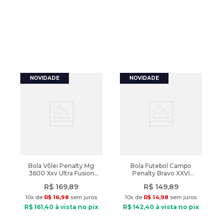
Bola Vôlei Penalty Mg
Bola Futebol Campo
3600 Xxv Ultra Fusion
Penalty Bravo XXVI
Verde/Laranja
Termofixo Verde/Azul
R$
169
,
89
R$
149
,
89
10
x de
R$
16
,
98
sem juros
10
x de
R$
14
,
98
sem juros
R$
161
,
40
à vista no pix
R$
142
,
40
à vista no pix