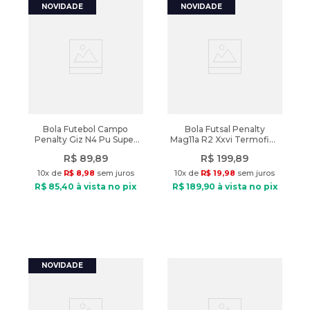
Bola Futebol Campo
Bola Futsal Penalty
Penalty Giz N4 Pu Super
Mag11a R2 Xxvi Termofixo
Soft Branco/Verde
Branco/Laranja
R$
89
,
89
R$
199
,
89
10
x de
R$
8
,
98
sem juros
10
x de
R$
19
,
98
sem juros
R$
85
,
40
à vista no pix
R$
189
,
90
à vista no pix