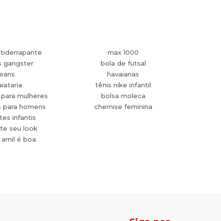
tiderrapante
max 1000
s gangster
bola de futsal
jeans
havaianas
aiataria
tênis nike infantil
 para mulheres
bolsa moleca
s para homens
chemise feminina
es infantis
te seu look
 amil é boa