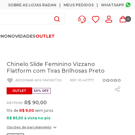
SOBRE AS LOJAS RADAN
MEUS PEDIDOS
WHATSAPP
0
RNO
NOVIDADES
OUTLET
Chinelo Slide Feminino Vizzano
Flatform com Tiras Brilhosas Preto
:
10.40777
OUTLET
50%
OFF
R$
90
,
00
R$
179
,
89
10
x de
R$
9
,
00
sem juros
R$
85
,
50
à vista no pix
Opções de parcelamento