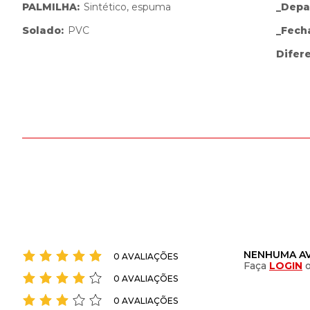
PALMILHA
:
Sintético, espuma
_Depa
Solado
:
PVC
_Fech
Difer
NENHUMA AV
0 AVALIAÇÕES
Faça
LOGIN
0 AVALIAÇÕES
0 AVALIAÇÕES