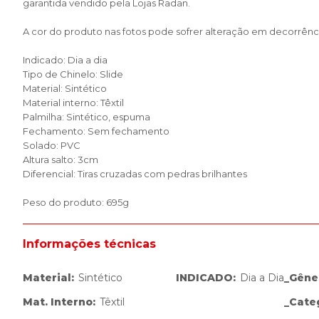
garantida vendido pela Lojas Radan.
A cor do produto nas fotos pode sofrer alteração em decorrênci
Indicado: Dia a dia
Tipo de Chinelo: Slide
Material: Sintético
Material interno: Têxtil
Palmilha: Sintético, espuma
Fechamento: Sem fechamento
Solado: PVC
Altura salto: 3cm
Diferencial: Tiras cruzadas com pedras brilhantes
Peso do produto: 695g
Informações técnicas
Material
:
Sintético
INDICADO
:
Dia a Dia
_Gêne
Mat. Interno
:
Têxtil
_Cate