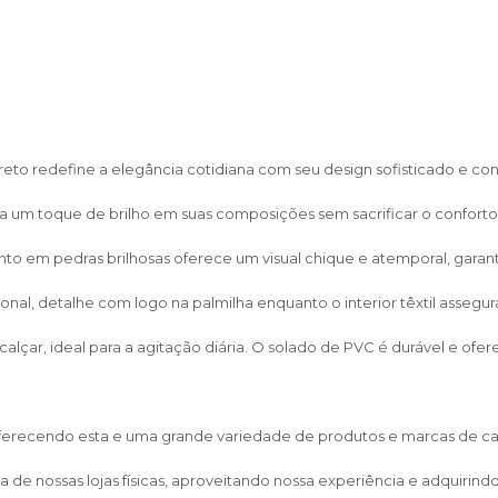
Preto redefine a elegância cotidiana com seu design sofisticado e co
 um toque de brilho em suas composições sem sacrificar o conforto d
nto em pedras brilhosas oferece um visual chique e atemporal, gara
, detalhe com logo na palmilha enquanto o interior têxtil assegura 
alçar, ideal para a agitação diária. O solado de PVC é durável e of
 oferecendo esta e uma grande variedade de produtos e marcas de calça
de nossas lojas físicas, aproveitando nossa experiência e adquirin