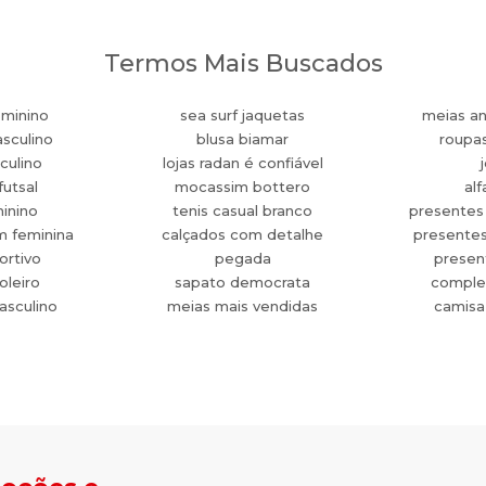
Termos Mais Buscados
eminino
sea surf jaquetas
meias an
sculino
blusa biamar
roupa
culino
lojas radan é confiável
futsal
mocassim bottero
alf
minino
tenis casual branco
presentes
m feminina
calçados com detalhe
presente
ortivo
pegada
present
oleiro
sapato democrata
comple
asculino
meias mais vendidas
camisa