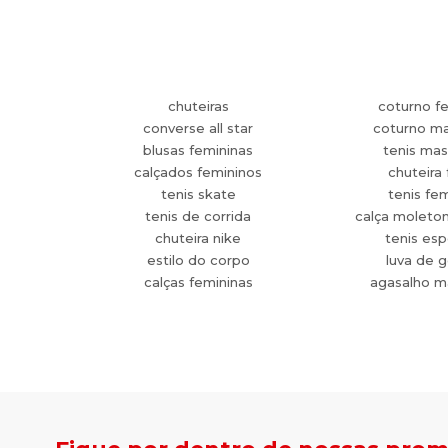
chuteiras
coturno f
converse all star
coturno ma
blusas femininas
tenis mas
calçados femininos
chuteira 
tenis skate
tenis fe
tenis de corrida
calça moleto
chuteira nike
tenis esp
estilo do corpo
luva de g
calças femininas
agasalho m