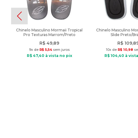
Chinelo Masculino Mormaii Tropical
Chinelo Masculino Mo
Pro Texturas Marrom/Preto
Slide Preto/Br
R$
49
,
89
R$
109
,
8
9
x de
R$
5
,
54
sem juros
10
x de
R$
10
,
98
se
R$
47
,
40
à vista no pix
R$
104
,
40
à vista