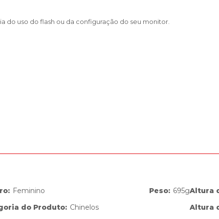
a do uso do flash ou da configuração do seu monitor.
ro
:
Feminino
Peso
:
695g
Altura 
goria do Produto
:
Chinelos
Altura 