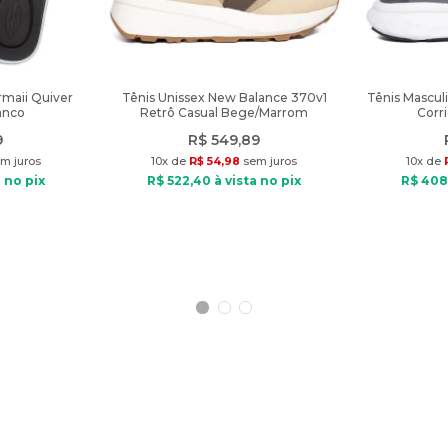
rmaii Quiver
Tênis Unissex New Balance 370v1
Tênis Mascul
anco
Retrô Casual Bege/Marrom
Corr
9
R$
549
,
89
m juros
10
x de
R$
54
,
98
sem juros
10
x de
 no pix
R$
522
,
40
à vista no pix
R$
408