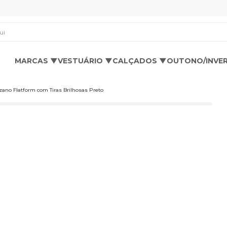
os aqui
MARCAS ▼
VESTUÁRIO ▼
CALÇADOS ▼
OUTONO/INVE
zano Flatform com Tiras Brilhosas Preto