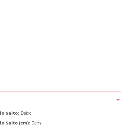
do Salto
:
Baixo
do Salto (cm)
:
3cm