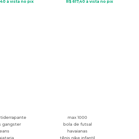
40
à vista no pix
R$
617
,
40
à vista no pix
tiderrapante
max 1000
s gangster
bola de futsal
jeans
havaianas
aiataria
tênis nike infantil