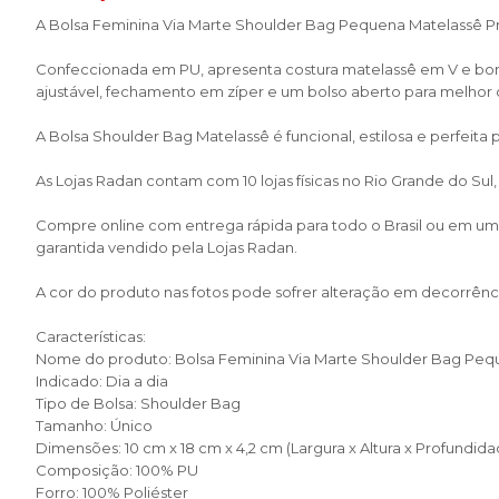
A Bolsa Feminina Via Marte Shoulder Bag Pequena Matelassê P
Confeccionada em PU, apresenta costura matelassê em V e bor
ajustável, fechamento em zíper e um bolso aberto para melhor
A Bolsa Shoulder Bag Matelassê é funcional, estilosa e perfeita p
As Lojas Radan contam com 10 lojas físicas no Rio Grande do Sul
Compre online com entrega rápida para todo o Brasil ou em uma 
garantida vendido pela Lojas Radan.
A cor do produto nas fotos pode sofrer alteração em decorrênci
Características:
Nome do produto: Bolsa Feminina Via Marte Shoulder Bag Peq
Indicado: Dia a dia
Tipo de Bolsa: Shoulder Bag
Tamanho: Único
Dimensões: 10 cm x 18 cm x 4,2 cm (Largura x Altura x Profundida
Composição: 100% PU
Forro: 100% Poliéster