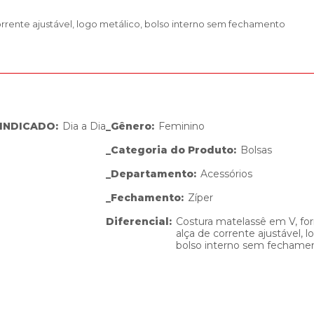
corrente ajustável, logo metálico, bolso interno sem fechamento
INDICADO
:
Dia a Dia
_Gênero
:
Feminino
_Categoria do Produto
:
Bolsas
_Departamento
:
Acessórios
_Fechamento
:
Zíper
Diferencial
:
Costura matelassê em V, for
alça de corrente ajustável, l
bolso interno sem fechame