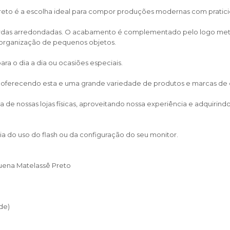
reto é a escolha ideal para compor produções modernas com pratici
das arredondadas. O acabamento é complementado pelo logo metálic
 organização de pequenos objetos.
ara o dia a dia ou ocasiões especiais.
, oferecendo esta e uma grande variedade de produtos e marcas de cal
de nossas lojas físicas, aproveitando nossa experiência e adquirin
a do uso do flash ou da configuração do seu monitor.
uena Matelassê Preto
de)