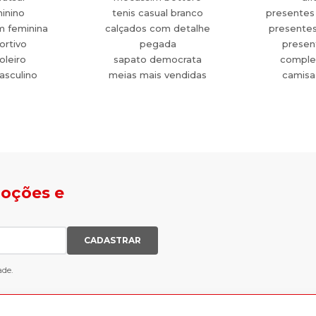
minino
tenis casual branco
presentes
m feminina
calçados com detalhe
presente
ortivo
pegada
present
oleiro
sapato democrata
comple
asculino
meias mais vendidas
camisa
moções e
CADASTRAR
ade.