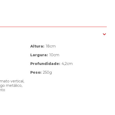
Altura
:
18cm
Largura
:
10cm
Profundidade
:
4,2cm
Peso
:
250g
mato vertical,
ogo metálico,
nto