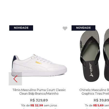
Tênis Masculino Puma Court Classic
Chinelo Masculino 
Clean Bdp Branco/Marinho
Graphics Tiras Pre
R$
329
,
89
R$
39
,
89
10
x de
R$
32
,
98
sem juros
7
x de
R$
5
,
69
sem