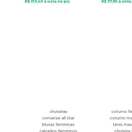
R$
313
,
40
à vista no pix
R$
37
,
90
à vista
chuteiras
coturno f
converse all star
coturno ma
blusas femininas
tenis mas
calçados femininos
chuteira 