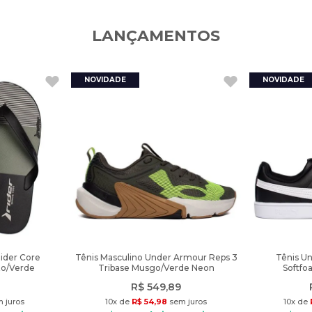
LANÇAMENTOS
Rider Core
Tênis Masculino Under Armour Reps 3
Tênis U
to/Verde
Tribase Musgo/Verde Neon
Softfo
R$
549
,
89
 juros
10
x de
R$
54
,
98
sem juros
10
x de