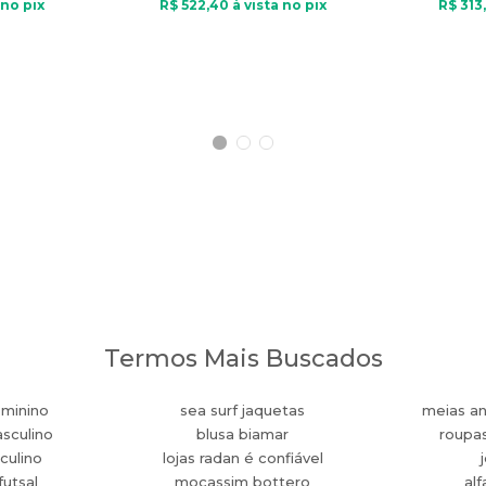
 no pix
R$
522
,
40
à vista no pix
R$
313
,
Termos Mais Buscados
eminino
sea surf jaquetas
meias an
sculino
blusa biamar
roupa
culino
lojas radan é confiável
futsal
mocassim bottero
alf