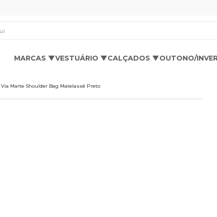
os aqui
MARCAS ▼
VESTUÁRIO ▼
CALÇADOS ▼
OUTONO/INVE
 Via Marte Shoulder Bag Matelassê Preto