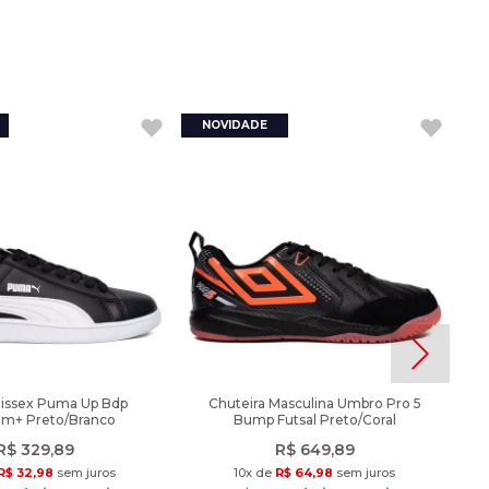
nissex Puma Up Bdp
Chuteira Masculina Umbro Pro 5
am+ Preto/Branco
Bump Futsal Preto/Coral
R$
329
,
89
R$
649
,
89
R$
32
,
98
sem juros
10
x de
R$
64
,
98
sem juros