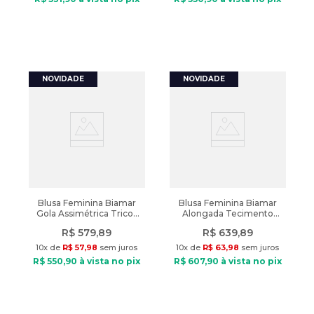
Blusa Feminina Biamar
Blusa Feminina Biamar
Gola Assimétrica Tricot
Alongada Tecimento
Marrom Escuro
Tranças Bordô
R$
579
,
89
R$
639
,
89
10
x de
R$
57
,
98
sem juros
10
x de
R$
63
,
98
sem juros
R$
550
,
90
à vista no pix
R$
607
,
90
à vista no pix