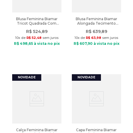
Blusa Feminina Biamar
Blusa Feminina Biamar
Tricot Quadrada Com
Alongada Tecimento
Tranças Caramelo
Tranças Branco
R$
524
,
89
R$
639
,
89
10
x de
R$
52
,
48
sem juros
10
x de
R$
63
,
98
sem juros
R$
498
,
65
à vista no pix
R$
607
,
90
à vista no pix
Calça Feminina Biamar
Capa Feminina Biamar