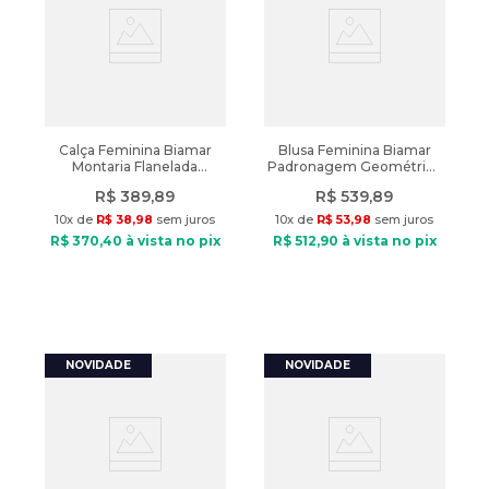
Calça Feminina Biamar
Blusa Feminina Biamar
Montaria Flanelada
Padronagem Geométrica
Marrom Escuro
Preto
R$
389
,
89
R$
539
,
89
10
x de
R$
38
,
98
sem juros
10
x de
R$
53
,
98
sem juros
R$
370
,
40
à vista no pix
R$
512
,
90
à vista no pix