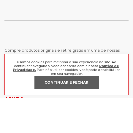
Compre produtos originais e retire grátis em uma de nossas
lojas, ou receba em casa comprando as melhores marcas aqui.
Frete grátis a partir de R$199 para o Sul e Sudeste.
Usamos cookies para melhorar a sua experiência no site. Ao
continuar navegando, você concorda com a nossa
Política de
Privacidade.
Para não utilizar cookies, você pode desabilitá-los
INSTITUCIONAL
em seu navegador.
CONTINUAR E FECHAR
POLÍTICAS
Nossas Lojas
Trabalhe Conosco
AJUDA
Política de Privacidade
Trocas e devoluções
Perguntas Frequentes
Política de pagamento
FORMAS DE PAGAMENTO
Fale Conosco
CERTIFICADOS