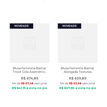
Blusa Feminina Biamar
Blusa Feminina Biamar
Tricot Gola Assimétrica
Alongada Texturas
Bege Claro
Branco
R$
674
,
89
R$
639
,
89
10
x de
R$
67
,
48
sem juros
10
x de
R$
63
,
98
sem juros
R$
641
,
15
à vista no pix
R$
607
,
90
à vista no pix