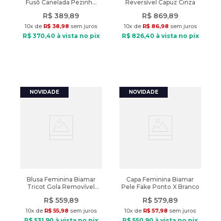
Fusô Canelada Pezinho
Reversível Capuz Cinza
Cinza Escuro
R$
389
,
89
R$
869
,
89
10
x de
R$
38
,
98
sem juros
10
x de
R$
86
,
98
sem juros
R$
370
,
40
à vista no pix
R$
826
,
40
à vista no pix
Blusa Feminina Biamar
Capa Feminina Biamar
Tricot Gola Removível
Pele Fake Ponto X Branco
Bege Claro
R$
559
,
89
R$
579
,
89
10
x de
R$
55
,
98
sem juros
10
x de
R$
57
,
98
sem juros
R$
531
,
90
à vista no pix
R$
550
,
90
à vista no pix