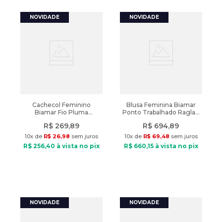
Cachecol Feminino
Blusa Feminina Biamar
Biamar Fio Pluma
Ponto Trabalhado Raglan
Canelado Bege Claro
Caramelo
R$
269
,
89
R$
694
,
89
10
x de
R$
26
,
98
sem juros
10
x de
R$
69
,
48
sem juros
R$
256
,
40
à vista no pix
R$
660
,
15
à vista no pix