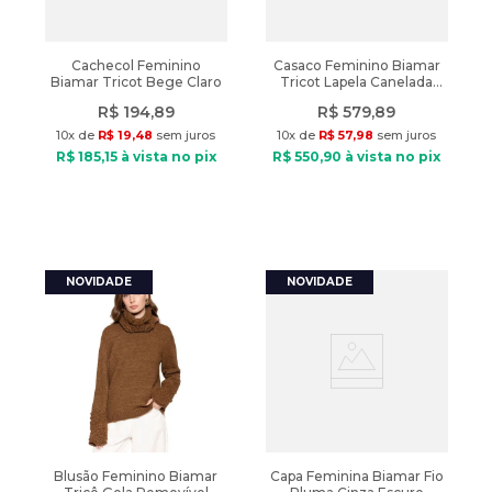
Cachecol Feminino
Casaco Feminino Biamar
Biamar Tricot Bege Claro
Tricot Lapela Canelada
Bege Claro
R$
194
,
89
R$
579
,
89
10
x de
R$
19
,
48
sem juros
10
x de
R$
57
,
98
sem juros
R$
185
,
15
à vista no pix
R$
550
,
90
à vista no pix
Blusão Feminino Biamar
Capa Feminina Biamar Fio