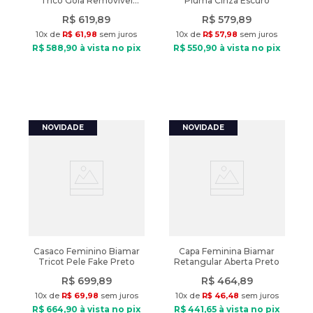
Tricô Gola Removível
Pluma Cinza Escuro
Alongado Marrom
R$
619
,
89
R$
579
,
89
10
x de
R$
61
,
98
sem juros
10
x de
R$
57
,
98
sem juros
R$
588
,
90
à vista no pix
R$
550
,
90
à vista no pix
Casaco Feminino Biamar
Capa Feminina Biamar
Tricot Pele Fake Preto
Retangular Aberta Preto
R$
699
,
89
R$
464
,
89
10
x de
R$
69
,
98
sem juros
10
x de
R$
46
,
48
sem juros
R$
664
,
90
à vista no pix
R$
441
,
65
à vista no pix