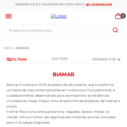
INSPIRAR VOCÊ E VALORIZAR SEU JEITO ÚNICO,
@LOJASRADAN
0
Busque seus produtos aqui
BIAMAR
249
FILTRAR
ORDENAR POR
BIAMAR
Biamar é malharia 100% brasileira de alto padrão, que transforma
um estilo de vida contemporâneo em matéria prima sustentável, e,
cuidadosamente, desenvolvida para acompanhar as tendências
mundiais da moda. Possui uma ampla linha de produtos, de malhas a
tricots.
Tramar fios é uma arte que domina. Algodão, alpaca, modal, lã,
viscose, linho e mohair são algumas das matérias-primas utilizadas
para criar peças singulares.