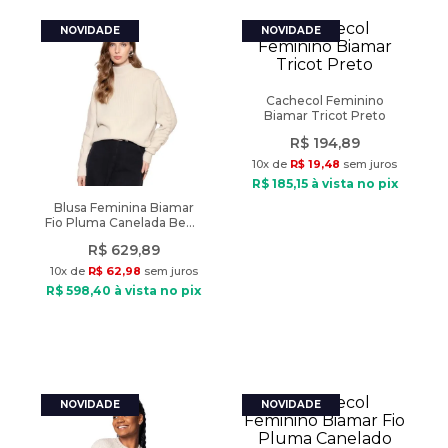
Cachecol Feminino
Biamar Tricot Preto
R$
194
,
89
10
x de
R$
19
,
48
sem juros
R$
185
,
15
à vista no pix
Blusa Feminina Biamar
Fio Pluma Canelada Bege
Claro
R$
629
,
89
10
x de
R$
62
,
98
sem juros
R$
598
,
40
à vista no pix