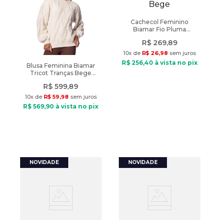
Cachecol Feminino
Biamar Fio Pluma
Canelado Bege
R$
269
,
89
10
x de
R$
26
,
98
sem juros
R$
256
,
40
à vista no pix
Blusa Feminina Biamar
Tricot Tranças Bege
Claro
R$
599
,
89
10
x de
R$
59
,
98
sem juros
R$
569
,
90
à vista no pix