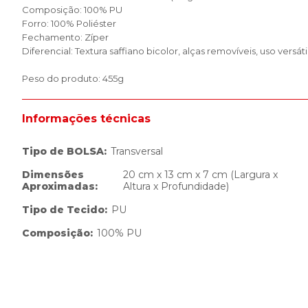
Composição: 100% PU
Forro: 100% Poliéster
Fechamento: Zíper
Diferencial: Textura saffiano bicolor, alças removíveis, uso versá
Peso do produto: 455g
Informações técnicas
Tipo de BOLSA
:
Transversal
Dimensões
20 cm x 13 cm x 7 cm (Largura x
Aproximadas
:
Altura x Profundidade)
Tipo de Tecido
:
PU
Composição
:
100% PU