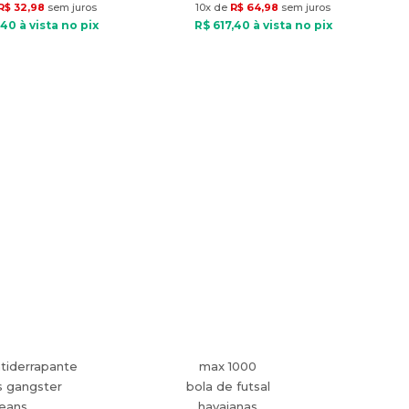
R$
32
,
98
sem juros
10
x de
R$
64
,
98
sem juros
40
à vista no pix
R$
617
,
40
à vista no pix
tiderrapante
max 1000
s gangster
bola de futsal
jeans
havaianas