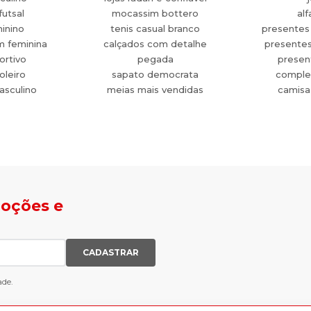
futsal
mocassim bottero
alf
minino
tenis casual branco
presentes
m feminina
calçados com detalhe
presente
ortivo
pegada
present
oleiro
sapato democrata
comple
asculino
meias mais vendidas
camisa
moções e
CADASTRAR
ade.