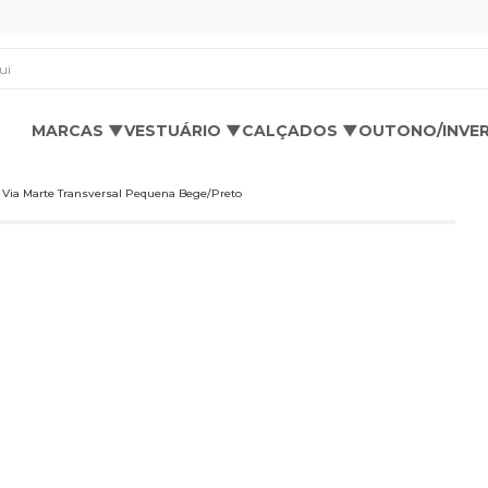
os aqui
MARCAS ▼
VESTUÁRIO ▼
CALÇADOS ▼
OUTONO/INVE
 Via Marte Transversal Pequena Bege/Preto