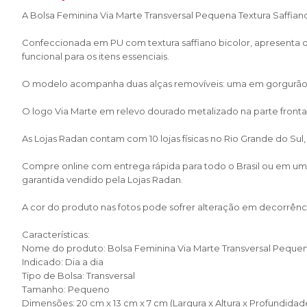
A Bolsa Feminina Via Marte Transversal Pequena Textura Saffian
Confeccionada em PU com textura saffiano bicolor, apresenta
funcional para os itens essenciais.
O modelo acompanha duas alças removíveis: uma em gorgurão e 
O logo Via Marte em relevo dourado metalizado na parte frontal 
As Lojas Radan contam com 10 lojas físicas no Rio Grande do Sul
Compre online com entrega rápida para todo o Brasil ou em uma 
garantida vendido pela Lojas Radan.
A cor do produto nas fotos pode sofrer alteração em decorrênci
Características:
Nome do produto: Bolsa Feminina Via Marte Transversal Pequen
Indicado: Dia a dia
Tipo de Bolsa: Transversal
Tamanho: Pequeno
Dimensões: 20 cm x 13 cm x 7 cm (Largura x Altura x Profundidad