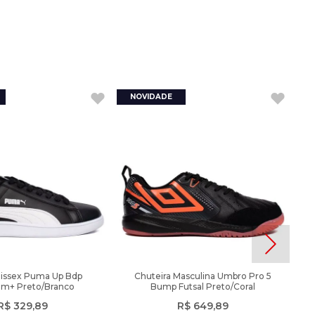
nissex Puma Up Bdp
Chuteira Masculina Umbro Pro 5
am+ Preto/Branco
Bump Futsal Preto/Coral
R$
329
,
89
R$
649
,
89