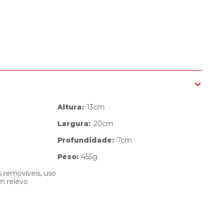
Altura
:
13cm
Largura
:
20cm
Profundidade
:
7cm
Peso
:
455g
as removíveis, uso
em relevo