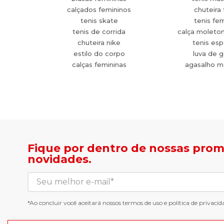
calçados femininos
chuteira 
tenis skate
tenis fe
tenis de corrida
calça moleto
chuteira nike
tenis esp
estilo do corpo
luva de g
calças femininas
agasalho m
Fique por dentro de nossas pro
novidades.
*Ao concluir você aceitará nossos
termos de uso
e
política de privacid