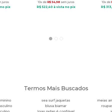
 juros
10
x de
R$
54
,
98
sem juros
10
x de
 no pix
R$
522
,
40
à vista no pix
R$
313
,
Termos Mais Buscados
eminino
sea surf jaquetas
meias an
sculino
blusa biamar
roupa
culino
lojas radan é confiável