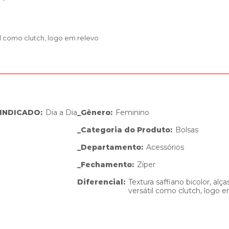
til como clutch, logo em relevo
INDICADO
:
Dia a Dia
_Gênero
:
Feminino
_Categoria do Produto
:
Bolsas
_Departamento
:
Acessórios
_Fechamento
:
Zíper
Diferencial
:
Textura saffiano bicolor, alç
versátil como clutch, logo 