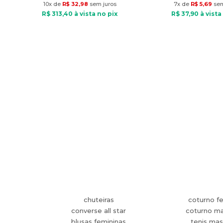
10
x de
R$
32
,
98
sem juros
7
x de
R$
5
,
69
sem
R$
313
,
40
à vista no pix
R$
37
,
90
à vista
chuteiras
coturno f
converse all star
coturno ma
blusas femininas
tenis mas