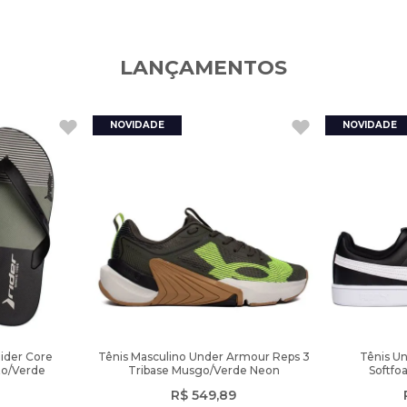
LANÇAMENTOS
Rider Core
Tênis Masculino Under Armour Reps 3
Tênis U
to/Verde
Tribase Musgo/Verde Neon
Softfo
R$
549
,
89