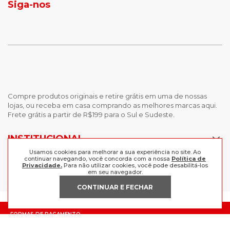
Siga-nos
calças femininas
looks outono
Compre produtos originais e retire grátis em uma de nossas
lojas, ou receba em casa comprando as melhores marcas aqui.
Frete grátis a partir de R$199 para o Sul e Sudeste.
INSTITUCIONAL
Usamos cookies para melhorar a sua experiência no site. Ao
POLÍTICAS
continuar navegando, você concorda com a nossa
Política de
Nossas Lojas
Privacidade.
Para não utilizar cookies, você pode desabilitá-los
em seu navegador.
Trabalhe Conosco
AJUDA
Política de Privacidade
CONTINUAR E FECHAR
Trocas e devoluções
Perguntas Frequentes
Política de pagamento
FORMAS DE PAGAMENTO
Fale Conosco