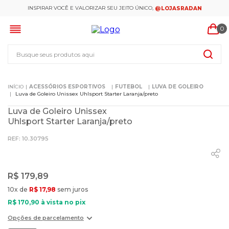
INSPIRAR VOCÊ E VALORIZAR SEU JEITO ÚNICO,
@LOJASRADAN
0
Busque seus produtos aqui
ACESSÓRIOS ESPORTIVOS
FUTEBOL
LUVA DE GOLEIRO
Luva de Goleiro Unissex Uhlsport Starter Laranja/preto
Luva de Goleiro Unissex
Uhlsport Starter Laranja/preto
:
10.30795
R$
179
,
89
10
x de
R$
17
,
98
sem juros
R$
170
,
90
à vista no pix
Opções de parcelamento