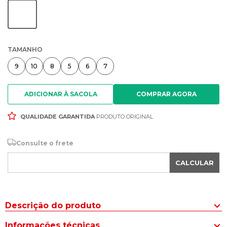
TAMANHO
9
10
8
5
6
7
ADICIONAR À SACOLA
QUALIDADE GARANTIDA
PRODUTO ORIGINAL
Consulte o frete
CALCULAR
Descrição do produto
Faça as melhores defesas e garanta a segurança do time com a
Informações técnicas