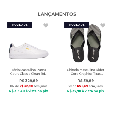
Indicado: Esportivo
LANÇAMENTOS
Composição: Poliéster
Tipo de tecido: Malha
Gola: Careca
Diferencial: leveza e rápida absorção de suor
Peso: 105g
Tênis Masculino Puma
Chinelo Masculino Rider
Court Classic Clean Bdp
Core Graphics Tiras
Branco/Marinho
Preto/Verde
R$
329
,
89
R$
39
,
89
10
x de
R$
32
,
98
sem juros
7
x de
R$
5
,
69
sem juros
R$
313
,
40
à vista no pix
R$
37
,
90
à vista no pix