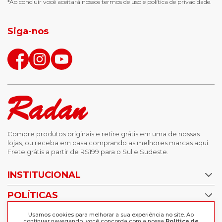
*Ao concluir você aceitará nossos
termos de uso
e
política de privacidade.
jaqueta puffer masculina
botas tendencia
tenis masculino
calçados com detalhe
Siga-nos
calças femininas
looks outono
Compre produtos originais e retire grátis em uma de nossas
lojas, ou receba em casa comprando as melhores marcas aqui.
Frete grátis a partir de R$199 para o Sul e Sudeste.
INSTITUCIONAL
POLÍTICAS
Nossas Lojas
Trabalhe Conosco
AJUDA
Usamos cookies para melhorar a sua experiência no site. Ao
Política de Privacidade
continuar navegando, você concorda com a nossa
Política de