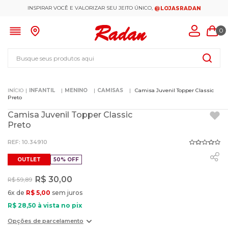
INSPIRAR VOCÊ E VALORIZAR SEU JEITO ÚNICO,
@LOJASRADAN
0
Busque seus produtos aqui
INFANTIL
MENINO
CAMISAS
Camisa Juvenil Topper Classic
Preto
Camisa Juvenil Topper Classic
Preto
:
10.34910
OUTLET
50%
OFF
R$
30
,
00
R$
59
,
89
6
x de
R$
5
,
00
sem juros
R$
28
,
50
à vista no pix
Opções de parcelamento