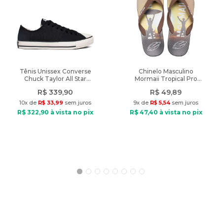
Características:
Nome do produto: Bolsa Feminina Stella Luna Napa Tote Grande
Marrom
Indicado: Dia a dia
Tipo de bolsa: Tote
Tamanho: Grande
Tênis Unissex Converse
Chinelo Masculino
Chuck Taylor All Star
Mormaii Tropical Pro
Material: Napa
Grunge Preto
Texturas Marrom/Preto
Fechamento: Botão
R$
339
,
90
R$
49
,
89
Dimensões: 30cm x 31cm x 20cm (Largura x Altura x Profundidade)
10
x de
R$
33
,
99
sem juros
9
x de
R$
5
,
54
sem juros
Diferencial: Espaço otimizado, acompanha bolsa tipo necessaire
R$
322
,
90
à vista no pix
R$
47
,
40
à vista no pix
Peso do produto: 850g