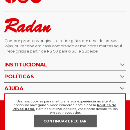
Compre produtos originais e retire grátis em uma de nossas
lojas, ou receba em casa comprando as melhores marcas aqui.
Frete grátis a partir de R$199 para o Sul e Sudeste.
INSTITUCIONAL
POLÍTICAS
Nossas Lojas
Trabalhe Conosco
AJUDA
Política de Privacidade
Trocas e devoluções
Perguntas Frequentes
Usamos cookies para melhorar a sua experiência no site. Ao
Política de pagamento
continuar navegando, você concorda com a nossa
Política de
FORMAS DE PAGAMENTO
Fale Conosco
Privacidade.
Para não utilizar cookies, você pode desabilitá-los
em seu navegador.
CONTINUAR E FECHAR