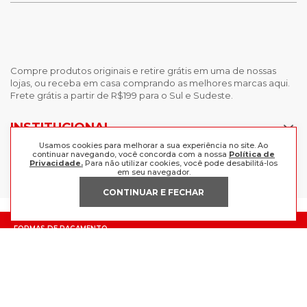
Compre produtos originais e retire grátis em uma de nossas
lojas, ou receba em casa comprando as melhores marcas aqui.
Frete grátis a partir de R$199 para o Sul e Sudeste.
INSTITUCIONAL
Usamos cookies para melhorar a sua experiência no site. Ao
POLÍTICAS
continuar navegando, você concorda com a nossa
Política de
Nossas Lojas
Privacidade.
Para não utilizar cookies, você pode desabilitá-los
em seu navegador.
Trabalhe Conosco
AJUDA
Política de Privacidade
CONTINUAR E FECHAR
Trocas e devoluções
Perguntas Frequentes
Política de pagamento
FORMAS DE PAGAMENTO
Fale Conosco
CERTIFICADOS