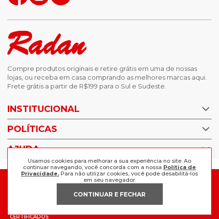
Compre produtos originais e retire grátis em uma de nossas
lojas, ou receba em casa comprando as melhores marcas aqui.
Frete grátis a partir de R$199 para o Sul e Sudeste.
INSTITUCIONAL
POLÍTICAS
Nossas Lojas
Trabalhe Conosco
AJUDA
Política de Privacidade
Usamos cookies para melhorar a sua experiência no site. Ao
Trocas e devoluções
continuar navegando, você concorda com a nossa
Política de
Perguntas Frequentes
Privacidade.
Para não utilizar cookies, você pode desabilitá-los
Política de pagamento
em seu navegador.
FORMAS DE PAGAMENTO
Fale Conosco
CONTINUAR E FECHAR
CERTIFICADOS