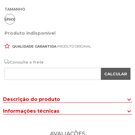
TAMANHO
Único
Produto indisponível
QUALIDADE GARANTIDA
PRODUTO ORIGINAL
Consulte o frete
CALCULAR
Descrição do produto
Atualize seus looks com a Bolsa Feminina Stella Luna Tote Média
Informações técnicas
Niqueleira Preto, um modelo prático e sofisticado para o dia a dia.
Com design moderno e acabamento em napa, a peça equilibra
Tipo de BOLSA
:
Tote/Tiracolo
estilo e funcionalidade em cada detalhe.
AVALIAÇÕES