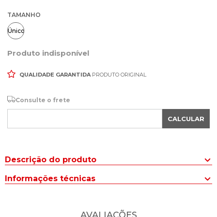
TAMANHO
Único
Produto indisponível
QUALIDADE GARANTIDA
PRODUTO ORIGINAL
Consulte o frete
CALCULAR
Descrição do produto
A Bolsa Feminina Stella Luna Tiracolo Pequena Marrom é o
Informações técnicas
acessório ideal para quem busca elegância e praticidade no dia a
dia. Seu design compacto e contemporâneo traduz o equilíbrio
Tipo de BOLSA
:
Tote/Tiracolo
perfeito entre estilo e funcionalidade.
AVALIAÇÕES