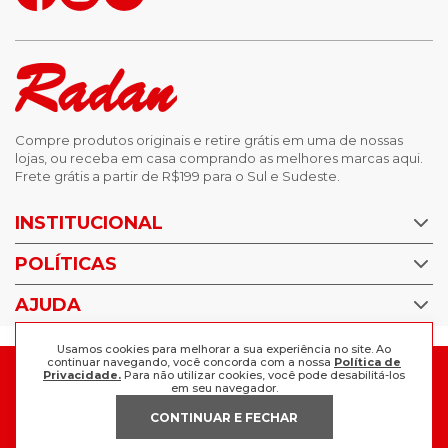
Compre produtos originais e retire grátis em uma de nossas
lojas, ou receba em casa comprando as melhores marcas aqui.
Frete grátis a partir de R$199 para o Sul e Sudeste.
INSTITUCIONAL
POLÍTICAS
Nossas Lojas
Trabalhe Conosco
AJUDA
Política de Privacidade
Trocas e devoluções
Perguntas Frequentes
Usamos cookies para melhorar a sua experiência no site. Ao
Política de pagamento
continuar navegando, você concorda com a nossa
Política de
FORMAS DE PAGAMENTO
Fale Conosco
Privacidade.
Para não utilizar cookies, você pode desabilitá-los
em seu navegador.
CONTINUAR E FECHAR