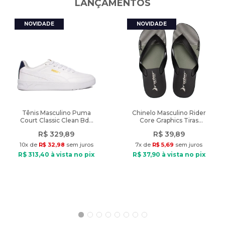
LANÇAMENTOS
Indicado: Esportivo
Esportes indicados: Natação
Composição: Poliamida e elastano
Diferencial: Bordas mais largas para maior conforto
Peso: 47g
Tênis Masculino Puma
Chinelo Masculino Rider
Court Classic Clean Bdp
Core Graphics Tiras
Branco/Marinho
Preto/Verde
R$
329
,
89
R$
39
,
89
10
x de
R$
32
,
98
sem juros
7
x de
R$
5
,
69
sem juros
R$
313
,
40
à vista no pix
R$
37
,
90
à vista no pix