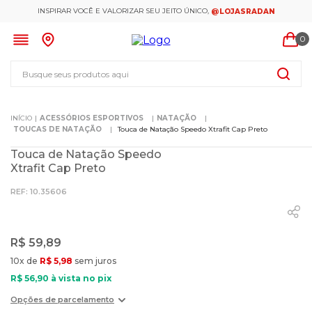
INSPIRAR VOCÊ E VALORIZAR SEU JEITO ÚNICO,
@LOJASRADAN
0
Busque seus produtos aqui
ACESSÓRIOS ESPORTIVOS
NATAÇÃO
TOUCAS DE NATAÇÃO
Touca de Natação Speedo Xtrafit Cap Preto
Touca de Natação Speedo
Xtrafit Cap Preto
:
10.35606
R$
59
,
89
10
x de
R$
5
,
98
sem juros
R$
56
,
90
à vista no pix
Opções de parcelamento