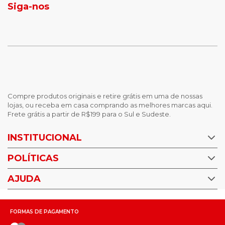
Siga-nos
calças femininas
looks outono
Compre produtos originais e retire grátis em uma de nossas
lojas, ou receba em casa comprando as melhores marcas aqui.
Frete grátis a partir de R$199 para o Sul e Sudeste.
INSTITUCIONAL
POLÍTICAS
Nossas Lojas
Trabalhe Conosco
AJUDA
Política de Privacidade
Trocas e devoluções
Perguntas Frequentes
Política de pagamento
FORMAS DE PAGAMENTO
Fale Conosco