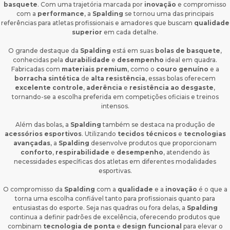
basquete
. Com uma trajetória marcada por
inovação
e compromisso
com a
performance
, a
Spalding
se tornou uma das principais
referências para atletas profissionais e amadores que buscam
qualidade
superior
em cada detalhe.
O grande destaque da
Spalding
está em suas
bolas de basquete
,
conhecidas pela
durabilidade
e
desempenho
ideal em quadra.
Fabricadas com
materiais premium
, como o
couro genuíno
e a
borracha sintética
de
alta resistência
, essas bolas oferecem
excelente controle
,
aderência
e
resistência ao desgaste
,
tornando-se a escolha preferida em competições oficiais e treinos
intensos.
Além das bolas, a
Spalding
também se destaca na produção de
acessórios esportivos
. Utilizando
tecidos técnicos
e
tecnologias
avançadas
, a
Spalding
desenvolve produtos que proporcionam
conforto
,
respirabilidade
e
desempenho
, atendendo às
necessidades específicas dos atletas em diferentes modalidades
esportivas.
O compromisso da
Spalding
com a
qualidade
e a
inovação
é o que a
torna uma escolha confiável tanto para profissionais quanto para
entusiastas do esporte. Seja nas quadras ou fora delas, a
Spalding
continua a definir padrões de excelência, oferecendo produtos que
combinam
tecnologia de ponta
e
design funcional
para elevar o