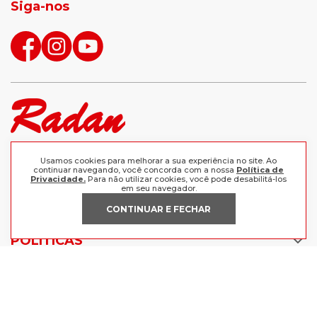
Siga-nos
calças femininas
looks outono
Compre produtos originais e retire grátis em uma de nossas
Usamos cookies para melhorar a sua experiência no site. Ao
lojas, ou receba em casa comprando as melhores marcas aqui.
continuar navegando, você concorda com a nossa
Política de
Frete grátis a partir de R$199 para o Sul e Sudeste.
Privacidade.
Para não utilizar cookies, você pode desabilitá-los
em seu navegador.
CONTINUAR E FECHAR
INSTITUCIONAL
POLÍTICAS
Nossas Lojas
Trabalhe Conosco
AJUDA
Política de Privacidade
Trocas e devoluções
Perguntas Frequentes
Política de pagamento
FORMAS DE PAGAMENTO