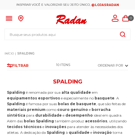
INSPIRAR VOCÊ E VALORIZAR SEU JEITO ÚNICO,
@LOJASRADAN
0
Busque seus produtos aqui
SPALDING
10
FILTRAR
ORDENAR POR
SPALDING
Spalding
é renomada por sua
alta qualidade
em
equipamentos esportivos
e especialmente no
basquete
. A
Spalding
é famosa por suas
bolas de basquete
, que são feitas de
materiais premium
como
couro genuíno
e
borracha
sintética
para
durabilidade
e
desempenho
ideal em quadra.
Além das
bolas Spalding
também produz
acessórios
, utilizando
tecidos técnicos
e
inovações
para atender às necessidades dos
atletas. A dedicação da
Spalding
à
qualidade
e
inovação
torna