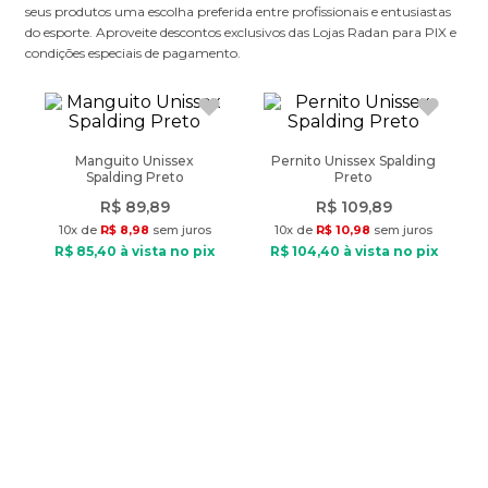
seus produtos uma escolha preferida entre profissionais e entusiastas
do esporte. Aproveite descontos exclusivos das Lojas Radan para PIX e
condições especiais de pagamento.
Manguito Unissex
Pernito Unissex Spalding
Spalding Preto
Preto
R$
89
,
89
R$
109
,
89
10
x de
R$
8
,
98
sem juros
10
x de
R$
10
,
98
sem juros
R$
85
,
40
à vista no pix
R$
104
,
40
à vista no pix