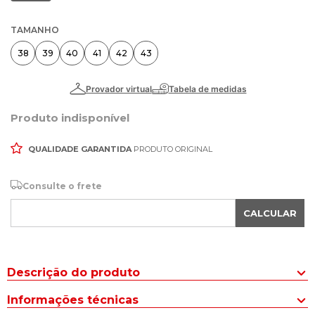
TAMANHO
38
39
40
41
42
43
Produto indisponível
QUALIDADE GARANTIDA
PRODUTO ORIGINAL
Consulte o frete
CALCULAR
Descrição do produto
O Tênis Masculino Skechers Zeller Char Trail Marrom Escuro é
Informações técnicas
ideal para aventureiros que valorizam o conforto e o