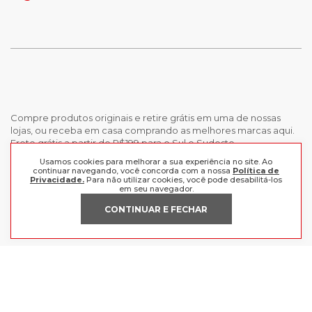
Compre produtos originais e retire grátis em uma de nossas
lojas, ou receba em casa comprando as melhores marcas aqui.
Frete grátis a partir de R$199 para o Sul e Sudeste.
Usamos cookies para melhorar a sua experiência no site. Ao
continuar navegando, você concorda com a nossa
Política de
INSTITUCIONAL
Privacidade.
Para não utilizar cookies, você pode desabilitá-los
em seu navegador.
POLÍTICAS
Nossas Lojas
CONTINUAR E FECHAR
Trabalhe Conosco
AJUDA
Política de Privacidade
Trocas e devoluções
Perguntas Frequentes
Política de pagamento
FORMAS DE PAGAMENTO
Fale Conosco
CERTIFICADOS