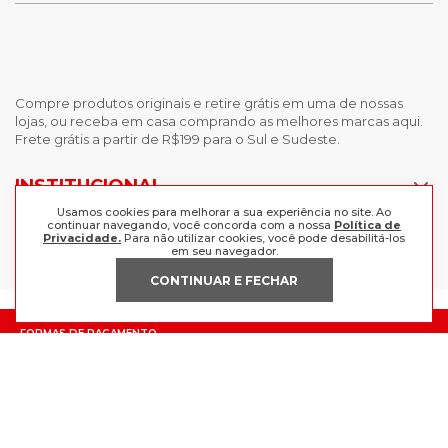
Compre produtos originais e retire grátis em uma de nossas
lojas, ou receba em casa comprando as melhores marcas aqui.
Frete grátis a partir de R$199 para o Sul e Sudeste.
Usamos cookies para melhorar a sua experiência no site. Ao
continuar navegando, você concorda com a nossa
Política de
INSTITUCIONAL
Privacidade.
Para não utilizar cookies, você pode desabilitá-los
em seu navegador.
POLÍTICAS
Nossas Lojas
CONTINUAR E FECHAR
Trabalhe Conosco
AJUDA
Política de Privacidade
Trocas e devoluções
Perguntas Frequentes
Política de pagamento
FORMAS DE PAGAMENTO
Fale Conosco
CERTIFICADOS