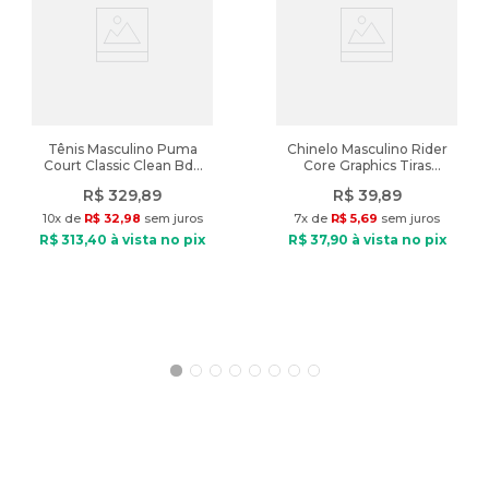
de nossas lojas físicas, aproveitando nossa experiência e
adquirindo produtos de qualidade. Aproveite! Produto de
autenticidade garantida vendido pela Lojas Radan.
A cor do produto nas fotos pode sofrer alteração em decorrência
do uso do flash ou da configuração do seu monitor.
Características:
Indicado: Dia a dia
Tênis Masculino Puma
Chinelo Masculino Rider
Court Classic Clean Bdp
Core Graphics Tiras
Composição: Poliéster e elastano
Branco/Marinho
Preto/Verde
Tipo de tecido: Malha
R$
329
,
89
R$
39
,
89
Gola: Careca
10
x de
R$
32
,
98
sem juros
7
x de
R$
5
,
69
sem juros
Manga: Curta
R$
313
,
40
à vista no pix
R$
37
,
90
à vista no pix
Fechamento: Sem fechamento
Diferencial: camiseta básica feita em malha com alta elasticidade,
logo pequeno bordado no peito
Modelo veste: Tamanho M
Medidas do modelo: Altura: 1,82m / Peso: 76kg
Peso do Produto: 196g