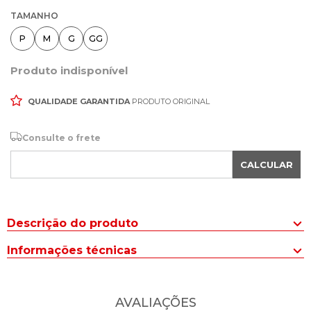
TAMANHO
P
M
G
GG
Produto indisponível
QUALIDADE GARANTIDA
PRODUTO ORIGINAL
Consulte o frete
CALCULAR
Descrição do produto
A Camiseta Masculina Red Nose Básica Cinza Claro combina
Informações técnicas
conforto e estilo para o dia a dia. Este item essencial é
confeccionado em uma mistura de poliéster e elastano,