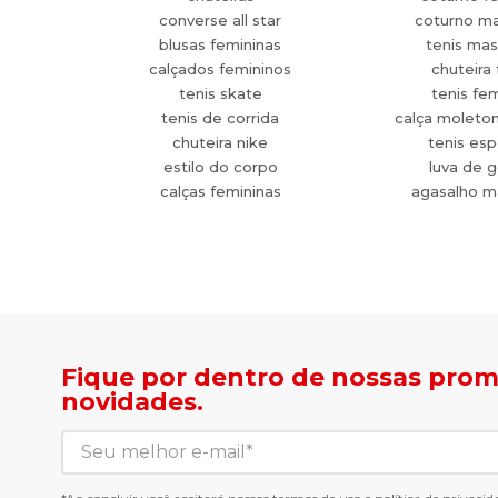
converse all star
coturno ma
blusas femininas
tenis mas
calçados femininos
chuteira 
tenis skate
tenis fe
tenis de corrida
calça moleto
chuteira nike
tenis esp
estilo do corpo
luva de g
calças femininas
agasalho m
Fique por dentro de nossas pro
novidades.