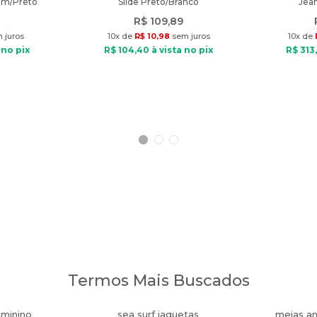
om/Preto
Slide Preto/Branco
Jean
R$
109
,
89
 juros
10
x de
R$
10
,
98
sem juros
10
x de
 no pix
R$
104
,
40
à vista no pix
R$
313
,
Termos Mais Buscados
eminino
sea surf jaquetas
meias an