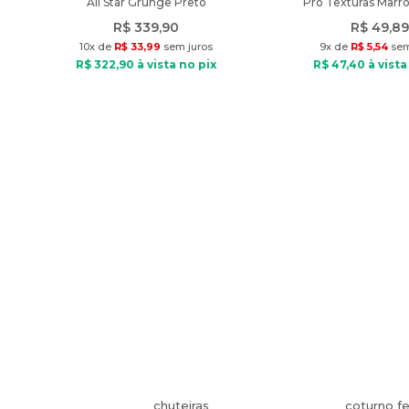
All Star Grunge Preto
Pro Texturas Marr
R$
339
,
90
R$
49
,
89
10
x de
R$
33
,
99
sem juros
9
x de
R$
5
,
54
sem
R$
322
,
90
à vista no pix
R$
47
,
40
à vista
chuteiras
coturno f