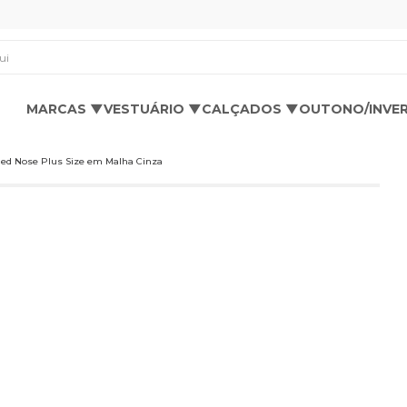
os aqui
MARCAS ▼
VESTUÁRIO ▼
CALÇADOS ▼
OUTONO/INVE
ed Nose Plus Size em Malha Cinza