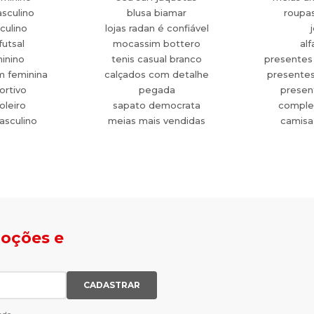
sculino
blusa biamar
roupa
culino
lojas radan é confiável
futsal
mocassim bottero
alf
minino
tenis casual branco
presentes
m feminina
calçados com detalhe
presente
ortivo
pegada
present
oleiro
sapato democrata
comple
asculino
meias mais vendidas
camisa
moções e
CADASTRAR