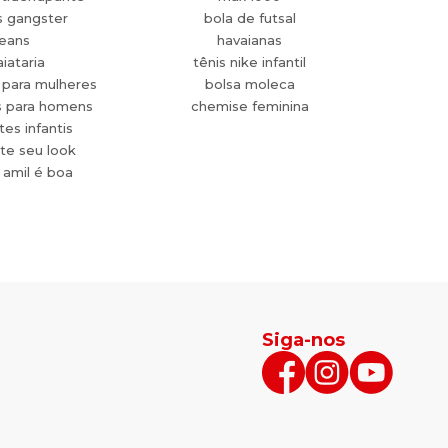
s gangster
bola de futsal
jeans
havaianas
aiataria
tênis nike infantil
 para mulheres
bolsa moleca
s para homens
chemise feminina
es infantis
te seu look
 amil é boa
Siga-nos