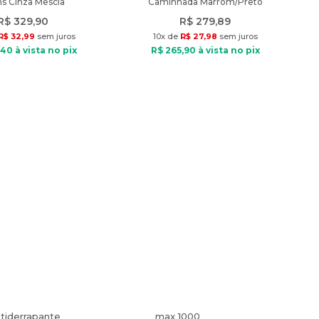
s Cinza Mescla
Caminhada Marrom/Preto
R$
329
,
90
R$
279
,
89
R$
32
,
99
sem juros
10
x de
R$
27
,
98
sem juros
40
à vista no pix
R$
265
,
90
à vista no pix
tiderrapante
max 1000