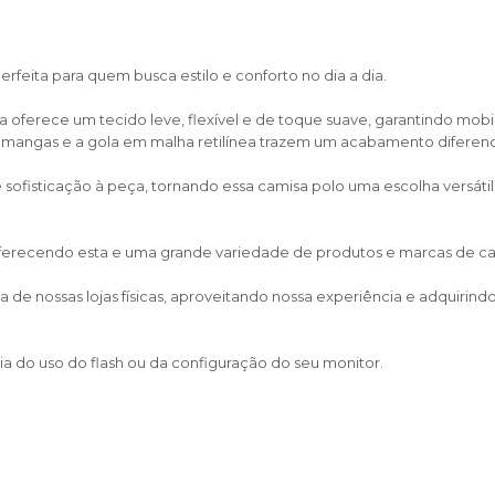
rfeita para quem busca estilo e conforto no dia a dia.
ferece um tecido leve, flexível e de toque suave, garantindo mobili
 mangas e a gola em malha retilínea trazem um acabamento diferen
sofisticação à peça, tornando essa camisa polo uma escolha versátil
 oferecendo esta e uma grande variedade de produtos e marcas de calça
de nossas lojas físicas, aproveitando nossa experiência e adquirin
a do uso do flash ou da configuração do seu monitor.