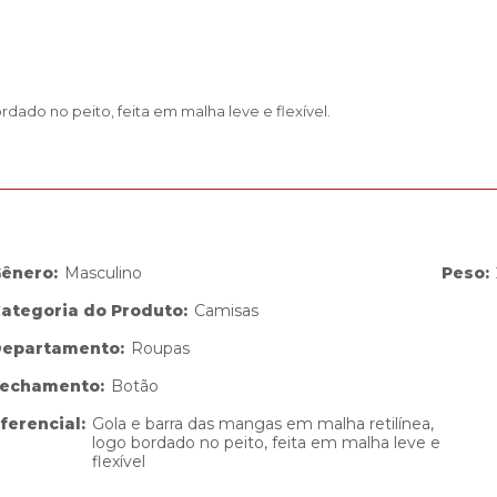
rdado no peito, feita em malha leve e flexível.
Gênero
:
Masculino
Peso
:
Categoria do Produto
:
Camisas
Departamento
:
Roupas
Fechamento
:
Botão
ferencial
:
Gola e barra das mangas em malha retilínea,
logo bordado no peito, feita em malha leve e
flexível