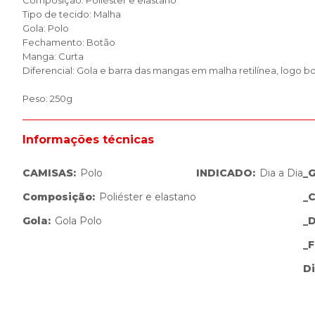
Composição: Poliéster e elastano
Tipo de tecido: Malha
Gola: Polo
Fechamento: Botão
Manga: Curta
Diferencial: Gola e barra das mangas em malha retilínea, logo bo
Peso: 250g
Informações técnicas
CAMISAS
:
Polo
INDICADO
:
Dia a Dia
_
Composição
:
Poliéster e elastano
_
Gola
:
Gola Polo
_
_
Di