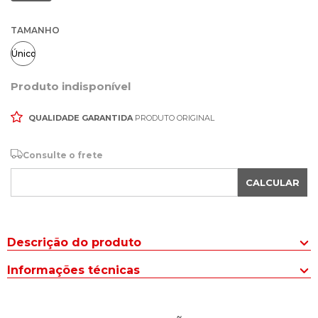
TAMANHO
Único
Produto indisponível
QUALIDADE GARANTIDA
PRODUTO ORIGINAL
Consulte o frete
CALCULAR
Descrição do produto
A Bolsa Feminina Rafitthy Tiracolo Média Textura Monograma
Informações técnicas
Preto é uma excelente escolha para quem deseja unir
funcionalidade e sofisticação em um único acessório.
Tipo de BOLSA
:
Tote/Tiracolo