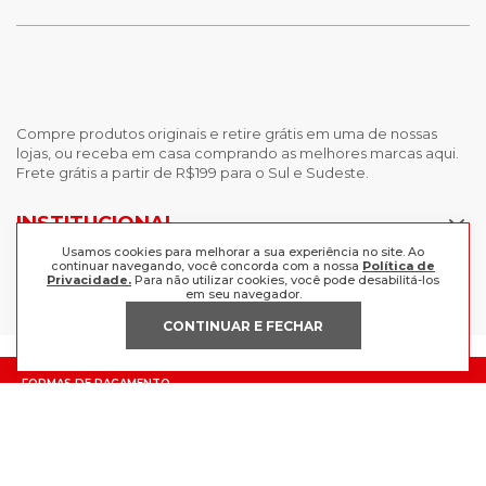
Compre produtos originais e retire grátis em uma de nossas
lojas, ou receba em casa comprando as melhores marcas aqui.
Frete grátis a partir de R$199 para o Sul e Sudeste.
INSTITUCIONAL
Usamos cookies para melhorar a sua experiência no site. Ao
POLÍTICAS
continuar navegando, você concorda com a nossa
Política de
Nossas Lojas
Privacidade.
Para não utilizar cookies, você pode desabilitá-los
em seu navegador.
Trabalhe Conosco
AJUDA
Política de Privacidade
CONTINUAR E FECHAR
Trocas e devoluções
Perguntas Frequentes
Política de pagamento
FORMAS DE PAGAMENTO
Fale Conosco
CERTIFICADOS