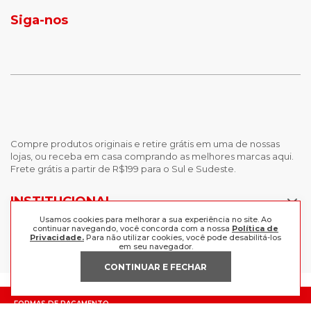
tenis masculino
calçados com detalhe
Siga-nos
calças femininas
looks outono
Compre produtos originais e retire grátis em uma de nossas
lojas, ou receba em casa comprando as melhores marcas aqui.
Frete grátis a partir de R$199 para o Sul e Sudeste.
INSTITUCIONAL
Usamos cookies para melhorar a sua experiência no site. Ao
POLÍTICAS
continuar navegando, você concorda com a nossa
Política de
Nossas Lojas
Privacidade.
Para não utilizar cookies, você pode desabilitá-los
em seu navegador.
Trabalhe Conosco
AJUDA
Política de Privacidade
CONTINUAR E FECHAR
Trocas e devoluções
Perguntas Frequentes
Política de pagamento
FORMAS DE PAGAMENTO
Fale Conosco