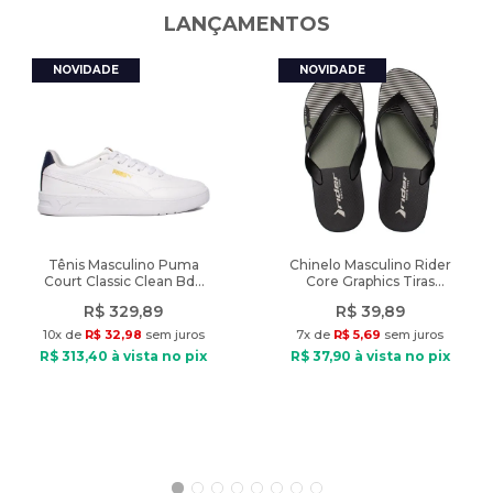
Indicado: Esportivo
LANÇAMENTOS
Composição: Textil, poliester, algodão
Fechamento: Tiras Aderentes
Peso: 309g
Tênis Masculino Puma
Chinelo Masculino Rider
Court Classic Clean Bdp
Core Graphics Tiras
Branco/Marinho
Preto/Verde
R$
329
,
89
R$
39
,
89
10
x de
R$
32
,
98
sem juros
7
x de
R$
5
,
69
sem juros
R$
313
,
40
à vista no pix
R$
37
,
90
à vista no pix