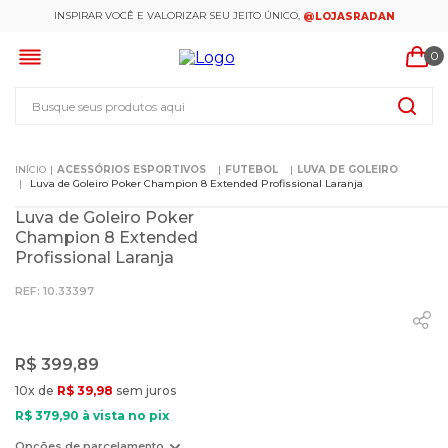
INSPIRAR VOCÊ E VALORIZAR SEU JEITO ÚNICO,
@LOJASRADAN
0
Busque seus produtos aqui
ACESSÓRIOS ESPORTIVOS
FUTEBOL
LUVA DE GOLEIRO
Luva de Goleiro Poker Champion 8 Extended Profissional Laranja
Luva de Goleiro Poker
Champion 8 Extended
Profissional Laranja
:
10.33397
R$
399
,
89
10
x de
R$
39
,
98
sem juros
R$
379
,
90
à vista no pix
Opções de parcelamento