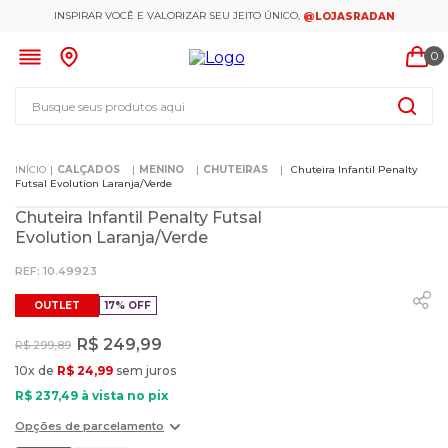
INSPIRAR VOCÊ E VALORIZAR SEU JEITO ÚNICO,
@LOJASRADAN
0
Busque seus produtos aqui
CALÇADOS
MENINO
CHUTEIRAS
Chuteira Infantil Penalty
Futsal Evolution Laranja/Verde
Chuteira Infantil Penalty Futsal
Evolution Laranja/Verde
:
10.49923
OUTLET
17%
OFF
R$
249
,
99
R$
299
,
89
10
x de
R$
24
,
99
sem juros
R$
237
,
49
à vista no pix
Opções de parcelamento