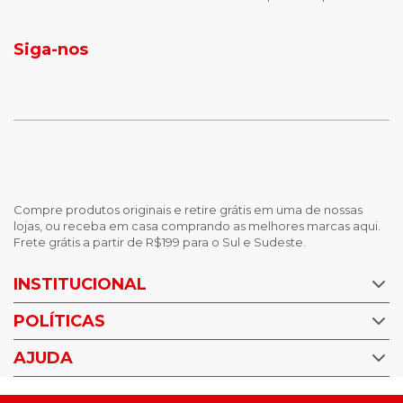
jaqueta puffer masculina
botas tendencia
tenis masculino
calçados com detalhe
Siga-nos
calças femininas
looks outono
Compre produtos originais e retire grátis em uma de nossas
lojas, ou receba em casa comprando as melhores marcas aqui.
Frete grátis a partir de R$199 para o Sul e Sudeste.
INSTITUCIONAL
POLÍTICAS
Nossas Lojas
Trabalhe Conosco
AJUDA
Política de Privacidade
Trocas e devoluções
Perguntas Frequentes