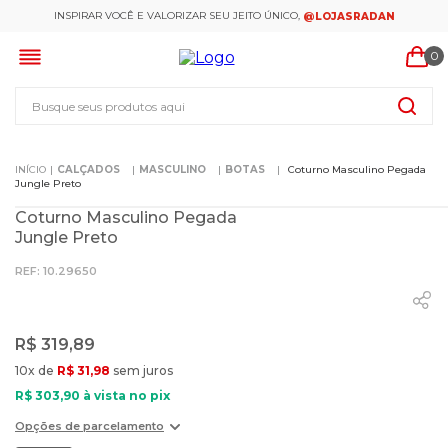
INSPIRAR VOCÊ E VALORIZAR SEU JEITO ÚNICO,
@LOJASRADAN
0
Busque seus produtos aqui
CALÇADOS
MASCULINO
BOTAS
Coturno Masculino Pegada
Jungle Preto
Coturno Masculino Pegada
Jungle Preto
:
10.29650
R$
319
,
89
10
x de
R$
31
,
98
sem juros
R$
303
,
90
à vista no pix
Opções de parcelamento