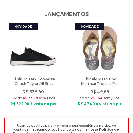
Características:
Peso
:
1221g
LANÇAMENTOS
Temporada de lançamento
Indicado: Dia a dia
:
Outono/Inverno
Tipo de bota: Coturno
Ano de lançamento
:
2023
Material: Couro
Material Interno: Têxtil
Palmilha: EVA
Fechamento: Cadarço
Solado: Borracha
Diferencial: coturno de couro legítimo com solado tratorado
Peso: 1221g
Tênis Unissex Converse
Chinelo Masculino
Chuck Taylor All Star
Mormaii Tropical Pro
Grunge Preto
Texturas Marrom/Preto
R$
339
,
90
R$
49
,
89
10
x de
R$
33
,
99
sem juros
9
x de
R$
5
,
54
sem juros
R$
322
,
90
à vista no pix
R$
47
,
40
à vista no pix
Usamos cookies para melhorar a sua experiência no site. Ao
continuar navegando, você concorda com a nossa
Política de