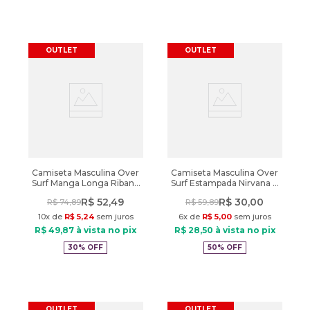
OUTLET
OUTLET
Camiseta Masculina Over
Camiseta Masculina Over
Surf Manga Longa Ribana
Surf Estampada Nirvana e
Cinza Escuro
Discos Areia
R$
52
,
49
R$
30
,
00
R$
74
,
89
R$
59
,
89
10
x de
R$
5
,
24
sem juros
6
x de
R$
5
,
00
sem juros
R$
49
,
87
à vista no pix
R$
28
,
50
à vista no pix
30%
OFF
50%
OFF
OUTLET
OUTLET