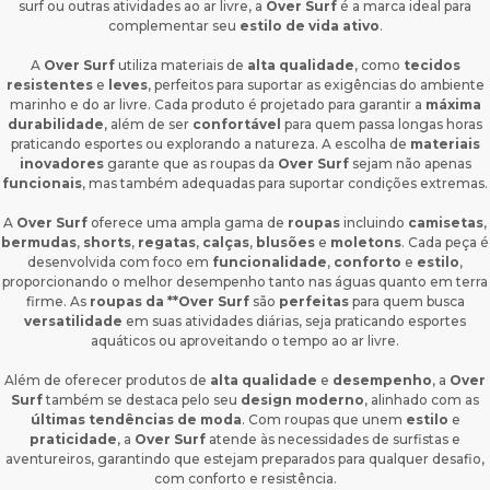
surf ou outras atividades ao ar livre, a
Over Surf
é a marca ideal para
complementar seu
estilo de vida ativo
.
A
Over Surf
utiliza materiais de
alta qualidade
, como
tecidos
resistentes
e
leves
, perfeitos para suportar as exigências do ambiente
marinho e do ar livre. Cada produto é projetado para garantir a
máxima
durabilidade
, além de ser
confortável
para quem passa longas horas
praticando esportes ou explorando a natureza. A escolha de
materiais
inovadores
garante que as roupas da
Over Surf
sejam não apenas
funcionais
, mas também adequadas para suportar condições extremas.
A
Over Surf
oferece uma ampla gama de
roupas
incluindo
camisetas
,
bermudas
,
shorts
,
regatas
,
calças
,
blusões
e
moletons
. Cada peça é
desenvolvida com foco em
funcionalidade
,
conforto
e
estilo
,
proporcionando o melhor desempenho tanto nas águas quanto em terra
firme. As
roupas da **Over Surf
são
perfeitas
para quem busca
versatilidade
em suas atividades diárias, seja praticando esportes
aquáticos ou aproveitando o tempo ao ar livre.
Além de oferecer produtos de
alta qualidade
e
desempenho
, a
Over
Surf
também se destaca pelo seu
design moderno
, alinhado com as
últimas tendências de moda
. Com roupas que unem
estilo
e
praticidade
, a
Over Surf
atende às necessidades de surfistas e
aventureiros, garantindo que estejam preparados para qualquer desafio,
com conforto e resistência.