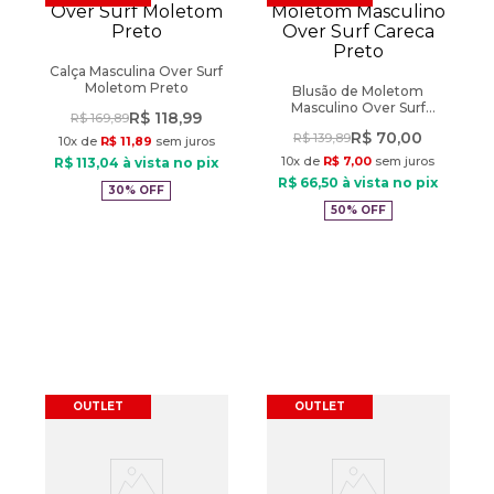
Calça Masculina Over Surf
Moletom Preto
Blusão de Moletom
Masculino Over Surf
R$
118
,
99
R$
169
,
89
Careca Preto
R$
70
,
00
R$
139
,
89
10
x de
R$
11
,
89
sem juros
10
x de
R$
7
,
00
sem juros
R$
113
,
04
à vista no pix
R$
66
,
50
à vista no pix
30%
OFF
50%
OFF
OUTLET
OUTLET