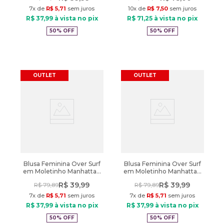
7
x de
R$
5
,
71
sem juros
10
x de
R$
7
,
50
sem juros
R$
37
,
99
à vista no pix
R$
71
,
25
à vista no pix
50%
OFF
50%
OFF
OUTLET
OUTLET
Blusa Feminina Over Surf
Blusa Feminina Over Surf
em Moletinho Manhattan
em Moletinho Manhattan
Verde Escuro
Telha
R$
39
,
99
R$
39
,
99
R$
79
,
89
R$
79
,
89
7
x de
R$
5
,
71
sem juros
7
x de
R$
5
,
71
sem juros
R$
37
,
99
à vista no pix
R$
37
,
99
à vista no pix
50%
OFF
50%
OFF