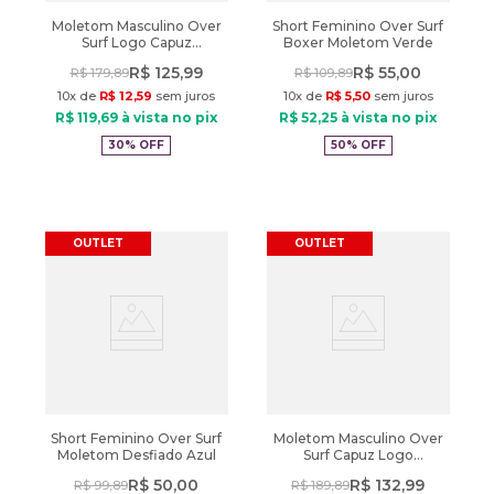
Moletom Masculino Over
Short Feminino Over Surf
Surf Logo Capuz
Boxer Moletom Verde
Caramelo
R$
125
,
99
R$
55
,
00
R$
179
,
89
R$
109
,
89
10
x de
R$
12
,
59
sem juros
10
x de
R$
5
,
50
sem juros
R$
119
,
69
à vista no pix
R$
52
,
25
à vista no pix
30%
OFF
50%
OFF
OUTLET
OUTLET
Short Feminino Over Surf
Moletom Masculino Over
Moletom Desfiado Azul
Surf Capuz Logo
Texturizado Caramelo
R$
50
,
00
R$
132
,
99
R$
99
,
89
R$
189
,
89