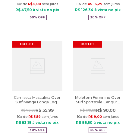
10
x de
R$
5
,
00
sem juros
10
x de
R$
13
,
29
sem juros
R$
47
,
50
à vista no pix
R$
126
,
34
à vista no pix
50%
OFF
30%
OFF
OUTLET
OUTLET
Camiseta Masculina Over
Moletom Feminino Over
Surf Manga Longa Logo
Surf Sportstyle Canguru
Verde
Preto
R$
55
,
99
R$
90
,
00
R$
79
,
89
R$
179
,
89
10
x de
R$
5
,
59
sem juros
10
x de
R$
9
,
00
sem juros
R$
53
,
19
à vista no pix
R$
85
,
50
à vista no pix
30%
OFF
50%
OFF