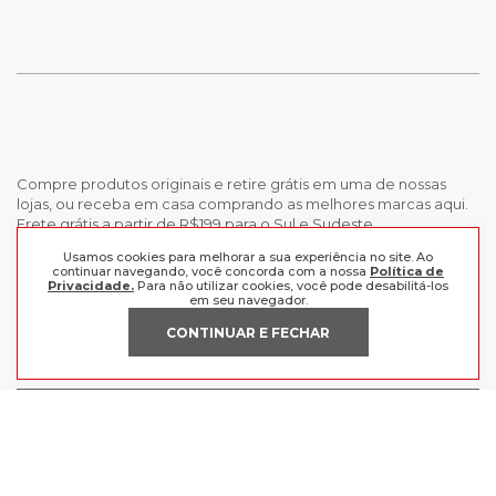
Compre produtos originais e retire grátis em uma de nossas
lojas, ou receba em casa comprando as melhores marcas aqui.
Frete grátis a partir de R$199 para o Sul e Sudeste.
Usamos cookies para melhorar a sua experiência no site. Ao
INSTITUCIONAL
continuar navegando, você concorda com a nossa
Política de
Privacidade.
Para não utilizar cookies, você pode desabilitá-los
em seu navegador.
POLÍTICAS
Nossas Lojas
CONTINUAR E FECHAR
Trabalhe Conosco
AJUDA
Política de Privacidade
Trocas e devoluções
Perguntas Frequentes
Política de pagamento
FORMAS DE PAGAMENTO
Fale Conosco