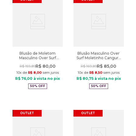
Blusão de Moletom
Blusão Masculino Over
Masculino Over Surf
Surf Moletinho Canguru
Legendary Preto
Verde
R$
80
,
00
R$
85
,
00
R$
159
,
89
R$
169
,
89
10
x de
R$
8
,
00
sem juros
10
x de
R$
8
,
50
sem juros
R$
76
,
00
à vista no pix
R$
80
,
75
à vista no pix
50%
OFF
50%
OFF
OUTLET
OUTLET