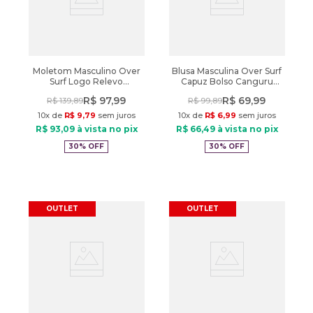
Moletom Masculino Over
Blusa Masculina Over Surf
Surf Logo Relevo
Capuz Bolso Canguru
Caramelo
Verde Floresta
R$
97
,
99
R$
69
,
99
R$
139
,
89
R$
99
,
89
10
x de
R$
9
,
79
sem juros
10
x de
R$
6
,
99
sem juros
R$
93
,
09
à vista no pix
R$
66
,
49
à vista no pix
30%
OFF
30%
OFF
OUTLET
OUTLET