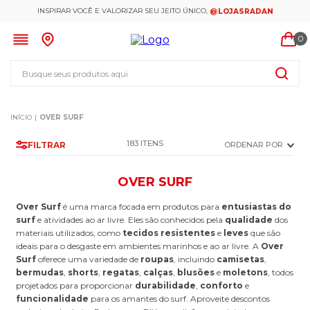
INSPIRAR VOCÊ E VALORIZAR SEU JEITO ÚNICO,
@LOJASRADAN
0
Busque seus produtos aqui
OVER SURF
183
FILTRAR
ORDENAR POR
OVER SURF
Over Surf
é uma marca focada em produtos para
entusiastas do
surf
e atividades ao ar livre. Eles são conhecidos pela
qualidade
dos
materiais utilizados, como
tecidos resistentes
e
leves
que são
ideais para o desgaste em ambientes marinhos e ao ar livre. A
Over
Surf
oferece uma variedade de
roupas
, incluindo
camisetas
,
bermudas
,
shorts
,
regatas
,
calças
,
blusões
e
moletons
, todos
projetados para proporcionar
durabilidade
,
conforto
e
funcionalidade
para os amantes do surf. Aproveite descontos