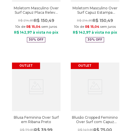
Moletom Masculino Over
Moletom Masculino Over
Surf Capuz Placa Relevo
Surf Capuz Estampa
Verde
Relevo Preto
R$
150
,
49
R$
150
,
49
R$
214
,
89
R$
214
,
89
10
x de
R$
15
,
04
sem juros
10
x de
R$
15
,
04
sem juros
R$
142
,
97
à vista no pix
R$
142
,
97
à vista no pix
30%
OFF
30%
OFF
OUTLET
OUTLET
Blusa Feminina Over Surf
Blusão Cropped Feminino
em Ribana Preto
Over Surf com Capuz
Preto
R$
39
,
99
R$
75
,
00
R$
79
,
89
R$
149
,
89