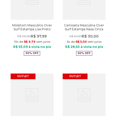
Moletom Masculino Over
Camiseta Masculina Over
Surf Estampa Lisa Preto
Surf Estampa Nasa Cinza
R$
97
,
99
R$
30
,
00
R$
139
,
89
R$
59
,
89
10
x de
R$
9
,
79
sem juros
6
x de
R$
5
,
00
sem juros
R$
93
,
09
à vista no pix
R$
28
,
50
à vista no pix
30%
OFF
50%
OFF
OUTLET
OUTLET