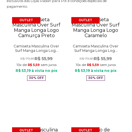
exclusivos das Lojas Radan para PIX e condições especiais de
pagamento.
OUTLET
OUTLET
Camiseta Masculina Over
Camiseta Masculina Over
Surf Manga Longa Logo
Surf Manga Longa Logo
Camurça Preto
Caramelo
R$
55
,
99
R$
55
,
99
R$
79
,
89
R$
79
,
89
10
x de
R$
5
,
59
sem juros
10
x de
R$
5
,
59
sem juros
R$
53
,
19
à vista no pix
R$
53
,
19
à vista no pix
30%
OFF
30%
OFF
OUTLET
OUTLET