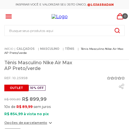
INSPIRAR VOCÊ E VALORIZAR SEU JEITO ÚNICO,
@LOJASRADAN
0
Busque seus produtos aqui
CALÇADOS
MASCULINO
TÊNIS
Tênis Masculino Nike Air Max
AP Preto/verde
Tênis Masculino Nike Air Max
AP Preto/verde
:
10.25958
OUTLET
10%
OFF
R$
899
,
99
R$
999
,
89
10
x de
R$
89
,
99
sem juros
R$
854
,
99
à vista no pix
Opções de parcelamento