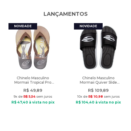
____
_Fechamento
:
Cadarço
LANÇAMENTOS
Características:
Diferencial
:
unidade Air Max no comprimento total do
solado
Ocasião: Dia a dia / Esportivo
Peso
:
910g
Tipo de Tênis: Dia a dia
Material: Têxtil e sintético
Material Interno: Têxtil
Palmilha: Espuma
Solado: Borracha
Fechamento: Cadarço
Tecnologia: Air Max
Diferencial: unidade Air Max no comprimento total do solado
Chinelo Masculino
Chinelo Masculino
Mormaii Tropical Pro
Mormaii Quiver Slide
Peso: 910g
Texturas Marrom/Preto
Preto/Branco
R$
49
,
89
R$
109
,
89
9
x de
R$
5
,
54
sem juros
10
x de
R$
10
,
98
sem juros
R$
47
,
40
à vista no pix
R$
104
,
40
à vista no pix