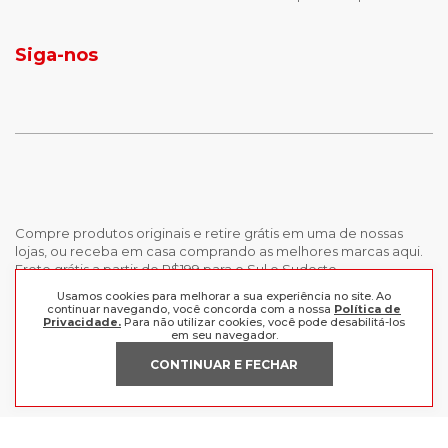
jaqueta puffer masculina
botas tendencia
tenis masculino
calçados com detalhe
Siga-nos
calças femininas
looks outono
Compre produtos originais e retire grátis em uma de nossas
lojas, ou receba em casa comprando as melhores marcas aqui.
Frete grátis a partir de R$199 para o Sul e Sudeste.
Usamos cookies para melhorar a sua experiência no site. Ao
continuar navegando, você concorda com a nossa
Política de
INSTITUCIONAL
Privacidade.
Para não utilizar cookies, você pode desabilitá-los
em seu navegador.
POLÍTICAS
Nossas Lojas
CONTINUAR E FECHAR
Trabalhe Conosco
AJUDA
Política de Privacidade
Trocas e devoluções
Perguntas Frequentes