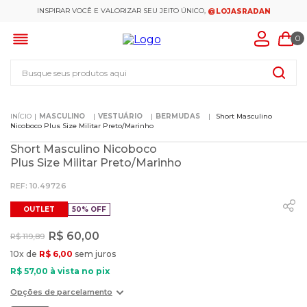
INSPIRAR VOCÊ E VALORIZAR SEU JEITO ÚNICO,
@LOJASRADAN
0
Busque seus produtos aqui
MASCULINO
VESTUÁRIO
BERMUDAS
Short Masculino
Nicoboco Plus Size Militar Preto/Marinho
Short Masculino Nicoboco
Plus Size Militar Preto/Marinho
:
10.49726
OUTLET
50%
OFF
R$
60
,
00
R$
119
,
89
10
x de
R$
6
,
00
sem juros
R$
57
,
00
à vista no pix
Opções de parcelamento