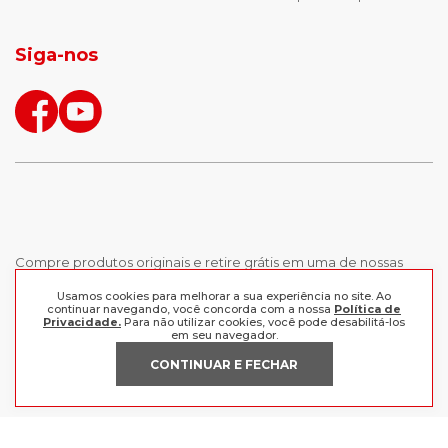
jaqueta puffer masculina
botas tendencia
tenis masculino
calçados com detalhe
Siga-nos
calças femininas
looks outono
Compre produtos originais e retire grátis em uma de nossas
lojas, ou receba em casa comprando as melhores marcas aqui.
Usamos cookies para melhorar a sua experiência no site. Ao
Frete grátis a partir de R$199 para o Sul e Sudeste.
continuar navegando, você concorda com a nossa
Política de
Privacidade.
Para não utilizar cookies, você pode desabilitá-los
em seu navegador.
INSTITUCIONAL
CONTINUAR E FECHAR
POLÍTICAS
Nossas Lojas
Trabalhe Conosco
AJUDA
Política de Privacidade