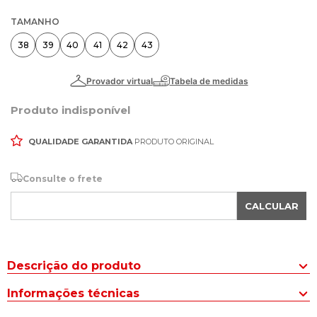
TAMANHO
38
39
40
41
42
43
Produto indisponível
QUALIDADE GARANTIDA
PRODUTO ORIGINAL
Consulte o frete
CALCULAR
Descrição do produto
A Chuteira Campo New Balance 442 V2 Academy FG Branco é
Informações técnicas
construída pensando na performance do jogador em campo.