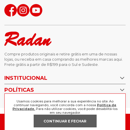
Compre produtos originais e retire grátis em uma de nossas
lojas, ou receba em casa comprando as melhores marcas aqui.
Frete grátis a partir de R$199 para o Sul e Sudeste.
INSTITUCIONAL
POLÍTICAS
Nossas Lojas
Trabalhe Conosco
AJUDA
Usamos cookies para melhorar a sua experiência no site. Ao
Política de Privacidade
continuar navegando, você concorda com a nossa
Política de
Privacidade.
Para não utilizar cookies, você pode desabilitá-los
Trocas e devoluções
em seu navegador.
Perguntas Frequentes
Política de pagamento
CONTINUAR E FECHAR
FORMAS DE PAGAMENTO
Fale Conosco