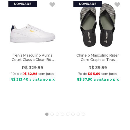
Peso
:
630g
do uso do flash ou da configuração do seu monitor.
Ano de lançamento
:
2024
Características:
Nome do produto: Chuteira Campo New Balance 442 V2
Academy FG Branco
Indicado: Esportivo
Tipo de chuteira: Campo
Esporte indicado: Futebol
Material: Sintético
Tênis Masculino Puma
Chinelo Masculino Rider
Court Classic Clean Bdp
Core Graphics Tiras
Mat interno: Têxtil
Branco/Marinho
Preto/Verde
Palmilha: EVA
R$
329
,
89
R$
39
,
89
Solado: TPU
10
x de
R$
32
,
98
sem juros
7
x de
R$
5
,
69
sem juros
Fechamento: Cadarço
R$
313
,
40
à vista no pix
R$
37
,
90
à vista no pix
Travas: Altas
Diferencial: cabedal detalhes e costuras reforçadas
Peso do produto: 630g