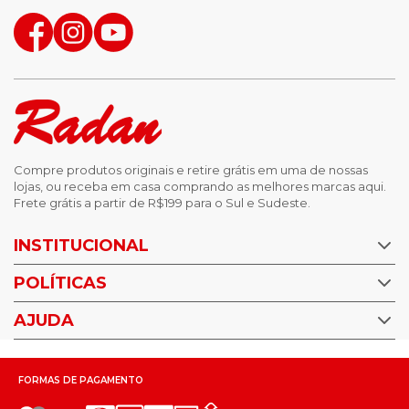
Compre produtos originais e retire grátis em uma de nossas
lojas, ou receba em casa comprando as melhores marcas aqui.
Frete grátis a partir de R$199 para o Sul e Sudeste.
INSTITUCIONAL
POLÍTICAS
Nossas Lojas
Trabalhe Conosco
AJUDA
Política de Privacidade
Trocas e devoluções
Perguntas Frequentes
Política de pagamento
FORMAS DE PAGAMENTO
Fale Conosco