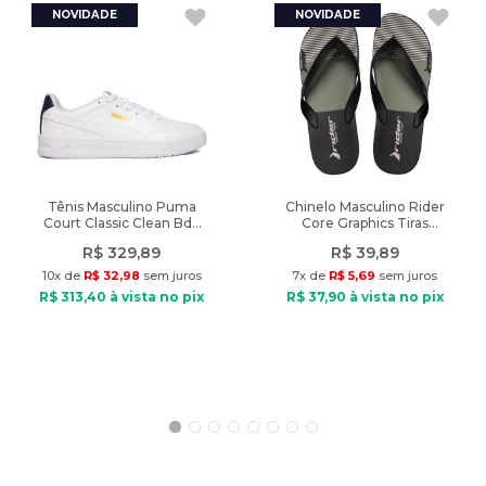
Tipo de Tênis: Casual
Material: Sintético
Material interno: Têxtil
Palmilha: EVA
Solado: Borracha
Fechamento: Cadarço
Peso: 744g
Tênis Masculino Puma
Chinelo Masculino Rider
Court Classic Clean Bdp
Core Graphics Tiras
Branco/Marinho
Preto/Verde
R$
329
,
89
R$
39
,
89
10
x de
R$
32
,
98
sem juros
7
x de
R$
5
,
69
sem juros
R$
313
,
40
à vista no pix
R$
37
,
90
à vista no pix