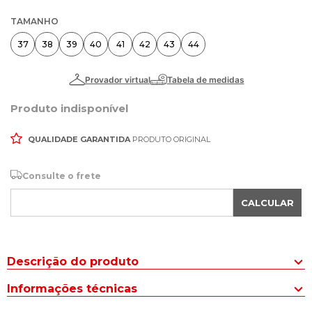
TAMANHO
37
38
39
40
41
42
43
44
Produto indisponível
QUALIDADE GARANTIDA
PRODUTO ORIGINAL
Consulte o frete
CALCULAR
Descrição do produto
O Tênis Masculino Mormaii Chuck 2 Areia/Branco é um sucesso na
Informações técnicas
coleção Mormaii e se diferencia pela combinação de materiais
que trazem mais leveza ao modelo.