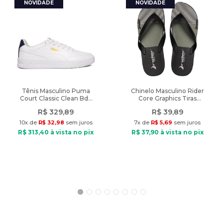
Peso
:
461g
A cor do produto nas fotos pode sofrer alteração em decorrência
do uso do flash ou da configuração do seu monitor.
Altura do Salto
:
Baixo
Características:
Altura do Salto (cm)
:
3 cm
Indicado: Dia a dia
Tipo de Sandália: Papete
Material: Sintético
Material Interno: Têxtil
Tênis Masculino Puma
Chinelo Masculino Rider
Court Classic Clean Bdp
Core Graphics Tiras
Palmilha: EVA
Branco/Marinho
Preto/Verde
Solado: Borracha
R$
329
,
89
R$
39
,
89
Fechamento: Sem fechamento
10
x de
R$
32
,
98
sem juros
7
x de
R$
5
,
69
sem juros
Altura do solado: 3 cm
R$
313
,
40
à vista no pix
R$
37
,
90
à vista no pix
Diferencial: cabedal com tira metalizada, além de uma tira
elástica
Peso do produto: 461g