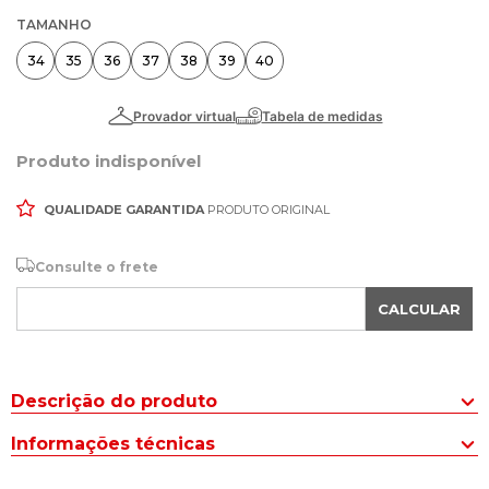
TAMANHO
34
35
36
37
38
39
40
Produto indisponível
QUALIDADE GARANTIDA
PRODUTO ORIGINAL
Consulte o frete
CALCULAR
Descrição do produto
A Sandália Feminina Modare com Tira Elástica Nude/bege é uma
Informações técnicas
opção sofisticada e confortável para mulheres que buscam estilo
e praticidade em um calçado.