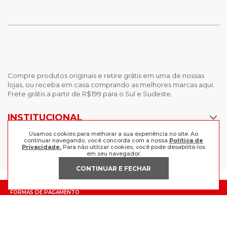
Compre produtos originais e retire grátis em uma de nossas
lojas, ou receba em casa comprando as melhores marcas aqui.
Frete grátis a partir de R$199 para o Sul e Sudeste.
INSTITUCIONAL
Usamos cookies para melhorar a sua experiência no site. Ao
POLÍTICAS
Nossas Lojas
continuar navegando, você concorda com a nossa
Política de
Privacidade.
Para não utilizar cookies, você pode desabilitá-los
Trabalhe Conosco
em seu navegador.
AJUDA
Política de Privacidade
CONTINUAR E FECHAR
Trocas e devoluções
Perguntas Frequentes
Política de pagamento
FORMAS DE PAGAMENTO
Fale Conosco
CERTIFICADOS