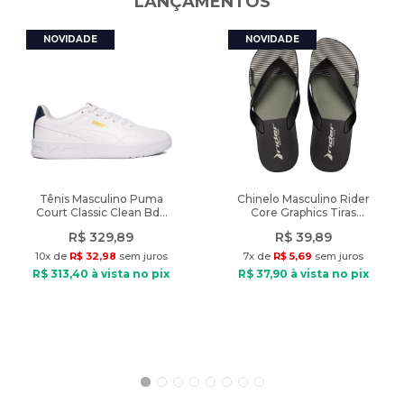
LANÇAMENTOS
A cor do produto nas fotos pode sofrer alteração em decorrência
do uso do flash ou da configuração do seu monitor.
Características:
Nome do produto: Camiseta Masculina Mizuno Big Logo
Esportiva Cinza
Indicado: Esportiva
Composição: 50% poliéster, 50% algodão
Tipo de tecido: Malha macia
Gola: Careca
Tênis Masculino Puma
Chinelo Masculino Rider
Court Classic Clean Bdp
Core Graphics Tiras
Manga: Curta
Branco/Marinho
Preto/Verde
Diferencial: Logo da marca em destaque centralizado
R$
329
,
89
R$
39
,
89
Tamanho: M
10
x de
R$
32
,
98
sem juros
7
x de
R$
5
,
69
sem juros
Dimensões aproximadas:
R$
313
,
40
à vista no pix
R$
37
,
90
à vista no pix
Manga: 21 cm
Circunferência: 100 cm
Comprimento: 63 cm
Peso do produto: 180g