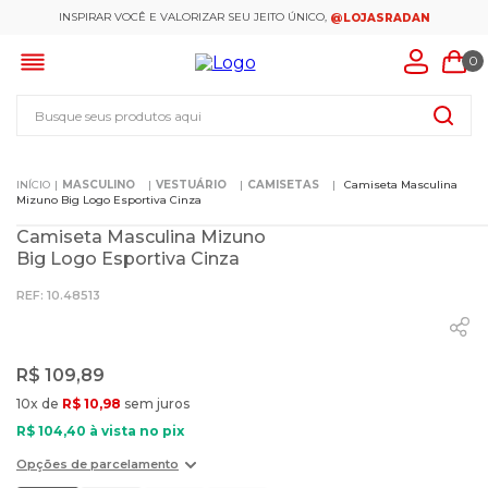
INSPIRAR VOCÊ E VALORIZAR SEU JEITO ÚNICO,
@LOJASRADAN
0
Busque seus produtos aqui
MASCULINO
VESTUÁRIO
CAMISETAS
Camiseta Masculina
Mizuno Big Logo Esportiva Cinza
Camiseta Masculina Mizuno
Big Logo Esportiva Cinza
:
10.48513
R$
109
,
89
10
x de
R$
10
,
98
sem juros
R$
104
,
40
à vista no pix
Opções de parcelamento