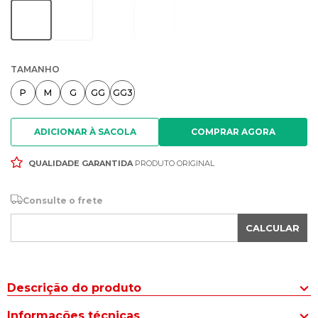
TAMANHO
P
M
G
GG
GG3
ADICIONAR À SACOLA
QUALIDADE GARANTIDA
PRODUTO ORIGINAL
Consulte o frete
CALCULAR
Descrição do produto
A Camiseta Masculina Mizuno Big Logo Esportiva Cinza é a opção
Informações técnicas