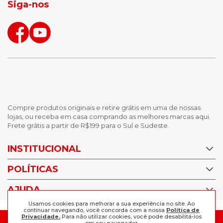
Siga-nos
calças femininas
looks outono
Compre produtos originais e retire grátis em uma de nossas
lojas, ou receba em casa comprando as melhores marcas aqui.
Frete grátis a partir de R$199 para o Sul e Sudeste.
INSTITUCIONAL
POLÍTICAS
Nossas Lojas
Trabalhe Conosco
AJUDA
Política de Privacidade
Trocas e devoluções
Usamos cookies para melhorar a sua experiência no site. Ao
continuar navegando, você concorda com a nossa
Política de
Perguntas Frequentes
Política de pagamento
Privacidade.
Para não utilizar cookies, você pode desabilitá-los
FORMAS DE PAGAMENTO