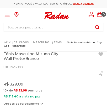
INSPIRAR VOCÊ E VALORIZAR SEU JEITO ÚNICO,
@LOJASRADAN
0
Busque seus produtos aqui
CALÇADOS
MASCULINO
TÊNIS
Tênis Masculino Mizuno City
Wall Preto/Branco
Tênis Masculino Mizuno City
Wall Preto/Branco
:
10.47894
R$
329
,
89
10
x de
R$
32
,
98
sem juros
R$
313
,
40
à vista no pix
Opções de parcelamento