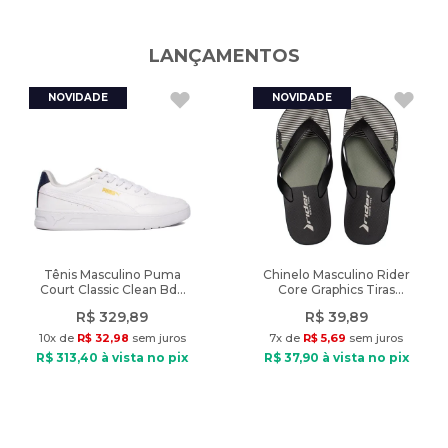
Peso
:
704g
o Brasil ou em uma de nossas lojas físicas, aproveitando nossa
experiência e adquirindo produtos de qualidade. Aproveite!
Altura do Cano
:
Cano Baixo
LANÇAMENTOS
Produto original vendido pela Lojas Radan.
A cor do produto nas fotos pode sofrer alteração em decorrência
do uso do flash ou da configuração do seu monitor.
Características:
Indicado: Esportivo
Tipo de Tênis: Corrida
Material: Têxtil
Material interno: Têxtil
Palmilha: EVA
Tênis Masculino Puma
Chinelo Masculino Rider
Court Classic Clean Bdp
Core Graphics Tiras
Fechamento: Cadarço
Branco/Marinho
Preto/Verde
Entresola: EVA
R$
329
,
89
R$
39
,
89
Solado: Borracha
10
x de
R$
32
,
98
sem juros
7
x de
R$
5
,
69
sem juros
Tecnologias: X10, SoftierFoam
R$
313
,
40
à vista no pix
R$
37
,
90
à vista no pix
Diferencial: Composto de borracha e carbono que oferece maior
durabilidade e aderência
Peso: 879g