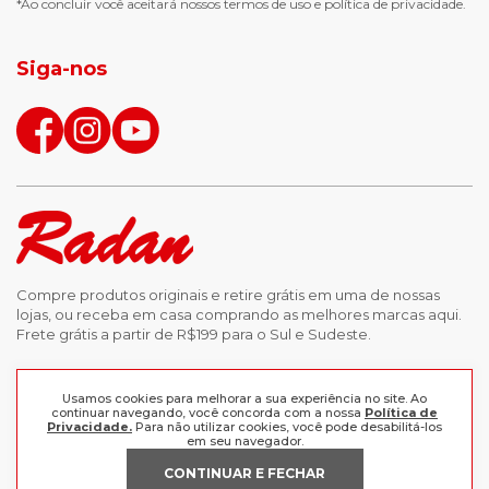
*Ao concluir você aceitará nossos
termos de uso
e
política de privacidade.
jaqueta puffer masculina
botas tendencia
tenis masculino
calçados com detalhe
Siga-nos
calças femininas
looks outono
Compre produtos originais e retire grátis em uma de nossas
lojas, ou receba em casa comprando as melhores marcas aqui.
Frete grátis a partir de R$199 para o Sul e Sudeste.
INSTITUCIONAL
Usamos cookies para melhorar a sua experiência no site. Ao
continuar navegando, você concorda com a nossa
Política de
POLÍTICAS
Privacidade.
Para não utilizar cookies, você pode desabilitá-los
Nossas Lojas
em seu navegador.
Trabalhe Conosco
AJUDA
CONTINUAR E FECHAR
Política de Privacidade