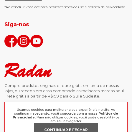
chuteira futsal
bota e galocha infantil
*Ao concluir você aceitará nossos
termos de uso
e
política de privacidade.
jaqueta puffer masculina
botas tendencia
tenis masculino
calçados com detalhe
Siga-nos
calças femininas
looks outono
Compre produtos originais e retire grátis em uma de nossas
lojas, ou receba em casa comprando as melhores marcas aqui.
Frete grátis a partir de R$199 para o Sul e Sudeste.
INSTITUCIONAL
Usamos cookies para melhorar a sua experiência no site. Ao
continuar navegando, você concorda com a nossa
Política de
Privacidade.
Para não utilizar cookies, você pode desabilitá-los
POLÍTICAS
em seu navegador.
Nossas Lojas
CONTINUAR E FECHAR
Trabalhe Conosco