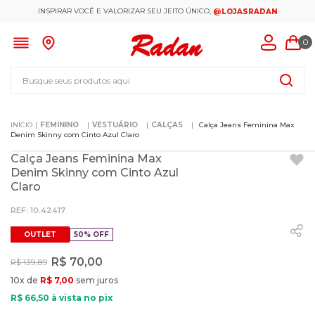
INSPIRAR VOCÊ E VALORIZAR SEU JEITO ÚNICO,
@LOJASRADAN
0
Busque seus produtos aqui
FEMININO
VESTUÁRIO
CALÇAS
Calça Jeans Feminina Max
Denim Skinny com Cinto Azul Claro
Calça Jeans Feminina Max
Denim Skinny com Cinto Azul
Claro
:
10.42417
OUTLET
50%
OFF
R$
70
,
00
R$
139
,
89
10
x de
R$
7
,
00
sem juros
R$
66
,
50
à vista no pix