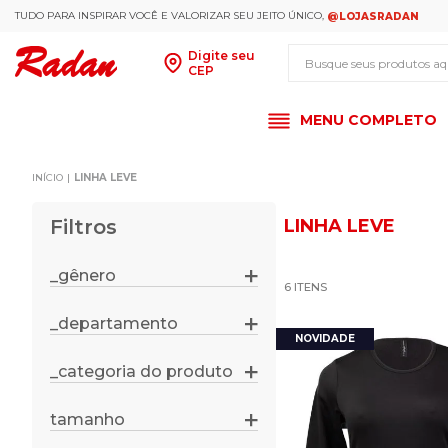
TUDO PARA INSPIRAR VOCÊ E VALORIZAR SEU JEITO ÚNICO,
@LOJASRADAN
Busque seus produt
Digite seu
CEP
MENU COMPLETO
LINHA LEVE
Filtros
LINHA LEVE
_gênero
6
feminino
_departamento
roupas
_categoria do produto
blusas
tamanho
p