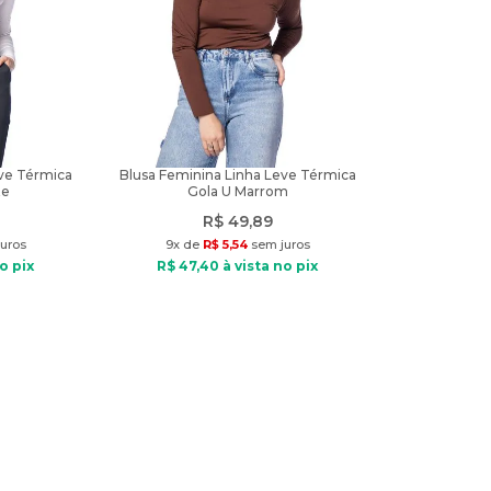
eve Térmica
Blusa Feminina Linha Leve Térmica
te
Gola U Marrom
R$
49
,
89
uros
9
x de
R$
5
,
54
sem juros
o pix
R$
47
,
40
à vista no pix