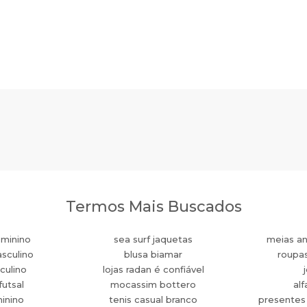
Termos Mais Buscados
eminino
sea surf jaquetas
meias an
sculino
blusa biamar
roupa
culino
lojas radan é confiável
futsal
mocassim bottero
alf
minino
tenis casual branco
presentes