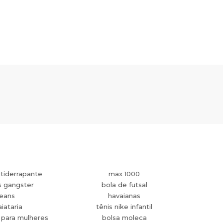
tiderrapante
max 1000
s gangster
bola de futsal
jeans
havaianas
aiataria
tênis nike infantil
 para mulheres
bolsa moleca