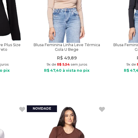
e Plus Size
Blusa Feminina Linha Leve Térmica
Blusa Femini
reto
Gola U Bege
G
R$
49
,
89
juros
9
x de
R$
5
,
54
sem juros
9
x de
o pix
R$
47
,
40
à vista no pix
R$
47
,