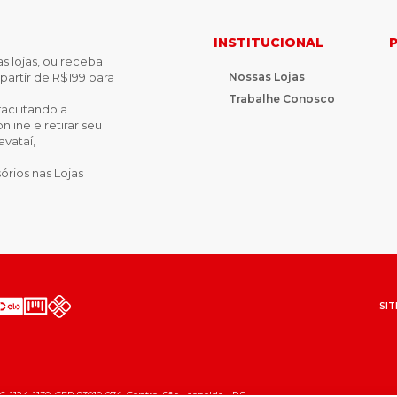
INSTITUCIONAL
s lojas, ou receba
Nossas Lojas
partir de R$199 para
Trabalhe Conosco
acilitando a
ine e retirar seu
vataí,
rios nas Lojas
SIT
6, 1124-1130, CEP 93010-074, Centro, São Leopoldo - RS.