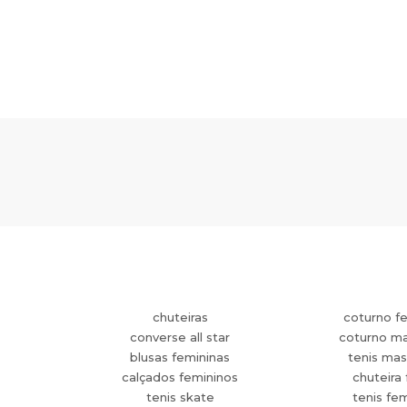
chuteiras
coturno f
converse all star
coturno ma
blusas femininas
tenis mas
calçados femininos
chuteira 
tenis skate
tenis fe