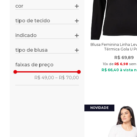
m
cor
bege
g
marrom
gg
tipo de tecido
poliéster
off white
preto
indicado
dia a dia
Blusa Feminina Linha Lev
Térmica Gola U P
tipo de blusa
manga longa
R$
69
,
89
casual
faixas de preço
10
x de
R$
6
,
98
sem 
R$
66
,
40
à vista n
R$ 49,00
–
R$ 70,00