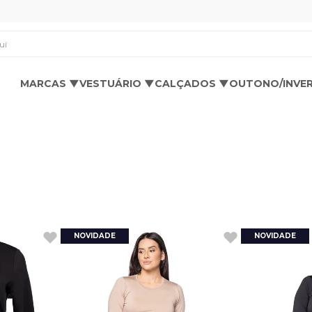
os aqui
MARCAS ▼
VESTUÁRIO ▼
CALÇADOS ▼
OUTONO/INVE