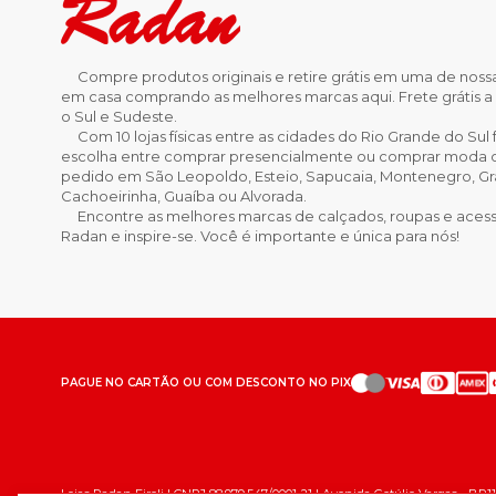
Compre produtos originais e retire grátis em uma de nossa
em casa comprando as melhores marcas aqui. Frete grátis a 
o Sul e Sudeste.
Com 10 lojas físicas entre as cidades do Rio Grande do Sul f
escolha entre comprar presencialmente ou comprar moda onl
pedido em São Leopoldo, Esteio, Sapucaia, Montenegro, Gra
Cachoeirinha, Guaíba ou Alvorada.
Encontre as melhores marcas de calçados, roupas e acessó
Radan e inspire-se. Você é importante e única para nós!
PAGUE NO CARTÃO OU COM DESCONTO NO PIX
Lojas Radan Eireli | CNPJ 88.979.547/0001-21 | Avenida Getúlio Vargas - BR11