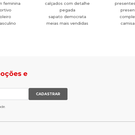
m feminina
calçados com detalhe
presente
ortivo
pegada
present
oleiro
sapato democrata
comple
asculino
meias mais vendidas
camisa
moções e
CADASTRAR
ade.