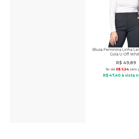
Blusa Feminina Linha L
Gola U Off Whi
R$
49
,
89
9
x de
R$
5
,
54
sem j
R$
47
,
40
à vista n