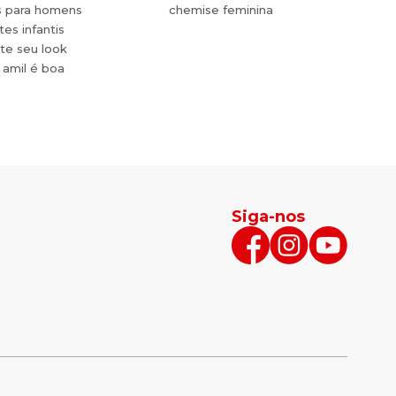
s para homens
chemise feminina
es infantis
te seu look
 amil é boa
Siga-nos