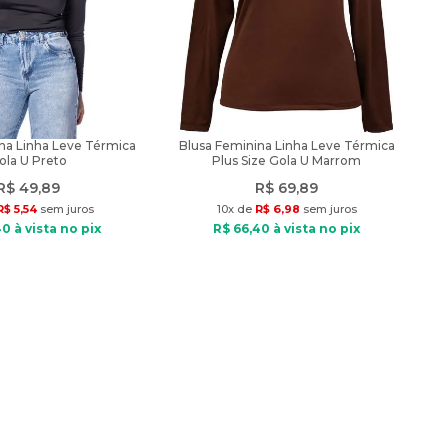
na Linha Leve Térmica
Blusa Feminina Linha Leve Térmica
ola U Preto
Plus Size Gola U Marrom
R$
49
,
89
R$
69
,
89
R$
5
,
54
sem juros
10
x de
R$
6
,
98
sem juros
40
à vista no pix
R$
66
,
40
à vista no pix