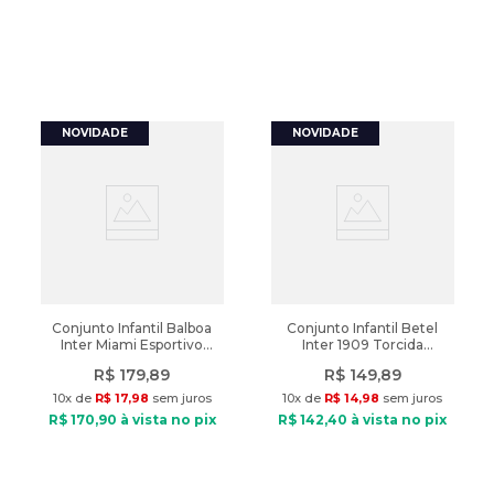
Conjunto Infantil Balboa
Conjunto Infantil Betel
Inter Miami Esportivo
Inter 1909 Torcida
Preto/Rosa
Vermelho/branco
R$
179
,
89
R$
149
,
89
10
x de
R$
17
,
98
sem juros
10
x de
R$
14
,
98
sem juros
R$
170
,
90
à vista no pix
R$
142
,
40
à vista no pix