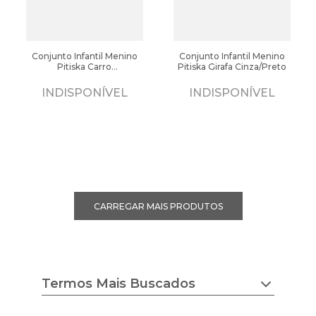
Conjunto Infantil Menino
Conjunto Infantil Menino
Pitiska Carro
Pitiska Girafa Cinza/Preto
Vermelho/Marinho
INDISPONÍVEL
INDISPONÍVEL
Termos Mais Buscados
chuteira nike
tenis feminino