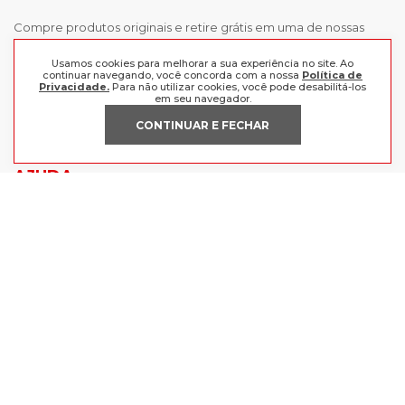
Compre produtos originais e retire grátis em uma de nossas
lojas, ou receba em casa comprando as melhores marcas aqui.
Frete grátis a partir de R$199 para o Sul e Sudeste.
Usamos cookies para melhorar a sua experiência no site. Ao
continuar navegando, você concorda com a nossa
Política de
Privacidade.
Para não utilizar cookies, você pode desabilitá-los
INSTITUCIONAL
em seu navegador.
CONTINUAR E FECHAR
POLÍTICAS
Nossas Lojas
Trabalhe Conosco
AJUDA
Política de Privacidade
Trocas e devoluções
Perguntas Frequentes
Política de pagamento
FORMAS DE PAGAMENTO
Fale Conosco
CERTIFICADOS
Lojas Radan Eireli | CNPJ 88.979.547/0001-21 | Avenida Getúlio Vargas -
BR116, 1124-1130, CEP 93.010-074, Centro, São Leopoldo - RS.
Ofertas válidas enquanto durarem nossos estoques | Vendas sujeitas à