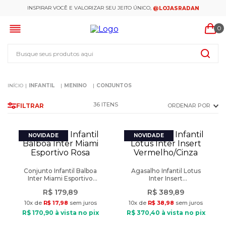
INSPIRAR VOCÊ E VALORIZAR SEU JEITO ÚNICO,
@LOJASRADAN
0
Busque seus produtos aqui
INFANTIL
MENINO
CONJUNTOS
36
FILTRAR
ORDENAR POR
Conjunto Infantil Balboa
Agasalho Infantil Lotus
Inter Miami Esportivo
Inter Insert
Rosa
Vermelho/Cinza
R$
179
,
89
R$
389
,
89
10
x de
R$
17
,
98
sem juros
10
x de
R$
38
,
98
sem juros
R$
170
,
90
à vista no pix
R$
370
,
40
à vista no pix