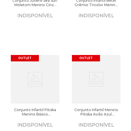
Conjunto Juvenil Sea Surf
Conjunto Infantil Betel
Moletom Menino Cinza
Grêmio Tricolor Menino
Escuro
Azul/Preto
INDISPONÍVEL
INDISPONÍVEL
OUTLET
OUTLET
Conjunto Infantil Pitiska
Conjunto Infantil Menino
Menino Básico
Pitiska Avião Azul
Marinho/Cinza
Royal/Cinza
INDISPONÍVEL
INDISPONÍVEL