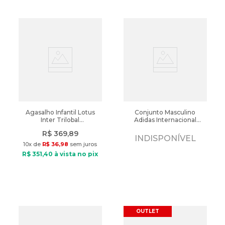
Agasalho Infantil Lotus
Conjunto Masculino
Inter Trilobal
Adidas Internacional
Preto/Chumbo
Infantil Vermelho
R$
369
,
89
INDISPONÍVEL
10
x de
R$
36
,
98
sem juros
R$
351
,
40
à vista no pix
OUTLET