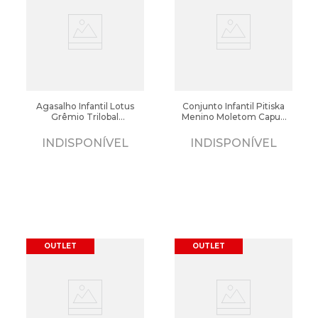
Agasalho Infantil Lotus
Conjunto Infantil Pitiska
Grêmio Trilobal
Menino Moletom Capuz
Preto/Azul/Branco
Dinossauros Preto/Cinza
INDISPONÍVEL
INDISPONÍVEL
OUTLET
OUTLET