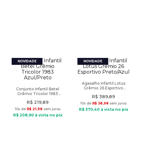
Agasalho Infantil Lotus
Grêmio 26 Esportivo
Conjunto Infantil Betel
Preto/Azul
Grêmio Tricolor 1983
R$
389
,
89
Azul/Preto
R$
219
,
89
10
x de
R$
38
,
98
sem juros
10
x de
R$
21
,
98
sem juros
R$
370
,
40
à vista no pix
R$
208
,
90
à vista no pix