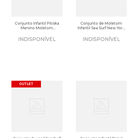
Conjunto Infantil Pitiska
Conjunto de Moletom
Menino Moletom
Infantil Sea Surf New York
Vermelho/Marinho
Menino Cinza Escuro
INDISPONÍVEL
INDISPONÍVEL
OUTLET