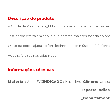
Descrição do produto
A Corda de Pular Hidrolight tem qualidade que você precisa na s
Essa corda é feita em aço, o que garante mais resistência ao pr
O uso da corda ajuda no fortalecimento dos músculos inferiore
Adquira já a sua nas Lojas Radan!
Informações técnicas
Material
:
Aço, PVC
INDICADO
:
Esportivo
_Gênero
:
Uniss
Esporte Indic
_Departament