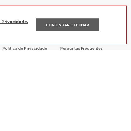
e Privacidade.
CONTINUAR E FECHAR
POLÍTICAS
AJUDA
Política de Privacidade
Perguntas Frequentes
Trocas e devoluções
Fale Conosco
Política de Pagamento
IONAR À SACOLA
Código de Conduta e Ética
E CONFIÁVEL