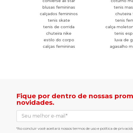
converse all star
coturno ma
blusas femininas
tenis mas
calçados femininos
chuteira 
tenis skate
tenis fe
tenis de corrida
calça moleto
chuteira nike
tenis esp
estilo do corpo
luva de g
calças femininas
agasalho m
Fique por dentro de nossas pro
novidades.
*Ao concluir você aceitará nossos
termos de uso
e
política de privacid