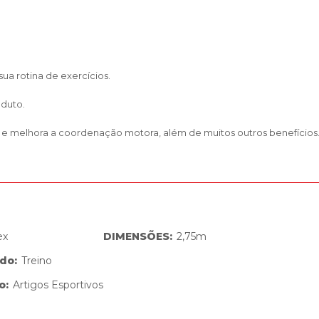
ua rotina de exercícios.
oduto.
s e melhora a coordenação motora, além de muitos outros benefícios
ex
DIMENSÕES
:
2,75m
ado
:
Treino
o
:
Artigos Esportivos