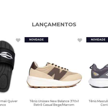
LANÇAMENTOS
rmaii Quiver
Tênis Unissex New Balance 370v1
Tênis Mascul
anco
Retrô Casual Bege/Marrom
Corr