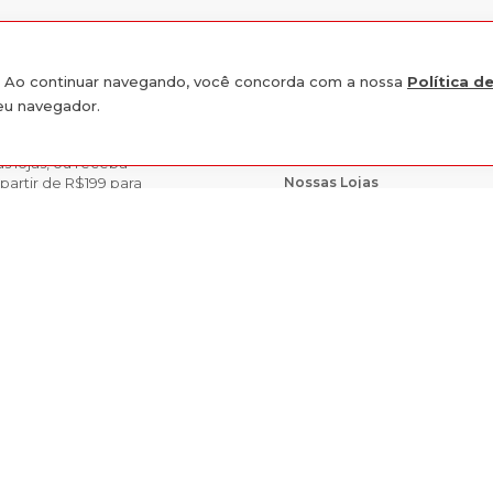
e. Ao continuar navegando, você concorda com a nossa
Política d
seu navegador.
INSTITUCIONAL
s lojas, ou receba
Nossas Lojas
partir de R$199 para
Trabalhe Conosco
acilitando a
R$
64
,
89
ine e retirar seu
peed em Aço Preto
ADIC
10
x de
R$
6
,
48
sem juros
vataí,
R$
61
,
65
à vista no pix
rios nas Lojas
SIT