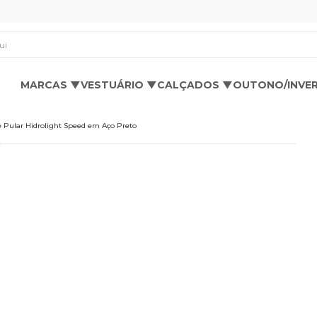
os aqui
MARCAS ▼
VESTUÁRIO ▼
CALÇADOS ▼
OUTONO/INVE
e Pular Hidrolight Speed em Aço Preto