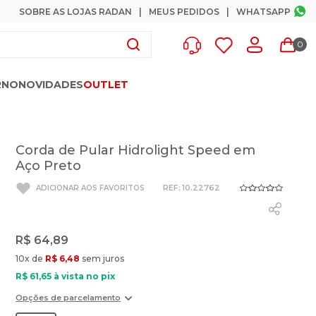
SOBRE AS LOJAS RADAN
MEUS PEDIDOS
WHATSAPP
0
RNO
NOVIDADES
OUTLET
Corda de Pular Hidrolight Speed em
Aço Preto
:
10.22762
R$
64
,
89
10
x de
R$
6
,
48
sem juros
R$
61
,
65
à vista no pix
Opções de parcelamento