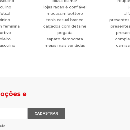
sculino
blusa biamar
roupa
culino
lojas radan é confiável
futsal
mocassim bottero
alf
minino
tenis casual branco
presentes
m feminina
calçados com detalhe
presente
ortivo
pegada
present
oleiro
sapato democrata
comple
asculino
meias mais vendidas
camisa
moções e
CADASTRAR
ade.