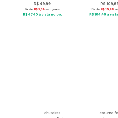
R$
49
,
89
R$
109
,
8
9
x de
R$
5
,
54
sem juros
10
x de
R$
10
,
98
se
R$
47
,
40
à vista no pix
R$
104
,
40
à vista
chuteiras
coturno f