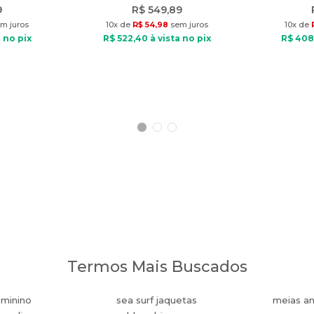
9
R$
549
,
89
m juros
10
x de
R$
54
,
98
sem juros
10
x de
 no pix
R$
522
,
40
à vista no pix
R$
408
Termos Mais Buscados
eminino
sea surf jaquetas
meias an