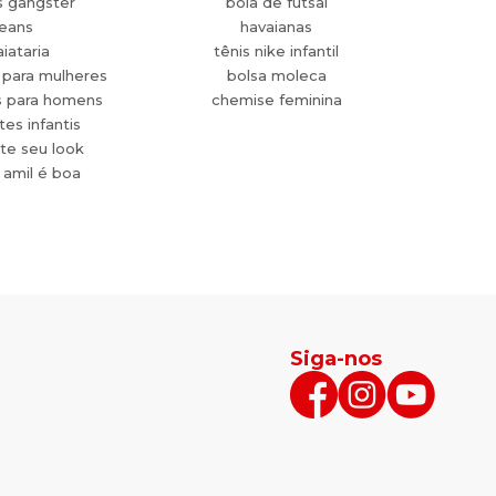
s gangster
bola de futsal
jeans
havaianas
aiataria
tênis nike infantil
 para mulheres
bolsa moleca
s para homens
chemise feminina
es infantis
te seu look
 amil é boa
Siga-nos