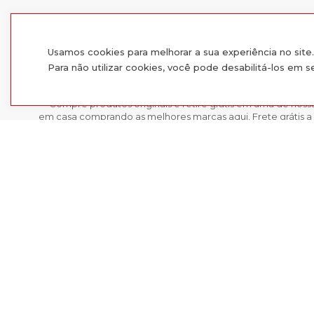
Usamos cookies para melhorar a sua experiência no sit
Para não utilizar cookies, você pode desabilitá-los em 
Compre produtos originais e retire grátis em uma de nossa
em casa comprando as melhores marcas aqui. Frete grátis a 
o Sul e Sudeste.
Com 10 lojas físicas entre as cidades do Rio Grande do Sul f
escolha entre comprar presencialmente ou comprar moda onl
Corda de Pular Hidrolight S
pedido em São Leopoldo, Esteio, Sapucaia, Montenegro, Gra
Cachoeirinha, Guaíba ou Alvorada.
Encontre as melhores marcas de calçados, roupas e acessó
Radan e inspire-se. Você é importante e única para nós!
PAGUE NO CARTÃO OU COM DESCONTO NO PIX