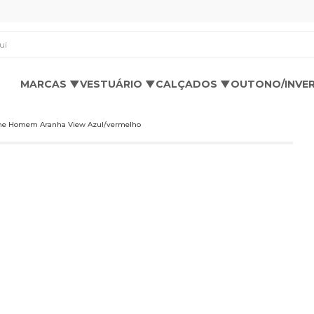
os aqui
MARCAS ▼
VESTUÁRIO ▼
CALÇADOS ▼
OUTONO/INVE
ndene Homem Aranha View Azul/vermelho