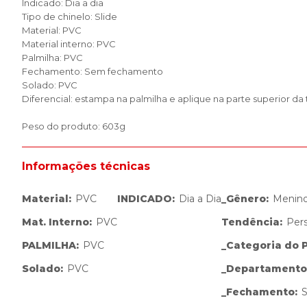
Indicado: Dia a dia
Tipo de chinelo: Slide
Material: PVC
Material interno: PVC
Palmilha: PVC
Fechamento: Sem fechamento
Solado: PVC
Diferencial: estampa na palmilha e aplique na parte superior da t
Peso do produto: 603g
Informações técnicas
Material
:
PVC
INDICADO
:
Dia a Dia
_Gênero
:
Menin
Mat. Interno
:
PVC
Tendência
:
Per
PALMILHA
:
PVC
_Categoria do 
Solado
:
PVC
_Departamento
_Fechamento
: