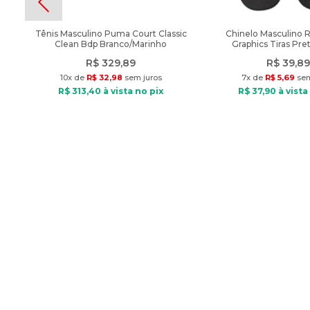
Tênis Masculino Puma Court Classic
Chinelo Masculino 
Clean Bdp Branco/Marinho
Graphics Tiras Pre
R$
329
,
89
R$
39
,
89
10
x de
R$
32
,
98
sem juros
7
x de
R$
5
,
69
sem
R$
313
,
40
à vista no pix
R$
37
,
90
à vista