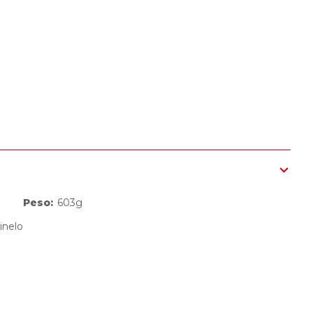
Peso
:
603g
inelo