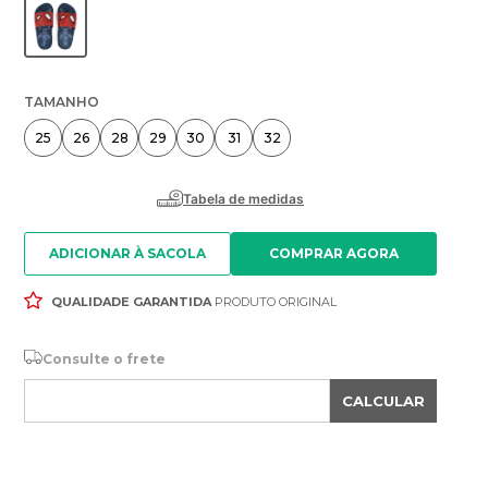
TAMANHO
25
26
28
29
30
31
32
ADICIONAR À SACOLA
QUALIDADE GARANTIDA
PRODUTO ORIGINAL
Consulte o frete
CALCULAR