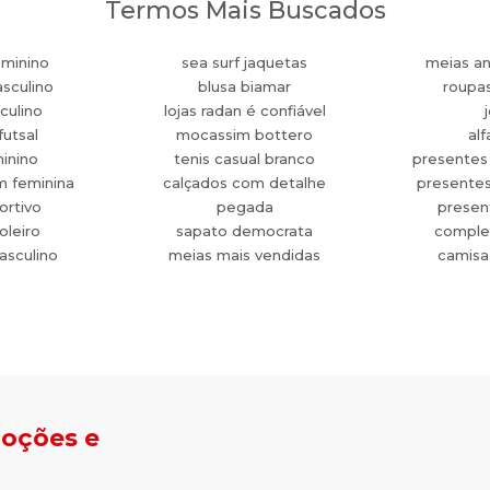
Termos Mais Buscados
eminino
sea surf jaquetas
meias an
sculino
blusa biamar
roupa
culino
lojas radan é confiável
futsal
mocassim bottero
alf
minino
tenis casual branco
presentes
m feminina
calçados com detalhe
presente
ortivo
pegada
present
oleiro
sapato democrata
comple
asculino
meias mais vendidas
camisa
moções e