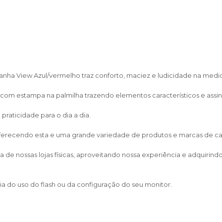
anha View Azul/vermelho traz conforto, maciez e ludicidade na medid
m estampa na palmilha trazendo elementos característicos e assinat
raticidade para o dia a dia.
 oferecendo esta e uma grande variedade de produtos e marcas de calça
de nossas lojas físicas, aproveitando nossa experiência e adquirin
a do uso do flash ou da configuração do seu monitor.