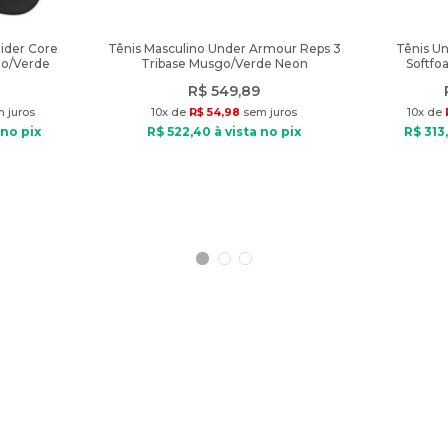
Rider Core
Tênis Masculino Under Armour Reps 3
Tênis U
to/Verde
Tribase Musgo/Verde Neon
Softfo
R$
549
,
89
 juros
10
x de
R$
54
,
98
sem juros
10
x de
 no pix
R$
522
,
40
à vista no pix
R$
313
,