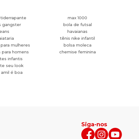
tiderrapante
max 1000
s gangster
bola de futsal
jeans
havaianas
aiataria
tênis nike infantil
 para mulheres
bolsa moleca
s para homens
chemise feminina
es infantis
te seu look
 amil é boa
Siga-nos