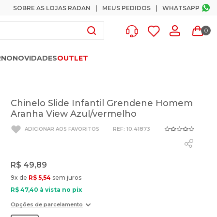
SOBRE AS LOJAS RADAN
MEUS PEDIDOS
WHATSAPP
0
RNO
NOVIDADES
OUTLET
Chinelo Slide Infantil Grendene Homem
Aranha View Azul/vermelho
:
10.41873
R$
49
,
89
9
x de
R$
5
,
54
sem juros
R$
47
,
40
à vista no pix
Opções de parcelamento