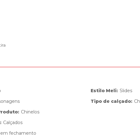
ira
o
Estilo Meli
:
Slides
sonagens
Tipo de calçado
:
Ch
Produto
:
Chinelos
:
Calçados
Sem fechamento