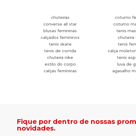
chuteiras
coturno f
converse all star
coturno ma
blusas femininas
tenis mas
calçados femininos
chuteira 
tenis skate
tenis fe
tenis de corrida
calça moleto
chuteira nike
tenis esp
estilo do corpo
luva de g
calças femininas
agasalho m
Fique por dentro de nossas pro
novidades.