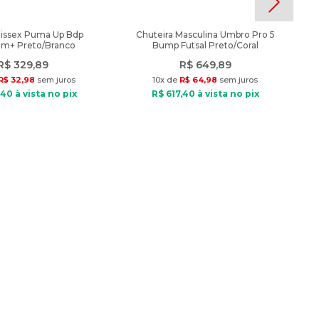
nissex Puma Up Bdp
Chuteira Masculina Umbro Pro 5
am+ Preto/Branco
Bump Futsal Preto/Coral
R$
329
,
89
R$
649
,
89
R$
32
,
98
sem juros
10
x de
R$
64
,
98
sem juros
40
à vista no pix
R$
617
,
40
à vista no pix