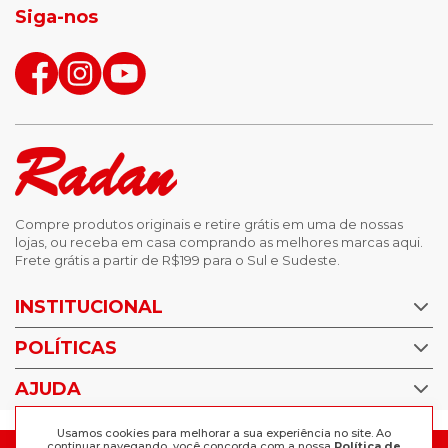
Siga-nos
calças femininas
looks outono
Compre produtos originais e retire grátis em uma de nossas
lojas, ou receba em casa comprando as melhores marcas aqui.
Frete grátis a partir de R$199 para o Sul e Sudeste.
INSTITUCIONAL
POLÍTICAS
Nossas Lojas
Trabalhe Conosco
AJUDA
Política de Privacidade
Trocas e devoluções
Perguntas Frequentes
Usamos cookies para melhorar a sua experiência no site. Ao
Política de pagamento
continuar navegando, você concorda com a nossa
Política de