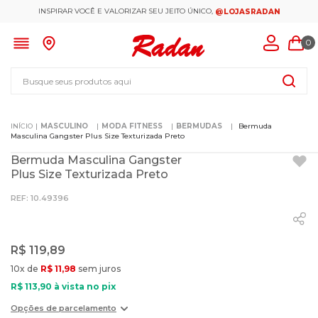
INSPIRAR VOCÊ E VALORIZAR SEU JEITO ÚNICO,
@LOJASRADAN
0
Busque seus produtos aqui
MASCULINO
MODA FITNESS
BERMUDAS
Bermuda
Masculina Gangster Plus Size Texturizada Preto
Bermuda Masculina Gangster
Plus Size Texturizada Preto
:
10.49396
R$
119
,
89
10
x de
R$
11
,
98
sem juros
R$
113
,
90
à vista no pix
Opções de parcelamento