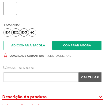
TAMANHO
EX1
EX2
EX3
4G
ADICIONAR À SACOLA
QUALIDADE GARANTIDA
PRODUTO ORIGINAL
Consulte o frete
CALCULAR
Descrição do produto
A Bermuda Masculina Gangster Plus Size Texturizada Preto é a