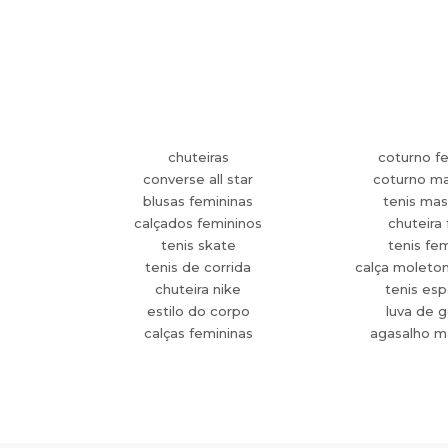
chuteiras
coturno f
converse all star
coturno ma
blusas femininas
tenis mas
calçados femininos
chuteira 
tenis skate
tenis fe
tenis de corrida
calça moleto
chuteira nike
tenis esp
estilo do corpo
luva de g
calças femininas
agasalho m