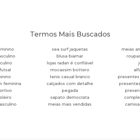
Termos Mais Buscados
eminino
sea surf jaquetas
meias an
sculino
blusa biamar
roupa
culino
lojas radan é confiável
futsal
mocassim bottero
alf
minino
tenis casual branco
presentes
m feminina
calçados com detalhe
presente
ortivo
pegada
present
oleiro
sapato democrata
comple
asculino
meias mais vendidas
camisa