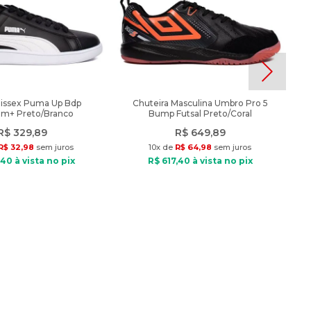
nissex Puma Up Bdp
Chuteira Masculina Umbro Pro 5
am+ Preto/Branco
Bump Futsal Preto/Coral
R$
329
,
89
R$
649
,
89
R$
32
,
98
sem juros
10
x de
R$
64
,
98
sem juros
40
à vista no pix
R$
617
,
40
à vista no pix