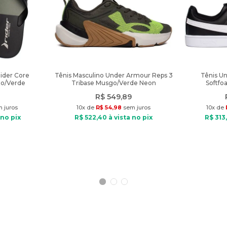
Rider Core
Tênis Masculino Under Armour Reps 3
Tênis U
to/Verde
Tribase Musgo/Verde Neon
Softfo
R$
549
,
89
 juros
10
x de
R$
54
,
98
sem juros
10
x de
 no pix
R$
522
,
40
à vista no pix
R$
313
,