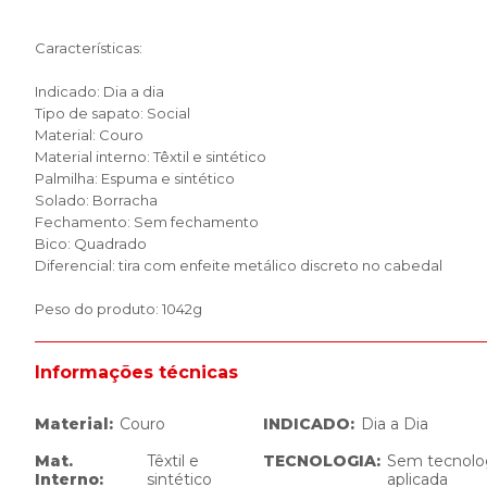
Características:
Indicado: Dia a dia
Tipo de sapato: Social
Material: Couro
Material interno: Têxtil e sintético
Palmilha: Espuma e sintético
Solado: Borracha
Fechamento: Sem fechamento
Bico: Quadrado
Diferencial: tira com enfeite metálico discreto no cabedal
Peso do produto: 1042g
Informações técnicas
Material
:
Couro
INDICADO
:
Dia a Dia
Mat.
Têxtil e
TECNOLOGIA
:
Sem tecnolo
Interno
:
sintético
aplicada