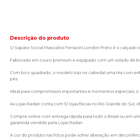
Descrição do produto
O Sapato Social Masculino Ferracini London Preto é o calçad
Fabricado em couro premium e equipado com um solado de borra
Com bico quadrado, o modelo traz no cabedal uma tira com enfei
pés.
Ideal para compromissos importantes e momentos especiais, o Sap
As Lojas Radan conta com 10 lojas físicas no Rio Grande do Sul,
Compre online com entrega rápida para todo o Brasil ou em uma 
garantida vendido pela Lojas Radan.
A cor do produto nas fotos pode sofrer alteração em decorrênci