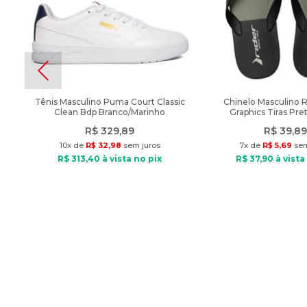
Tênis Masculino Puma Court Classic
Chinelo Masculino 
Clean Bdp Branco/Marinho
Graphics Tiras Pre
R$
329
,
89
R$
39
,
89
10
x de
R$
32
,
98
sem juros
7
x de
R$
5
,
69
sem
R$
313
,
40
à vista no pix
R$
37
,
90
à vista