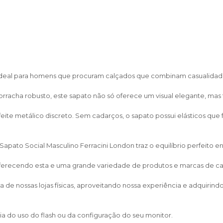
o ideal para homens que procuram calçados que combinam casualidad
cha robusto, este sapato não só oferece um visual elegante, mas t
te metálico discreto. Sem cadarços, o sapato possui elásticos que fa
ato Social Masculino Ferracini London traz o equilíbrio perfeito ent
 oferecendo esta e uma grande variedade de produtos e marcas de calça
de nossas lojas físicas, aproveitando nossa experiência e adquirin
a do uso do flash ou da configuração do seu monitor.