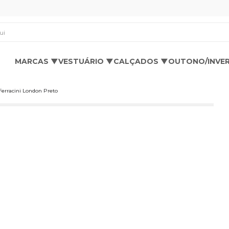
os aqui
MARCAS ▼
VESTUÁRIO ▼
CALÇADOS ▼
OUTONO/INVE
Ferracini London Preto