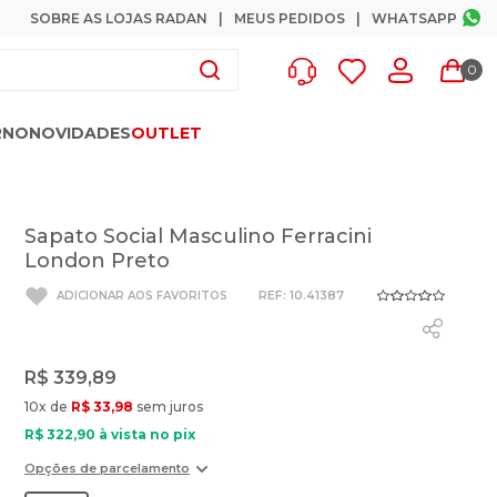
SOBRE AS LOJAS RADAN
MEUS PEDIDOS
WHATSAPP
0
RNO
NOVIDADES
OUTLET
Sapato Social Masculino Ferracini
London Preto
:
10.41387
R$
339
,
89
10
x de
R$
33
,
98
sem juros
R$
322
,
90
à vista no pix
Opções de parcelamento