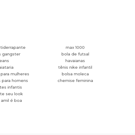
tiderrapante
max 1000
s gangster
bola de futsal
jeans
havaianas
aiataria
tênis nike infantil
 para mulheres
bolsa moleca
s para homens
chemise feminina
es infantis
te seu look
 amil é boa