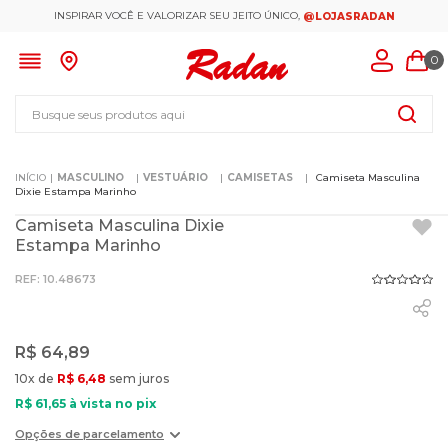
INSPIRAR VOCÊ E VALORIZAR SEU JEITO ÚNICO,
@LOJASRADAN
0
Busque seus produtos aqui
MASCULINO
VESTUÁRIO
CAMISETAS
Camiseta Masculina
Dixie Estampa Marinho
Camiseta Masculina Dixie
Estampa Marinho
:
10.48673
R$
64
,
89
10
x de
R$
6
,
48
sem juros
R$
61
,
65
à vista no pix
Opções de parcelamento