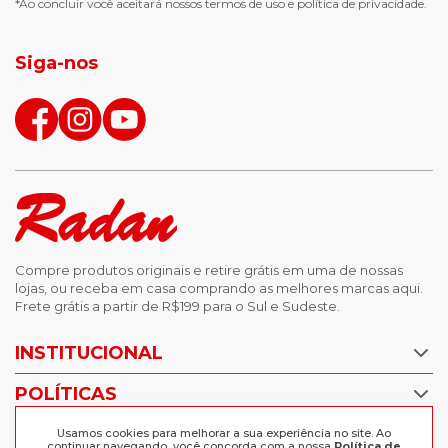
*Ao concluir você aceitará nossos
termos de uso
e
política de privacidade.
jaqueta puffer masculina
botas tendencia
tenis masculino
calçados com detalhe
Siga-nos
calças femininas
looks outono
Compre produtos originais e retire grátis em uma de nossas
lojas, ou receba em casa comprando as melhores marcas aqui.
Frete grátis a partir de R$199 para o Sul e Sudeste.
INSTITUCIONAL
POLÍTICAS
Nossas Lojas
Trabalhe Conosco
AJUDA
Usamos cookies para melhorar a sua experiência no site. Ao
Política de Privacidade
continuar navegando, você concorda com a nossa
Política de