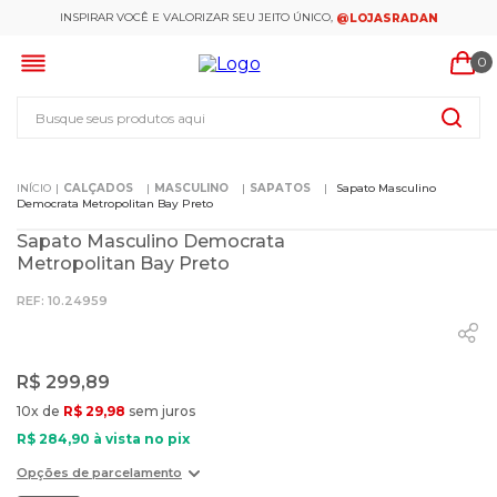
INSPIRAR VOCÊ E VALORIZAR SEU JEITO ÚNICO,
@LOJASRADAN
0
Busque seus produtos aqui
CALÇADOS
MASCULINO
SAPATOS
Sapato Masculino
Democrata Metropolitan Bay Preto
Sapato Masculino Democrata
Metropolitan Bay Preto
:
10.24959
R$
299
,
89
10
x de
R$
29
,
98
sem juros
R$
284
,
90
à vista no pix
Opções de parcelamento