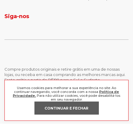
jaqueta puffer masculina
botas tendencia
tenis masculino
calçados com detalhe
Siga-nos
calças femininas
looks outono
Compre produtos originais e retire grátis em uma de nossas
lojas, ou receba em casa comprando as melhores marcas aqui.
Frete grátis a partir de R$199 para o Sul e Sudeste.
Usamos cookies para melhorar a sua experiência no site. Ao
continuar navegando, você concorda com a nossa
Política de
INSTITUCIONAL
Privacidade.
Para não utilizar cookies, você pode desabilitá-los
em seu navegador.
POLÍTICAS
Nossas Lojas
CONTINUAR E FECHAR
Trabalhe Conosco
AJUDA
Política de Privacidade
Trocas e devoluções
Perguntas Frequentes