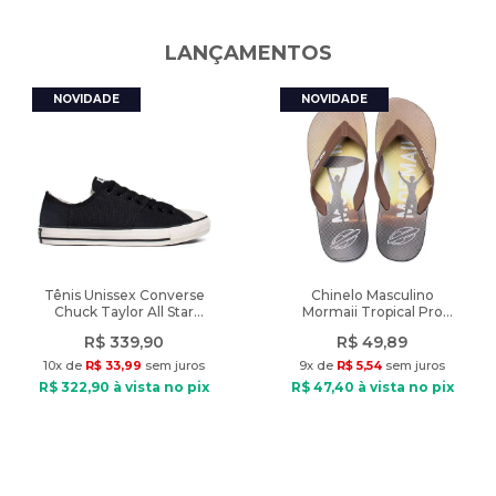
Peso: 1020g
Ano de lançamento
:
2022
LANÇAMENTOS
Tênis Unissex Converse
Chinelo Masculino
Chuck Taylor All Star
Mormaii Tropical Pro
Grunge Preto
Texturas Marrom/Preto
R$
339
,
90
R$
49
,
89
10
x de
R$
33
,
99
sem juros
9
x de
R$
5
,
54
sem juros
R$
322
,
90
à vista no pix
R$
47
,
40
à vista no pix