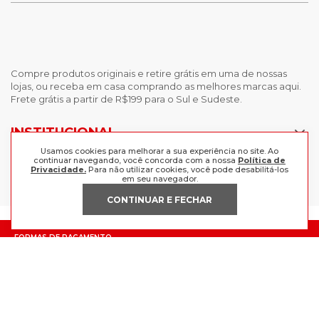
Compre produtos originais e retire grátis em uma de nossas
lojas, ou receba em casa comprando as melhores marcas aqui.
Frete grátis a partir de R$199 para o Sul e Sudeste.
INSTITUCIONAL
Usamos cookies para melhorar a sua experiência no site. Ao
POLÍTICAS
continuar navegando, você concorda com a nossa
Política de
Nossas Lojas
Privacidade.
Para não utilizar cookies, você pode desabilitá-los
em seu navegador.
Trabalhe Conosco
AJUDA
Política de Privacidade
CONTINUAR E FECHAR
Trocas e devoluções
Perguntas Frequentes
Política de pagamento
FORMAS DE PAGAMENTO
Fale Conosco
CERTIFICADOS