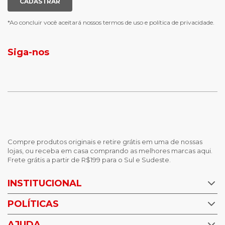
CADASTRAR
luva de goleiro
meias antiderrapante
chuteira futsal
bota e galocha infantil
*Ao concluir você aceitará nossos
termos de uso
e
política de privacidade.
jaqueta puffer masculina
botas tendencia
tenis masculino
calçados com detalhe
Siga-nos
calças femininas
looks outono
Compre produtos originais e retire grátis em uma de nossas
lojas, ou receba em casa comprando as melhores marcas aqui.
Frete grátis a partir de R$199 para o Sul e Sudeste.
INSTITUCIONAL
POLÍTICAS
Nossas Lojas
Trabalhe Conosco
AJUDA