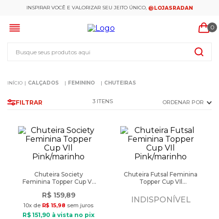
INSPIRAR VOCÊ E VALORIZAR SEU JEITO ÚNICO,
@LOJASRADAN
0
Busque seus produtos aqui
CALÇADOS
FEMININO
CHUTEIRAS
3
FILTRAR
ORDENAR POR
Chuteira Society
Chuteira Futsal Feminina
Feminina Topper Cup VIl
Topper Cup VIl
Pink/marinho
Pink/marinho
R$
159
,
89
INDISPONÍVEL
10
x de
R$
15
,
98
sem juros
R$
151
,
90
à vista no pix